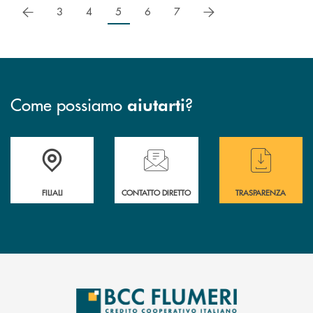
precedente
successivo
3
4
5
6
7
Come possiamo
?
aiutarti
Trova la filiale più vicina a te
Hai bisogno di assistenza immediata ?
Hai bisogno di alcun
FILIALI
CONTATTO DIRETTO
TRASPARENZA