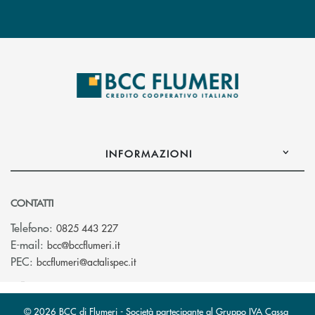
INFORMAZIONI
CONTATTI
Telefono:
0825 443 227
(si apre l’app di posta elettronica)
E-mail:
bcc@bccflumeri.it
(si apre l’app di posta elettronica)
PEC:
bccflumeri@actalispec.it
© 2026 BCC di Flumeri - Società partecipante al Gruppo IVA Cassa