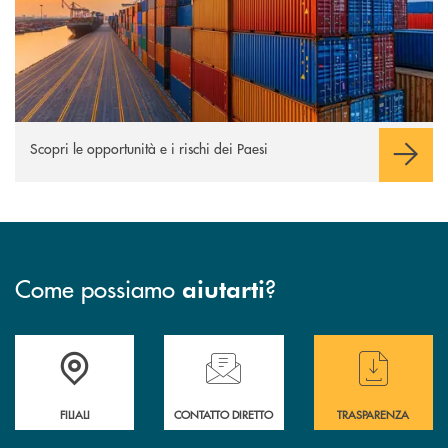
Scopri le opportunità e i rischi dei Paesi
Come possiamo
?
aiutarti
Trova la filiale più vicina a te
Hai bisogno di assistenza immediata ?
Hai bisogno di alcun
FILIALI
CONTATTO DIRETTO
TRASPARENZA