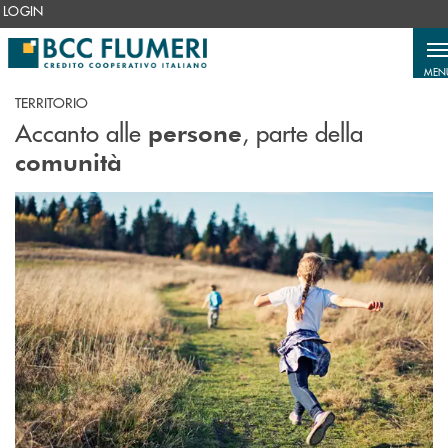
Salta al contenuto principale
LOGIN
MEN
TERRITORIO
Accanto alle
, parte della
persone
comunità