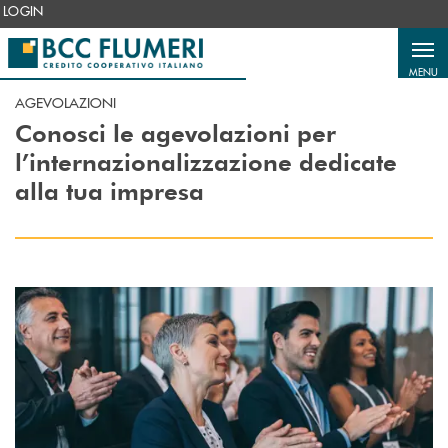
Salta al contenuto principale
LOGIN
MENU
AGEVOLAZIONI
Conosci le agevolazioni per
l’internazionalizzazione dedicate
alla tua impresa
Scopri di più Agevolazioni per partecipare a fiere ed eventi all’estero&n