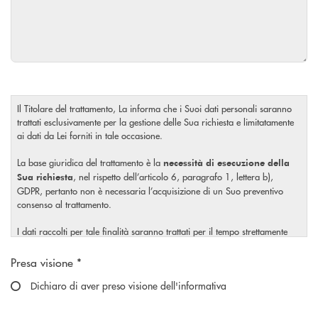
Il Titolare del trattamento, La informa che i Suoi dati personali saranno
trattati esclusivamente per la gestione delle Sua richiesta e limitatamente
ai dati da Lei forniti in tale occasione.
La base giuridica del trattamento è la
necessità di esecuzione della
, nel rispetto dell’articolo 6, paragrafo 1, lettera b),
Sua richiesta
GDPR, pertanto non è necessaria l’acquisizione di un Suo preventivo
consenso al trattamento.
I dati raccolti per tale finalità saranno trattati per il tempo strettamente
necessario a soddisfare la Sua richiesta o per eventuali obblighi di legge.
Scegliere un'opzione
Presa visione *
Il Titolare La invita, inoltre, prima di conferire i Suoi dati personali, a
visionare l’
Dichiaro di aver preso visione dell'informativa
informativa completa
sul trattamento dei Suoi dati
, rilasciata nel rispetto dell’articolo 13 Regolamento (UE)
personali
2016/679, accessibile al seguente
link
.