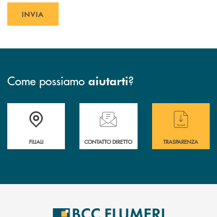
INVIA
INVIA FORM
Come possiamo
?
aiutarti
Trova la filiale più vicina a te
Hai bisogno di assistenza immediata ?
Hai bisogno di alcun
FILIALI
CONTATTO DIRETTO
TRASPARENZA