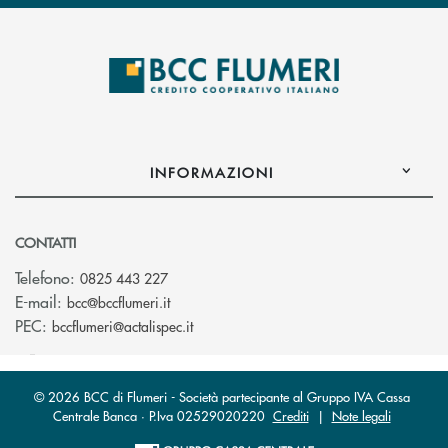
INFORMAZIONI
CONTATTI
Telefono:
0825 443 227
(si apre l’app di posta elettronica)
E-mail:
bcc@bccflumeri.it
(si apre l’app di posta elettronica)
PEC:
bccflumeri@actalispec.it
© 2026 BCC di Flumeri - Società partecipante al Gruppo IVA Cassa
Centrale Banca · P.Iva 02529020220
Crediti
|
Note legali