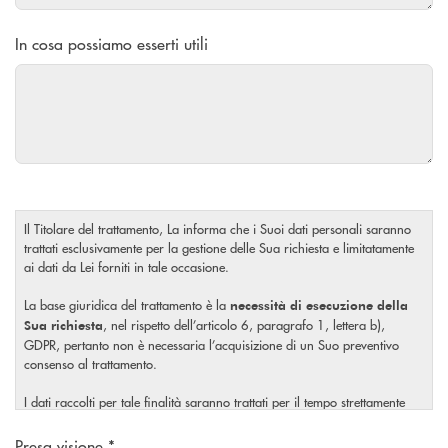
In cosa possiamo esserti utili
Il Titolare del trattamento, La informa che i Suoi dati personali saranno
trattati esclusivamente per la gestione delle Sua richiesta e limitatamente
ai dati da Lei forniti in tale occasione.
La base giuridica del trattamento è la
necessità di esecuzione della
, nel rispetto dell’articolo 6, paragrafo 1, lettera b),
Sua richiesta
GDPR, pertanto non è necessaria l’acquisizione di un Suo preventivo
consenso al trattamento.
I dati raccolti per tale finalità saranno trattati per il tempo strettamente
necessario a soddisfare la Sua richiesta o per eventuali obblighi di legge.
Scegliere un'opzione
Presa visione *