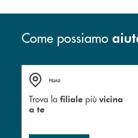
Come possiamo
aiut
Trova la filiale più vicina a te
FILIALI
Trova la
più
filiale
vicina
a te