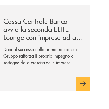
iva-per-lacquisto-del-15-di-banca-cambiano-1884/
news/cassa-centrale-banca-avvia-la-seconda-elite-lounge-
Cassa Centrale Banca
avvia la seconda ELITE
Lounge con imprese ad alto
potenziale
Dopo il successo della prima edizione, il
Gruppo rafforza il proprio impegno a
sostegno della crescita delle imprese
italiane, accompagnandole in un percorso
di sviluppo, innovazione e accesso ai
mercati dei capitali.