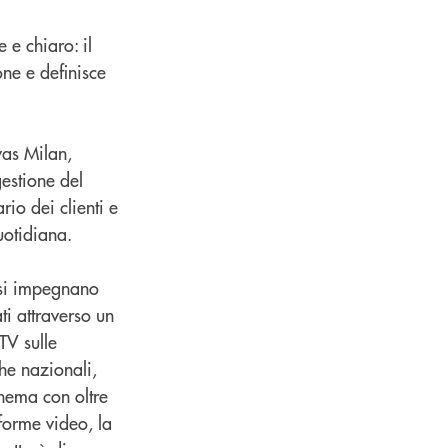
 e chiaro: il
ne e definisce
as Milan,
gestione del
rio dei clienti e
uotidiana.
 si impegnano
ti attraverso un
TV sulle
che nazionali,
inema con oltre
forme video, la