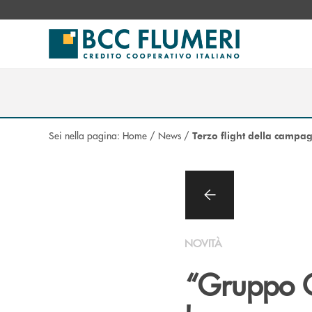
Salta al contenuto principale
Sei nella pagina:
Home
/
News
/
Terzo flight della campa
NOVITÀ
“Gruppo C