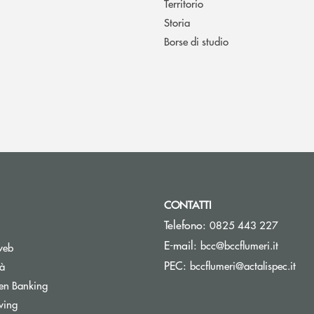
Territorio
Storia
Borse di studio
CONTATTI
Telefono:
0825 443 227
(si apre
E-mail:
bcc@bccflumeri.it
web
(si 
PEC:
bccflumeri@actalispec.it
tà
Apre una nuova finestra
en Banking
wing