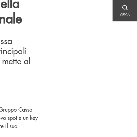
ella
CERCA
nale
CERCA
assa
incipali
 mette al
l Gruppo Cassa
ovo spot e un key
e il suo