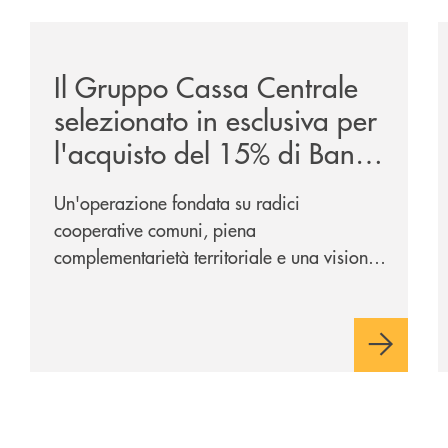
ca-siglano-la-partnership-strategica/
/news/il-gruppo-cassa-centrale-selezionato-in-esclus
/
Il Gruppo Cassa Centrale
selezionato in esclusiva per
l'acquisto del 15% di Banca
Cambiano 1884
Un'operazione fondata su radici
cooperative comuni, piena
complementarietà territoriale e una visione
industriale di lungo periodo, nel pieno
rispetto dell'autonomia di Banca
Cambiano. Nei prossimi giorni verrà
avviato il periodo di negoziazione
esclusiva per la finalizzazione
dell’operazione.