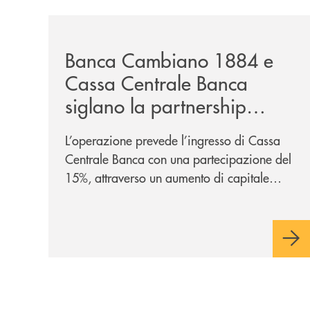
/news/banca-cambiano-1884-e-cassa-centrale-ban
Banca Cambiano 1884 e
Cassa Centrale Banca
siglano la partnership
strategica
L’operazione prevede l’ingresso di Cassa
Centrale Banca con una partecipazione del
15%, attraverso un aumento di capitale
riservato di 40 milioni di euro. Una
partnership industriale strategica, fondata
sulla condivisione di valori comuni e sulla
prossimità ai territori, per ampliare l’offerta
e sostenere nuove opportunità di crescita e
sviluppo.