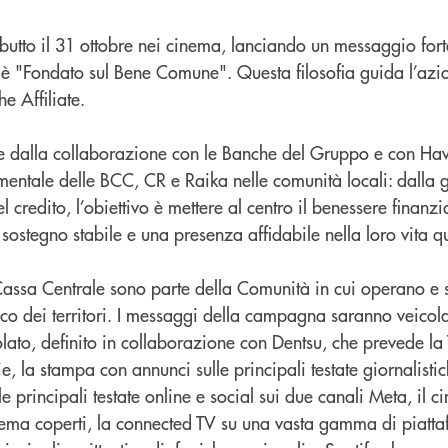
 debutto il 31 ottobre nei cinema, lanciando un messaggio forte
 "Fondato sul Bene Comune". Questa filosofia guida l’azio
he Affiliate.
 dalla collaborazione con le Banche del Gruppo e con Hav
mentale delle BCC, CR e Raika nelle comunità locali: dalla 
 credito, l’obiettivo è mettere al centro il benessere finanzia
sostegno stabile e una presenza affidabile nella loro vita q
assa Centrale sono parte della Comunità in cui operano e
co dei territori. I messaggi della campagna saranno veicola
lato, definito in collaborazione con Dentsu, che prevede la 
e, la stampa con annunci sulle principali testate giornalisti
e principali testate online e social sui due canali Meta, il c
ma coperti, la connected TV su una vasta gamma di piatta