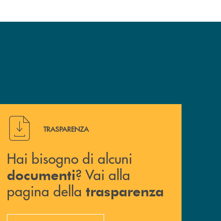
Hai bisogno di alcuni documenti ? Vai alla pagina della 
TRASPARENZA
Hai bisogno di alcuni
? Vai alla
documenti
pagina della
trasparenza