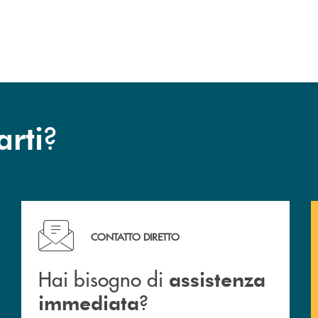
esclusiva per la finalizzazione
dell’operazione.
?
arti
Hai bisogno di assistenza immediata ?
CONTATTO DIRETTO
Hai bisogno di
assistenza
?
immediata