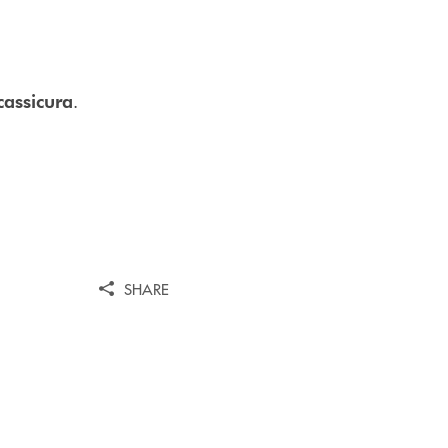
.
cassicura
SHARE