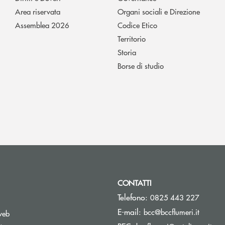
Area riservata
Organi sociali e Direzione
Assemblea 2026
Codice Etico
Territorio
Storia
Borse di studio
CONTATTI
Telefono:
0825 443 227
(si apre
E-mail:
bcc@bccflumeri.it
web