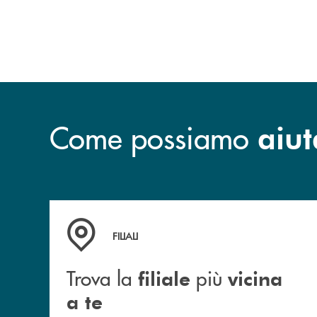
e sostenere nuove opportunità di crescita e
sviluppo.
Come possiamo
aiut
Trova la filiale più vicina a te
FILIALI
Trova la
più
filiale
vicina
a te