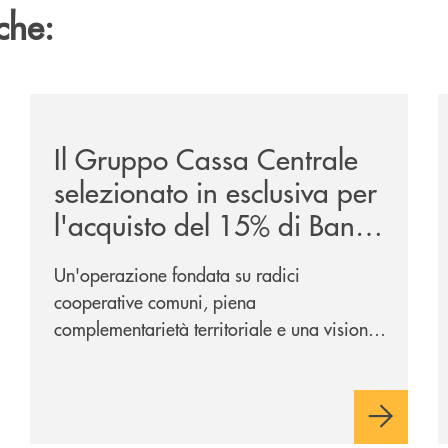
che:
ca-siglano-la-partnership-strategica/
/news/il-gruppo-cassa-centrale-selezionato-in-esclus
/
Il Gruppo Cassa Centrale
selezionato in esclusiva per
l'acquisto del 15% di Banca
Cambiano 1884
Un'operazione fondata su radici
cooperative comuni, piena
complementarietà territoriale e una visione
industriale di lungo periodo, nel pieno
rispetto dell'autonomia di Banca
Cambiano. Nei prossimi giorni verrà
avviato il periodo di negoziazione