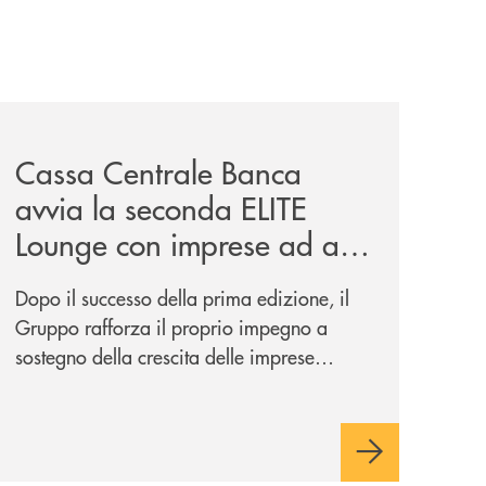
iva-per-lacquisto-del-15-di-banca-cambiano-1884/
news/cassa-centrale-banca-avvia-la-seconda-elite-lounge-
Cassa Centrale Banca
avvia la seconda ELITE
Lounge con imprese ad alto
potenziale
Dopo il successo della prima edizione, il
Gruppo rafforza il proprio impegno a
sostegno della crescita delle imprese
italiane, accompagnandole in un percorso
di sviluppo, innovazione e accesso ai
mercati dei capitali.