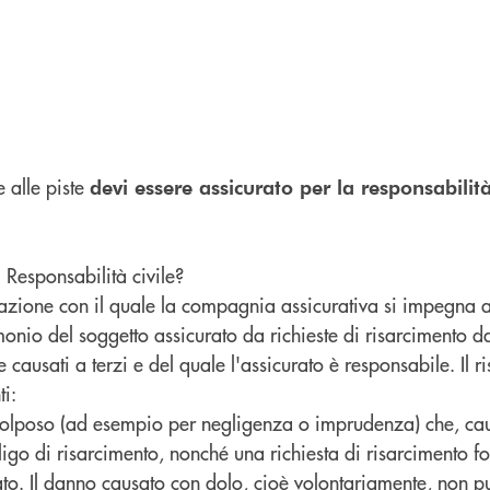
 alle piste
devi essere assicurato per la responsabilità
i Responsabilità civile?
urazione con il quale la compagnia assicurativa si impegna 
imonio del soggetto assicurato da richieste di risarcimento d
e causati a terzi e del quale l'assicurato è responsabile. Il r
ti:
tto colposo (ad esempio per negligenza o imprudenza) che, c
bligo di risarcimento, nonché una richiesta di risarcimento f
ato. Il danno causato con dolo, cioè volontariamente, non p