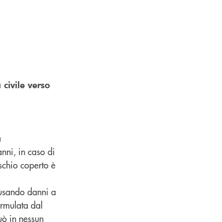
 civile verso
a
anni, in caso di
ischio coperto è
ausando danni a
ormulata dal
uò in nessun