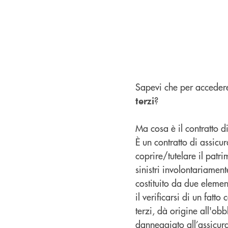
Sapevi che per accedere
?
terzi
Ma cosa è il contratto d
È un contratto di assic
coprire/tutelare il patr
sinistri involontariament
costituito da due elemen
il verificarsi di un fa
terzi, dà origine all'ob
danneggiato all’assicur