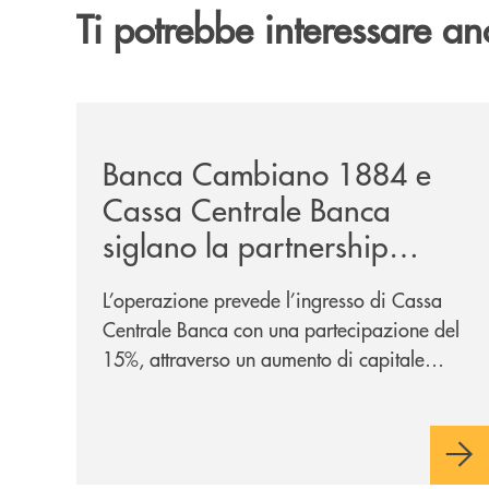
Ti potrebbe interessare an
/news/banca-cambiano-1884-e-cassa-centrale-ban
Banca Cambiano 1884 e
Cassa Centrale Banca
siglano la partnership
strategica
L’operazione prevede l’ingresso di Cassa
Centrale Banca con una partecipazione del
15%, attraverso un aumento di capitale
riservato di 40 milioni di euro. Una
partnership industriale strategica, fondata
sulla condivisione di valori comuni e sulla
prossimità ai territori, per ampliare l’offerta