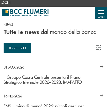
Salta al contenuto principale
LOGIN
MENU
NEWS
dal mondo della banca
Tutte le news
TERRITORIO
31 MAR 2026
Il Gruppo Cassa Centrale presenta il Piano
Strategico triennale 2026–2028: IM•PATTO
16 FEB 2026
“M’illumino di meno” 2026: piccoli gesti per