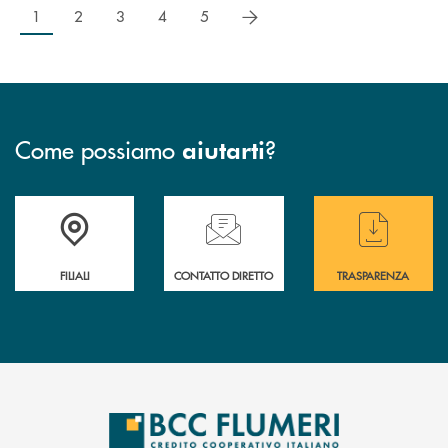
successivo
1
2
3
4
5
Come possiamo
?
aiutarti
Trova la filiale più vicina a te
Hai bisogno di assistenza immediata ?
Hai bisogno di alcun
FILIALI
CONTATTO DIRETTO
TRASPARENZA