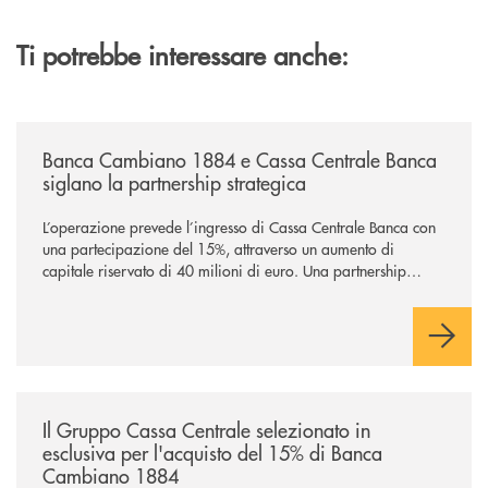
Ti potrebbe interessare anche:
/news/banca-cambiano-1884-e-cassa-centrale-banca-siglano-la-partner
Banca Cambiano 1884 e Cassa Centrale Banca
siglano la partnership strategica
L’operazione prevede l’ingresso di Cassa Centrale Banca con
una partecipazione del 15%, attraverso un aumento di
capitale riservato di 40 milioni di euro. Una partnership
industriale strategica, fondata sulla condivisione di valori
comuni e sulla prossimità ai territori, per ampliare l’offerta e
sostenere nuove opportunità di crescita e sviluppo.
/news/il-gruppo-cassa-centrale-selezionato-in-esclusiva-per-lacquisto
Il Gruppo Cassa Centrale selezionato in
esclusiva per l'acquisto del 15% di Banca
Cambiano 1884