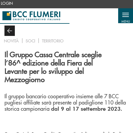
Salta al contenuto principale
LOGIN
MENU
NOVITÀ
SOCI
TERRITORIO
Il Gruppo Cassa Centrale sceglie
l’86^ edizione della Fiera del
Levante per lo sviluppo del
Mezzogiorno
Il gruppo bancario cooperativo insieme alle 7 BCC
pugliesi affiliate sarà presente al padiglione 110 della
storica campionaria
dal 9 al 17 settembre 2023.