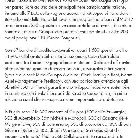
Cassa Centrale Banca Credito Cooperativo Italiano sceglie la Puglia
per partecipare ad una delle principali fiere campionarie italiane,
insieme alle 7 BCC della Regione aderenti al Gruppo. Si tratta della
86^ edizione della Fiera del Levante in programma a Bari dal 9 al 17
settembre con 250 espositori e un ricco cartellone di eventi, incontri e
congressi, in cui il Gruppo sarà presente con uno stand di oltre 200
mq al padiglione 110 (Centro Congressi).
Con 67 banche di credito cooperativo, quasi 1.500 sportelli e oltre
11.900 collaboratori sul territorio nazionale, Cassa Centrale si
posiziona tra i primi 10 gruppi bancari italiani. Solido ed efficiente
offre un’ampia gamma di servizi bancari, assicurativi e finanziari
(grazie alle società del Gruppo Assicura, Claris Leasing e Rent, Neam
Asset Management e Prestipay), con una particolare attenzione agli
obiettivi ESG, al fine di garantire uno sviluppo inclusivo e sostenibile,
in coerenza con i valori fondanti del Credito Cooperativo, in cui la
relazione con il cliente rappresenta un importante tratto distintivo.
In Puglia sono 7 le BCC aderenti al Gruppo (BCC dell’Alta Murgia,
BCC di Alberobello Sammichele e Monopoli, BCC di Cassano delle
Murge e Tolve, BCC di Conversano, BCC di Locorotondo, BCC di San
Giovanni Rotondo, BCC di San Marzano di San Giuseppe) che
insieme contano 67 filiali e 558 Collaboratori. La raccolta diretta