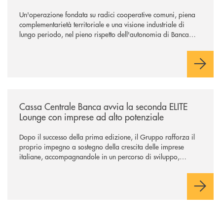
Un'operazione fondata su radici cooperative comuni, piena
complementarietà territoriale e una visione industriale di
lungo periodo, nel pieno rispetto dell'autonomia di Banca
Cambiano. Nei prossimi giorni verrà avviato il periodo di
negoziazione esclusiva per la finalizzazione dell’operazione.
/news/cassa-centrale-banca-avvia-la-seconda-elite-lounge-con-imprese-
Cassa Centrale Banca avvia la seconda ELITE
Lounge con imprese ad alto potenziale
Dopo il successo della prima edizione, il Gruppo rafforza il
proprio impegno a sostegno della crescita delle imprese
italiane, accompagnandole in un percorso di sviluppo,
innovazione e accesso ai mercati dei capitali.