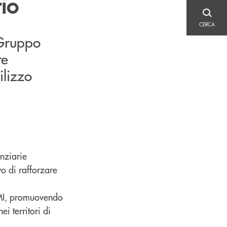
rio
CERCA
CERCA
 Gruppo
re
ilizzo
nziarie
ivo di rafforzare
PMI, promuovendo
ei territori di