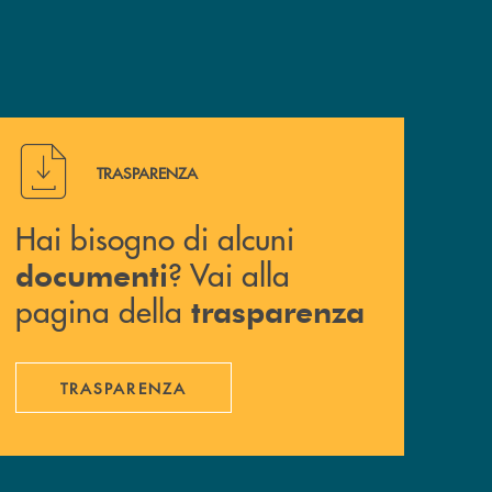
Hai bisogno di alcuni documenti ? Vai alla pagina della 
TRASPARENZA
Hai bisogno di alcuni
? Vai alla
documenti
pagina della
trasparenza
TRASPARENZA