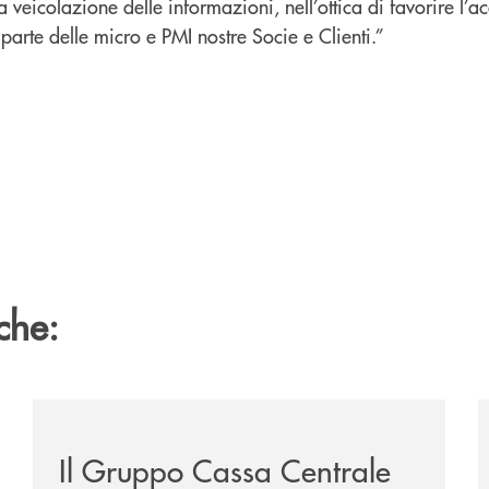
 veicolazione delle informazioni, nell’ottica di favorire l’a
arte delle micro e PMI nostre Socie e Clienti.”
che:
ca-siglano-la-partnership-strategica/
/news/il-gruppo-cassa-centrale-selezionato-in-esclus
/
Il Gruppo Cassa Centrale