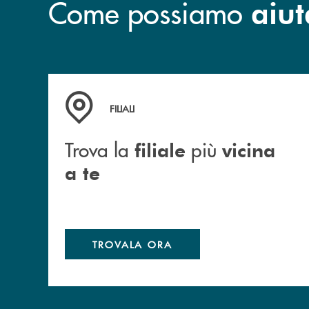
Come possiamo
aiut
Trova la filiale più vicina a te
FILIALI
Trova la
più
filiale
vicina
a te
TROVALA ORA