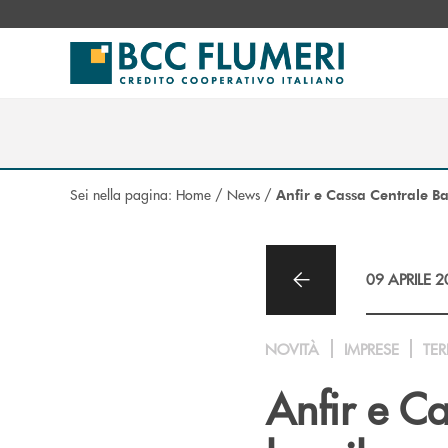
Salta al contenuto principale
Sei nella pagina:
Home
/
News
/
Anfir e Cassa Centrale Ban
09 APRILE 
NOVITÀ
IMPRESE
TER
Anfir e Ca