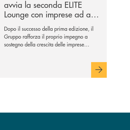
avvia la seconda ELITE
Lounge con imprese ad alto
potenziale
Dopo il successo della prima edizione, il
Gruppo rafforza il proprio impegno a
sostegno della crescita delle imprese
italiane, accompagnandole in un percorso
di sviluppo, innovazione e accesso ai
mercati dei capitali.