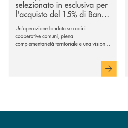
selezionato in esclusiva per
l'acquisto del 15% di Banca
Cambiano 1884
Un'operazione fondata su radici
cooperative comuni, piena
complementarietà territoriale e una visione
industriale di lungo periodo, nel pieno
rispetto dell'autonomia di Banca
Cambiano. Nei prossimi giorni verrà
avviato il periodo di negoziazione
esclusiva per la finalizzazione
dell’operazione.