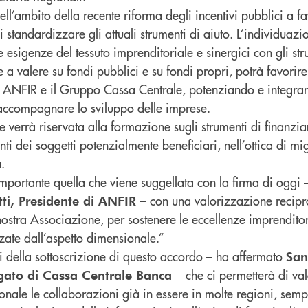
 nell’ambito della recente riforma degli incentivi pubblici a f
i standardizzare gli attuali strumenti di aiuto. L’individuazi
le esigenze del tessuto imprenditoriale e sinergici con gli str
e a valere su fondi pubblici e su fondi propri, potrà favorire
a ANFIR e il Gruppo Cassa Centrale, potenziando e integrand
accompagnare lo sviluppo delle imprese.
e verrà riservata alla formazione sugli strumenti di finanz
ti dei soggetti potenzialmente beneficiari, nell’ottica di mi
.
mportante quella che viene suggellata con la firma di oggi 
– con una valorizzazione recipro
tti, Presidente di ANFIR
ostra Associazione, per sostenere le eccellenze imprenditor
zzate dall’aspetto dimensionale.”
i della sottoscrizione di questo accordo – ha affermato
San
– che ci permetterà di va
gato di Cassa Centrale Banca
zionale le collaborazioni già in essere in molte regioni, semp