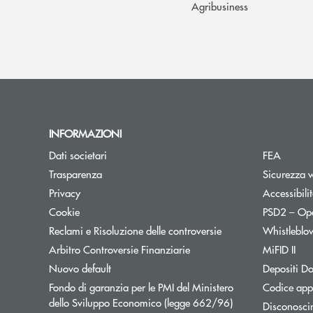
Agribusiness
INFORMAZIONI
Dati societari
FEA
Trasparenza
Sicurezza 
Privacy
Accessibili
Cookie
PSD2 – Op
Reclami e Risoluzione delle controversie
Whistleblo
Apre una nuova finestra
Arbitro Controversie Finanziarie
MiFID II
Nuovo default
Depositi Do
Fondo di garanzia per le PMI del Ministero
Codice appa
Apre una nuova fi
dello Sviluppo Economico (legge 662/96)
Disconosci