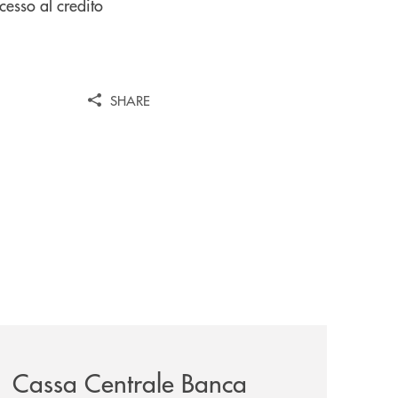
ccesso al credito
SHARE
iva-per-lacquisto-del-15-di-banca-cambiano-1884/
news/cassa-centrale-banca-avvia-la-seconda-elite-lounge-
Cassa Centrale Banca