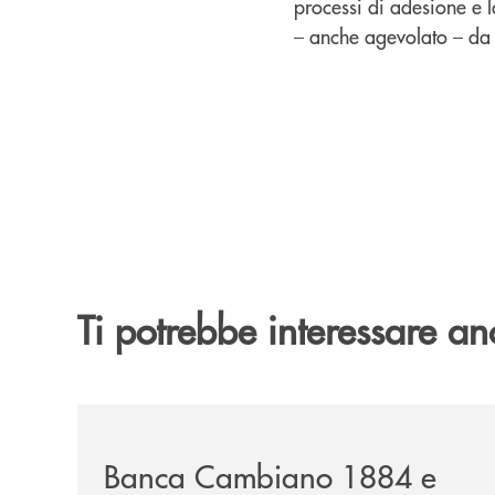
processi di adesione e la
– anche agevolato – da p
Ti potrebbe interessare an
/news/banca-cambiano-1884-e-cassa-centrale-ban
Banca Cambiano 1884 e