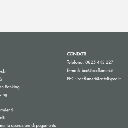
CONTATTI
Telefono:
0825 443 227
(si apre
E-mail:
bcc@bccflumeri.it
web
(si 
PEC:
bccflumeri@actalispec.it
tà
Apre una nuova finestra
en Banking
wing
rmienti
lti
nestra
mento operazioni di pagamento