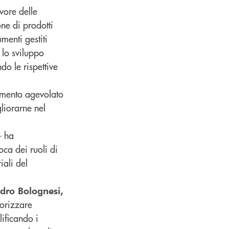
avore delle
one di prodotti
umenti gestiti
 lo sviluppo
o le rispettive
iamento agevolato
gliorarne nel
– ha
ca dei ruoli di
iali del
dro Bolognesi,
lorizzare
lificando i