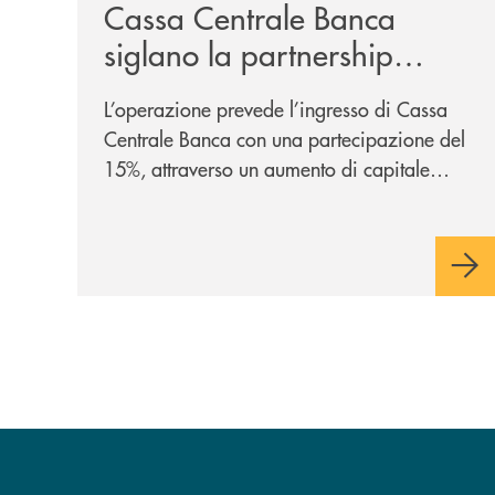
Cassa Centrale Banca
siglano la partnership
strategica
L’operazione prevede l’ingresso di Cassa
Centrale Banca con una partecipazione del
15%, attraverso un aumento di capitale
riservato di 40 milioni di euro. Una
partnership industriale strategica, fondata
sulla condivisione di valori comuni e sulla
prossimità ai territori, per ampliare l’offerta
e sostenere nuove opportunità di crescita e
sviluppo.