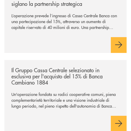
siglano la partnership strategica
L’operazione prevede l’ingresso di Cassa Centrale Banca con
una partecipazione del 15%, attraverso un aumento di
capitale riservato di 40 milioni di euro. Una partnership
industriale strategica, fondata sulla condivisione di valori
comuni e sulla prossimità ai territori, per ampliare l’offerta e
sostenere nuove opportunità di crescita e sviluppo.
/news/il-gruppo-cassa-centrale-selezionato-in-esclusiva-per-lacquisto
Il Gruppo Cassa Centrale selezionato in
esclusiva per l'acquisto del 15% di Banca
Cambiano 1884
Un'operazione fondata su radici cooperative comuni, piena
complementarietà territoriale e una visione industriale di
lungo periodo, nel pieno rispetto dell'autonomia di Banca
Cambiano. Nei prossimi giorni verrà avviato il periodo di
negoziazione esclusiva per la finalizzazione dell’operazione.