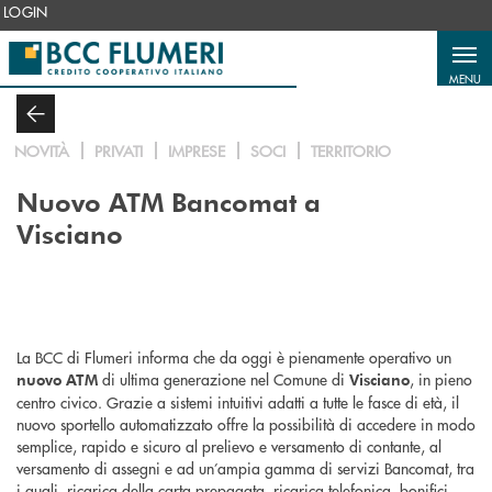
Salta al contenuto principale
LOGIN
MENU
NOVITÀ
PRIVATI
IMPRESE
SOCI
TERRITORIO
Nuovo ATM Bancomat a
Visciano
La BCC di Flumeri informa che da oggi è pienamente operativo un
di ultima generazione nel Comune di
, in pieno
nuovo ATM
Visciano
centro civico. Grazie a sistemi intuitivi adatti a tutte le fasce di età, il
nuovo sportello automatizzato offre la possibilità di accedere in modo
semplice, rapido e sicuro al prelievo e versamento di contante, al
versamento di assegni e ad un’ampia gamma di servizi Bancomat, tra
i quali, ricarica della carta prepagata, ricarica telefonica, bonifici