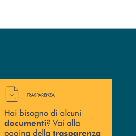
Hai bisogno di alcuni documenti ? Vai alla pagina della 
TRASPARENZA
Hai bisogno di alcuni
? Vai alla
documenti
pagina della
trasparenza