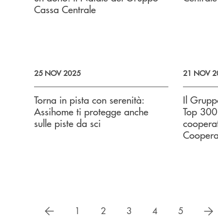
Cassa Centrale
25 NOV 2025
21 NOV 2
Torna in pista con serenità:
Il Grupp
Assihome ti protegge anche
Top 300
sulle piste da sci
cooperat
Coopera
precedente
s
1
2
3
4
5