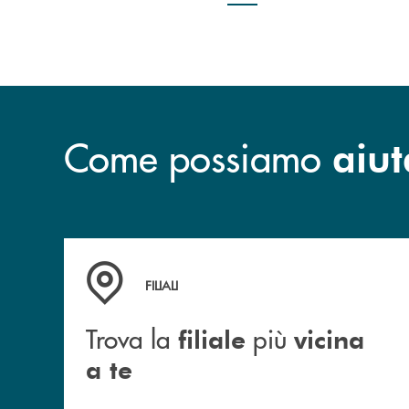
Come possiamo
aiut
Trova la filiale più vicina a te
FILIALI
Trova la
più
filiale
vicina
a te