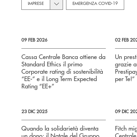
Toggle subcategories dropdown for Imp
IMPRESE
EMERGENZA COVID-19
09 FEB 2026
02 FEB 20
Cassa Centrale Banca ottiene da
Un prest
Standard Ethics il primo
grazie a
Corporate rating di sostenibilità
Prestipa
“EE-” e il Long Term Expected
per Te!”
Rating “EE+”
23 DIC 2025
09 DIC 20
Quando la solidarietà diventa
Fitch mig
un dono: il Natale del Gruppo
Central