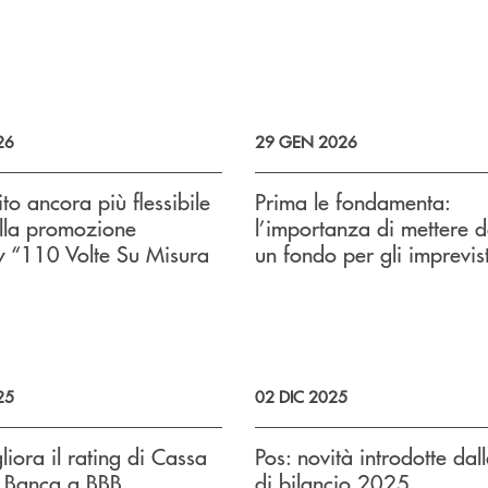
rese
26
29 GEN 2026
ito ancora più flessibile
Prima le fondamenta:
lla promozione
l’importanza di mettere 
y “110 Volte Su Misura
un fondo per gli imprevist
25
02 DIC 2025
liora il rating di Cassa
Pos: novità introdotte dal
e Banca a BBB
di bilancio 2025