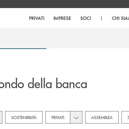
|
PRIVATI
IMPRESE
SOCI
CHI SI
ondo della banca
gle subcategories dropdown for Novità
Toggle subcategories dropdo
SOSTENIBILITÀ
PRIVATI
ASSEMBLEA