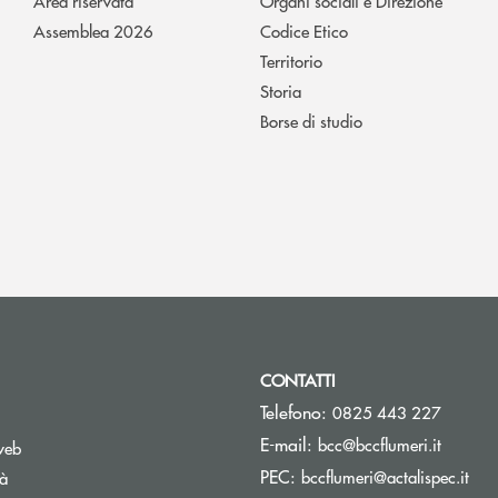
Area riservata
Organi sociali e Direzione
Assemblea 2026
Codice Etico
Territorio
Storia
Borse di studio
CONTATTI
Telefono:
0825 443 227
(si apre
E-mail:
bcc@bccflumeri.it
web
(si 
PEC:
bccflumeri@actalispec.it
tà