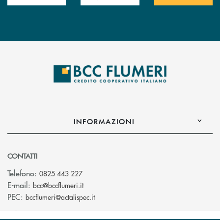
INFORMAZIONI
CONTATTI
Telefono:
0825 443 227
(si apre l’app di posta elettronica)
E-mail:
bcc@bccflumeri.it
(si apre l’app di posta elettronica)
PEC:
bccflumeri@actalispec.it