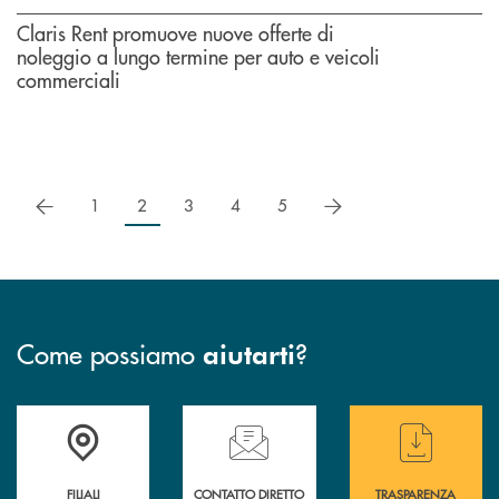
Claris Rent promuove nuove offerte di
noleggio a lungo termine per auto e veicoli
commerciali
precedente
successivo
1
2
3
4
5
Come possiamo
?
aiutarti
Trova la filiale più vicina a te
Hai bisogno di assistenza immediata ?
Hai bisogno di alcun
FILIALI
CONTATTO DIRETTO
TRASPARENZA