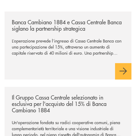
/news/banca-cambiano-1884-e-cassa-centrale-banca-siglano-la-partner
Banca Cambiano 1884 e Cassa Centrale Banca
siglano la partnership strategica
L’operazione prevede l’ingresso di Cassa Centrale Banca con
una partecipazione del 15%, attraverso un aumento di
capitale riservato di 40 milioni di euro. Una partnership
industriale strategica, fondata sulla condivisione di valori
comuni e sulla prossimità ai territori, per ampliare l’offerta e
sostenere nuove opportunità di crescita e sviluppo.
/news/il-gruppo-cassa-centrale-selezionato-in-esclusiva-per-lacquisto
Il Gruppo Cassa Centrale selezionato in
esclusiva per l'acquisto del 15% di Banca
Cambiano 1884
Un'operazione fondata su radici cooperative comuni, piena
complementarietà territoriale e una visione industriale di
lungo periodo, nel pieno rispetto dell'autonomia di Banca