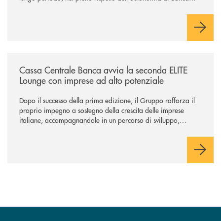
Cambiano. Nei prossimi giorni verrà avviato il periodo di
negoziazione esclusiva per la finalizzazione dell’operazione.
/news/cassa-centrale-banca-avvia-la-seconda-elite-lounge-con-imprese-
Cassa Centrale Banca avvia la seconda ELITE
Lounge con imprese ad alto potenziale
Dopo il successo della prima edizione, il Gruppo rafforza il
proprio impegno a sostegno della crescita delle imprese
italiane, accompagnandole in un percorso di sviluppo,
innovazione e accesso ai mercati dei capitali.