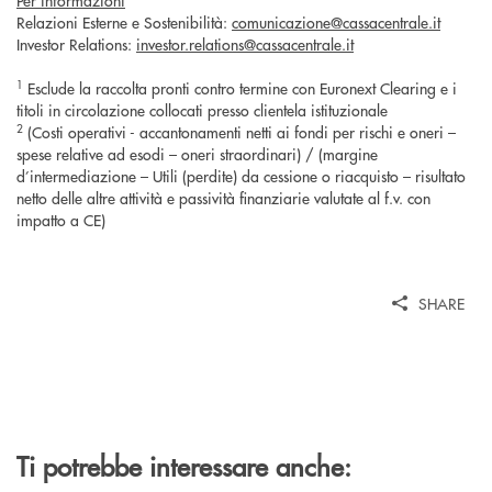
Per informazioni
Relazioni Esterne e Sostenibilità:
comunicazione@cassacentrale.it
Investor Relations:
investor.relations@cassacentrale.it
1
Esclude la raccolta pronti contro termine con Euronext Clearing e i
titoli in circolazione collocati presso clientela istituzionale
2
(Costi operativi - accantonamenti netti ai fondi per rischi e oneri –
spese relative ad esodi – oneri straordinari) / (margine
d’intermediazione – Utili (perdite) da cessione o riacquisto – risultato
netto delle altre attività e passività finanziarie valutate al f.v. con
impatto a CE)
SHARE
Ti potrebbe interessare anche: