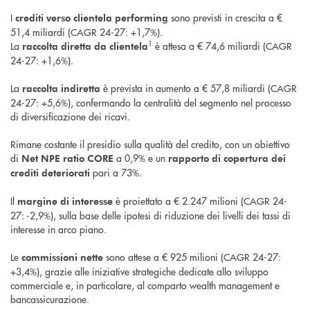
I
sono previsti in crescita a €
crediti verso clientela performing
51,4 miliardi (CAGR 24-27: +1,7%).
1
La
è attesa a € 74,6 miliardi (CAGR
raccolta diretta da clientela
24-27: +1,6%).
La
è prevista in aumento a € 57,8 miliardi (CAGR
raccolta indiretta
24-27: +5,6%), confermando la centralità del segmento nel processo
di diversificazione dei ricavi.
Rimane costante il presidio sulla qualità del credito, con un obiettivo
di
a 0,9% e un
Net NPE ratio CORE
rapporto di copertura dei
pari a 73%.
crediti deteriorati
Il
è proiettato a € 2.247 milioni (CAGR 24-
margine di interesse
27: -2,9%), sulla base delle ipotesi di riduzione dei livelli dei tassi di
interesse in arco piano.
Le
sono attese a € 925 milioni (CAGR 24-27:
commissioni nette
+3,4%), grazie alle iniziative strategiche dedicate allo sviluppo
commerciale e, in particolare, al comparto wealth management e
bancassicurazione.