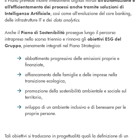
Il Piano prevede inoltre investimenti digitali mirati
all’automazione e
all’efficientamento dei processi anche tramite soluzioni di
, così come all’evoluzione del core banking,
Intelligenza Artificiale
delle infrastrutture IT e dei
data analytics
.
Anche il
prosegue lungo il percorso
Piano di Sostenibilità
intrapreso nello scorso triennio e rinnova gli
obiettivi ESG del
, pienamente integrati nel Piano Strategico:
Gruppo
abbattimento progressivo delle emissioni proprie e
finanziate,
affiancamento delle famiglie e delle imprese nella
transizione ecologica,
promozione della sostenibilità ambientale e sociale sul
territorio,
sviluppo di un ambiente inclusivo e di benessere per le
proprie persone.
Tali obiettivi si traducono in progettualità quali la definizione di un