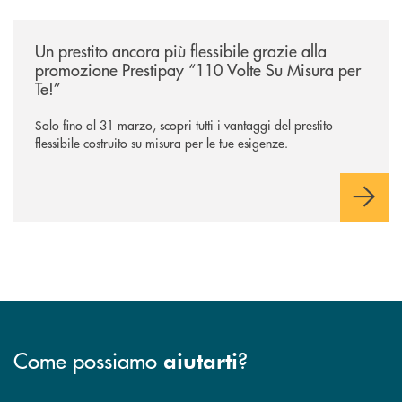
/news/prestipay-110-volte-su-misura-per-te/
Un prestito ancora più flessibile grazie alla
promozione Prestipay “110 Volte Su Misura per
Te!”
Solo fino al 31 marzo, scopri tutti i vantaggi del prestito
flessibile costruito su misura per le tue esigenze.
Come possiamo
?
aiutarti