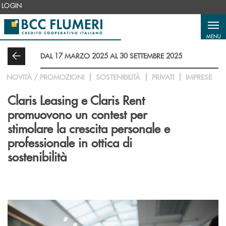
Salta al contenuto principale
LOGIN
MENU
DAL 17 MARZO 2025 AL 30 SETTEMBRE 2025
NOVITÀ / PROMOZIONI
SOSTENIBILITÀ
PRIVATI
IMPRESE
Claris Leasing e Claris Rent
promuovono un contest per
stimolare la crescita personale e
professionale in ottica di
sostenibilità