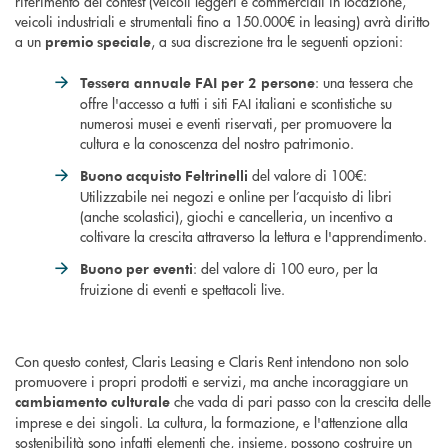
riferimento del contest (veicoli leggeri e commerciali in locazione,
veicoli industriali e strumentali fino a 150.000€ in leasing) avrà diritto
a un
, a sua discrezione tra le seguenti opzioni:
premio speciale
: una tessera che
Tessera annuale FAI per 2 persone
offre l'accesso a tutti i siti FAI italiani e scontistiche su
numerosi musei e eventi riservati, per promuovere la
cultura e la conoscenza del nostro patrimonio.
del valore di 100€:
Buono acquisto Feltrinelli
Utilizzabile nei negozi e online per l’acquisto di libri
(anche scolastici), giochi e cancelleria, un incentivo a
coltivare la crescita attraverso la lettura e l'apprendimento.
: del valore di 100 euro, per la
Buono per eventi
fruizione di eventi e spettacoli live.
Con questo contest, Claris Leasing e Claris Rent intendono non solo
promuovere i propri prodotti e servizi, ma anche incoraggiare un
che vada di pari passo con la crescita delle
cambiamento culturale
imprese e dei singoli. La cultura, la formazione, e l'attenzione alla
sostenibilità sono infatti elementi che, insieme, possono costruire un