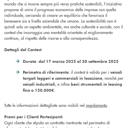
mondo che si muove sempre più verso pratiche sostenibili, l’iniziativa
propone di unire il progresso economico delle imprese con quello
individuale, cercando di creare un equilibrio che favorisca il
benessere sia a livello aziendale che umano. La sostenibilità non è
quindi solo un aspetto ambientale, ma anche culturale e sociale, con il
contest che incoraggia una mentalità orientata al miglioramento
continuo, al rispetto delle risorse e alla consapevolezza.
Dettagli del Contest
:
Durata
dal 17 marzo 2025 al 30 settembre 2025
: il contest è valido per i
Perimetro di riferimento
veicoli
, nonché per
targati leggeri e commerciali in locazione
, e infine
veicoli industriali
beni strumentali in leasing
.
fino a 150.000€
Tutte le informazioni dettagliate sono visibili nel
regolamento
.
Premi per i Clienti Partecipanti
Ogni cliente che stipula un contratto rientrante nel perimetro di