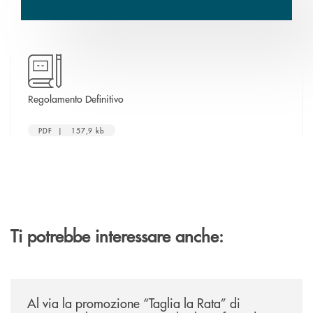
apre una nuova finestra
Regolamento Definitivo
PDF | 157,9 kb
Ti potrebbe interessare anche:
/news/al-via-la-promozione-taglia-la-rata-di-prestipay-il-prestito-perso
Al via la promozione “Taglia la Rata” di