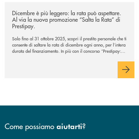
/news/salta-la-rata-di-prestipay-solo-fino-al-31-ottobre-2025/
Dicembre è più leggero: la rata può aspettare.
Al via la nuova promozione “Salta la Rata” di
Prestipay.
Solo fino al 31 ottobre 2025, scopri il prestito personale che ti
consente di saltare la rata di dicembre ogni anno, per l’intera
durata del finanziamento. In più con il concorso “Prestipay: la
scelta che ti premia”, ottieni un prestito Prestipay e puoi
vincere uno dei 400 Buoni Regalo Amazon.it* da 50€ in
palio.
Come possiamo
?
aiutarti