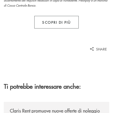
accertamento dei requisiti necessari in capo al richiedente. Prestipay è un marchio
di Cassa Centrale Banca.
SCOPRI DI PIÙ
SHARE
Ti potrebbe interessare anche:
/news/claris-rent-promuove-nuove-offerte-di-noleggio-a-lungo-termine-
Claris Rent promuove nuove offerte di noleggio