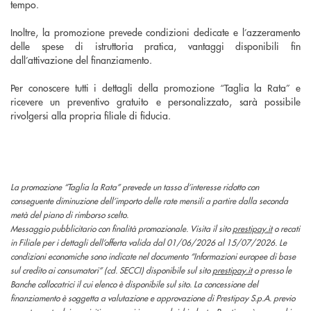
tempo.
Inoltre, la promozione prevede condizioni dedicate e l’azzeramento
delle spese di istruttoria pratica, vantaggi disponibili fin
dall’attivazione del finanziamento.
Per conoscere tutti i dettagli della promozione “Taglia la Rata” e
ricevere un preventivo gratuito e personalizzato, sarà possibile
rivolgersi alla propria filiale di fiducia.
La promozione “Taglia la Rata” prevede un tasso d’interesse ridotto con
conseguente diminuzione dell’importo delle rate mensili a partire dalla seconda
metà del piano di rimborso scelto.
Messaggio pubblicitario con finalità promozionale. Visita il sito
prestipay.it
o recati
in Filiale per i dettagli dell’offerta valida dal 01/06/2026 al 15/07/2026. Le
condizioni economiche sono indicate nel documento “Informazioni europee di base
sul credito ai consumatori” (cd. SECCI) disponibile sul sito
prestipay.it
o presso le
Banche collocatrici il cui elenco è disponibile sul sito. La concessione del
finanziamento è soggetta a valutazione e approvazione di Prestipay S.p.A. previo