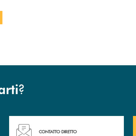
 FORM
?
arti
Hai bisogno di assistenza immediata ?
CONTATTO DIRETTO