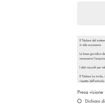
Il Titolare del tratt
in tale occasione.
La base giuridica de
necessaria l’acquis
I dati raccolti per t
Il Titolare La invita
rispetto dell’artic
Scegliere u
Presa visione 
Dichiaro di