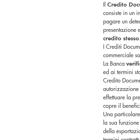
Il
Credito Doc
consiste in un 
pagare un deter
presentazione e
credito stesso
I Crediti Docum
commerciale sot
La Banca
verif
ed ai termini st
Credito Docum
autorizzazione 
effettuare la p
copre il benefic
Una particolar
la sua funzione
della esportazio
termini contratt