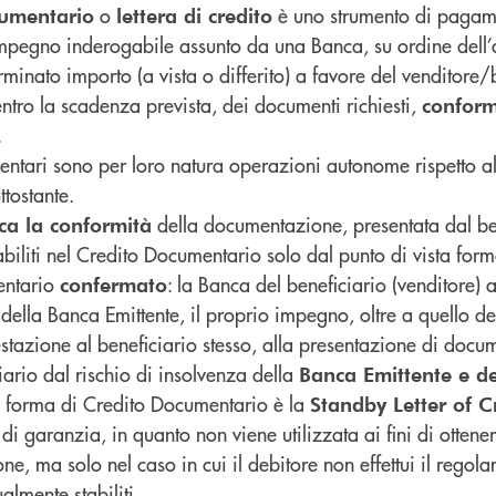
o
è uno strumento di pagame
umentario
lettera di credito
impegno inderogabile assunto da una Banca, su ordine dell’
minato importo (a vista o differito) a favore del venditore/
ntro la scadenza prevista, dei documenti richiesti,
conform
.
entari sono per loro natura operazioni autonome rispetto a
tostante.
della documentazione, presentata dal ben
ica la conformità
abiliti nel Credito Documentario solo dal punto di vista form
entario
: la Banca del beneficiario (venditore) 
confermato
della Banca Emittente, il proprio impegno, oltre a quello de
restazione al beneficiario stesso, alla presentazione di doc
iario dal rischio di insolvenza della
Banca Emittente e de
e forma di Credito Documentario è la
Standby Letter of C
 di garanzia, in quanto non viene utilizzata ai fini di otten
ne, ma solo nel caso in cui il debitore non effettui il regol
ualmente stabiliti.