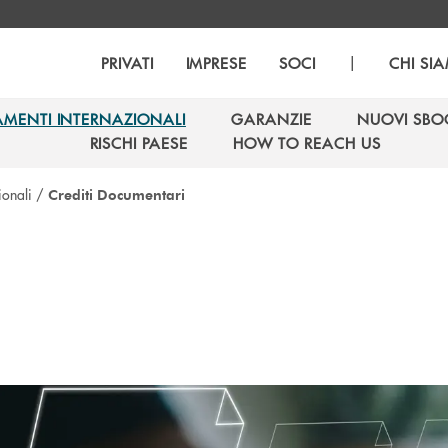
|
PRIVATI
IMPRESE
SOCI
CHI SI
AMENTI INTERNAZIONALI
GARANZIE
NUOVI SBO
AMENTI INTERNAZIONALI
GARANZIE
NUOVI SBO
RISCHI PAESE
HOW TO REACH US
RISCHI PAESE
HOW TO REACH US
ionali
/
Crediti Documentari