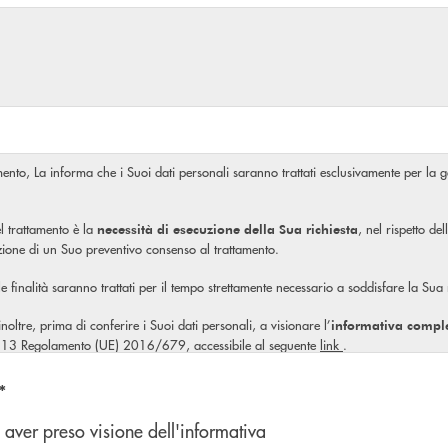
amento, La informa che i Suoi dati personali saranno trattati esclusivamente per la ge
l trattamento è la
, nel rispetto de
necessità di esecuzione della Sua richiesta
izione di un Suo preventivo consenso al trattamento.
ale finalità saranno trattati per il tempo strettamente necessario a soddisfare la Sua
, inoltre, prima di conferire i Suoi dati personali, a visionare l’
informativa compl
olo 13 Regolamento (UE) 2016/679, accessibile al seguente
link
.
n'opzione
*
 aver preso visione dell'informativa