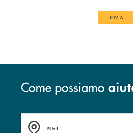
INVIA
INVIA
Come possiamo
aiut
Trova la filiale più vicina a te
FILIALI