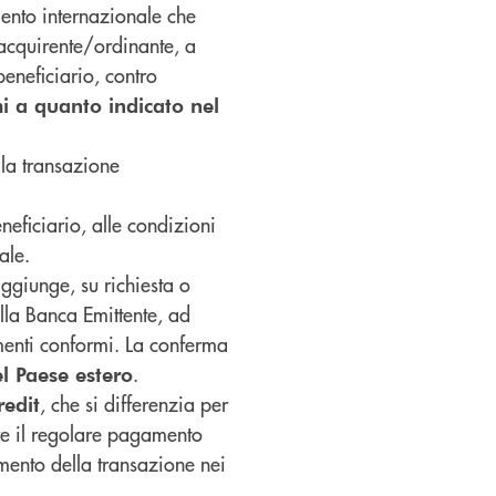
nto internazionale che
acquirente/ordinante, a
beneficiario, contro
i a quanto indicato nel
lla transazione
eficiario, alle condizioni
ale.
aggiunge, su richiesta o
lla Banca Emittente, ad
umenti conformi. La conferma
.
l Paese estero
, che si differenzia per
redit
ere il regolare pagamento
amento della transazione nei