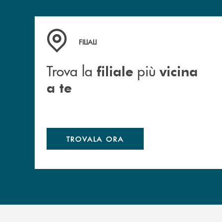
Trova la filiale più vicina a te
FILIALI
Trova la
più
filiale
vicina
a te
TROVALA ORA