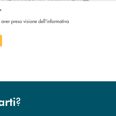
n'opzione
*
 aver preso visione dell'informativa
 FORM
?
arti