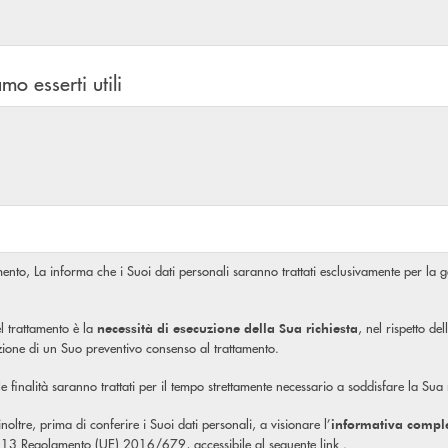
mo esserti utili
amento, La informa che i Suoi dati personali saranno trattati esclusivamente per la ge
l trattamento è la
, nel rispetto de
necessità di esecuzione della Sua richiesta
izione di un Suo preventivo consenso al trattamento.
ale finalità saranno trattati per il tempo strettamente necessario a soddisfare la Sua
, inoltre, prima di conferire i Suoi dati personali, a visionare l’
informativa compl
olo 13 Regolamento (UE) 2016/679, accessibile al seguente
link
.