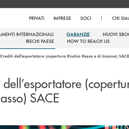
|
PRIVATI
IMPRESE
SOCI
CHI SI
AMENTI INTERNAZIONALI
GARANZIE
NUOVI SBO
AMENTI INTERNAZIONALI
GARANZIE
NUOVI SBO
RISCHI PAESE
HOW TO REACH US
RISCHI PAESE
HOW TO REACH US
Crediti dell’esportatore (copertura Rischio Paese e di Incasso) SAC
 dell’esportatore (copertu
ncasso) SACE