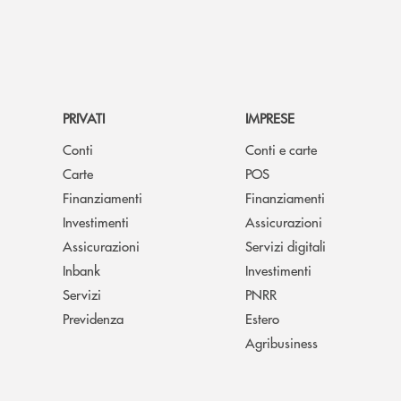
PRIVATI
IMPRESE
Conti
Conti e carte
Carte
POS
Finanziamenti
Finanziamenti
Investimenti
Assicurazioni
Assicurazioni
Servizi digitali
Inbank
Investimenti
Servizi
PNRR
Previdenza
Estero
Agribusiness