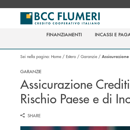
Salta al contenuto principale
FINANZIAMENTI
INCASSI E PAG
FINANZIAMENTI
INCASSI E PAG
Sei nella pagina:
Home
/
Estero
/
Garanzie
/
Assicurazione 
GARANZIE
Assicurazione Crediti
Rischio Paese e di I
SHARE