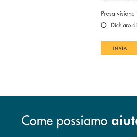
Scegliere u
Presa visione 
Dichiaro di
INVIA
INVIA
Come possiamo
aiut