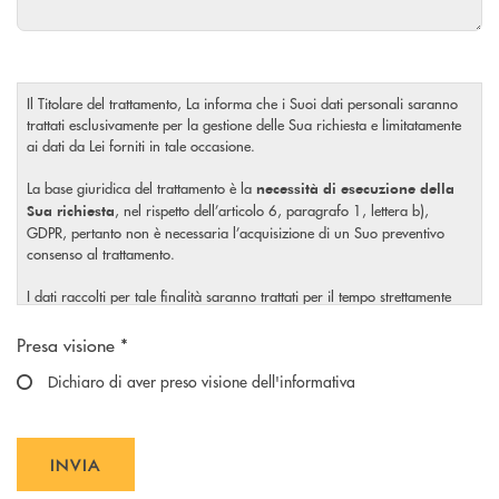
Il Titolare del trattamento, La informa che i Suoi dati personali saranno
trattati esclusivamente per la gestione delle Sua richiesta e limitatamente
ai dati da Lei forniti in tale occasione.
La base giuridica del trattamento è la
necessità di esecuzione della
, nel rispetto dell’articolo 6, paragrafo 1, lettera b),
Sua richiesta
GDPR, pertanto non è necessaria l’acquisizione di un Suo preventivo
consenso al trattamento.
I dati raccolti per tale finalità saranno trattati per il tempo strettamente
necessario a soddisfare la Sua richiesta o per eventuali obblighi di legge.
Scegliere un'opzione
Presa visione *
Il Titolare La invita, inoltre, prima di conferire i Suoi dati personali, a
visionare l’
Dichiaro di aver preso visione dell'informativa
informativa completa
sul trattamento dei Suoi dati
, rilasciata nel rispetto dell’articolo 13 Regolamento (UE)
personali
2016/679, accessibile al seguente
link
.
INVIA
INVIA FORM