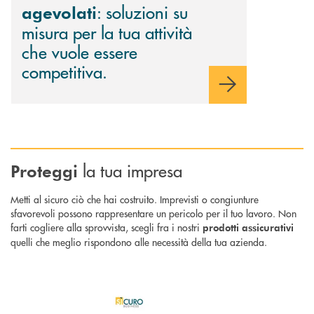
: soluzioni su
agevolati
misura per la tua attività
che vuole essere
competitiva.
la tua impresa
Proteggi
Metti al sicuro ciò che hai costruito. Imprevisti o congiunture
sfavorevoli possono rappresentare un pericolo per il tuo lavoro. Non
farti cogliere alla sprovvista, scegli fra i nostri
prodotti assicurativi
quelli che meglio rispondono alle necessità della tua azienda.
Scopri di più AsSìRisk : la polizza multirischi per l'attività imprenditorial
Scopri di più 