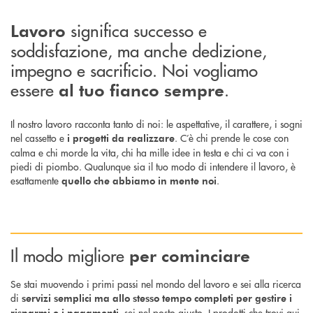
significa successo e
Lavoro
soddisfazione, ma anche dedizione,
impegno e sacrificio. Noi vogliamo
essere
.
al tuo fianco sempre
Il nostro lavoro racconta tanto di noi: le aspettative, il carattere, i sogni
nel cassetto e
. C’è chi prende le cose con
i progetti da realizzare
calma e chi morde la vita, chi ha mille idee in testa e chi ci va con i
piedi di piombo. Qualunque sia il tuo modo di intendere il lavoro, è
esattamente
.
quello che abbiamo in mente noi
Il modo migliore
per cominciare
Se stai muovendo i primi passi nel mondo del lavoro e sei alla ricerca
di
servizi semplici ma allo stesso tempo completi per gestire i
, sei nel posto giusto. I prodotti che trovi qui
risparmi e i pagamenti