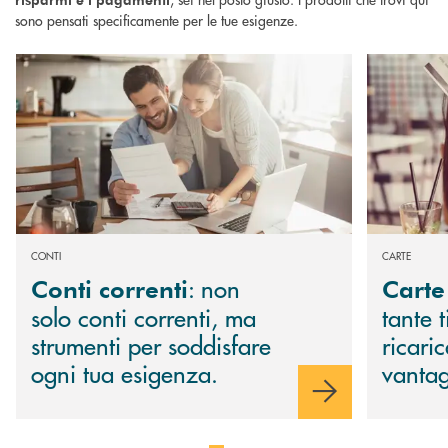
sono pensati specificamente per le tue esigenze.
Scopri di più Conti correnti : non solo conti correnti, ma strumenti per s
Scopri di più 
CONTI
CARTE
: non
Conti correnti
Carte
solo conti correnti, ma
tante 
strumenti per soddisfare
ricari
ogni tua esigenza.
vantag