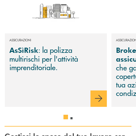
ASSICURAZIONI
ASSICURAZION
: la polizza
AsSìRisk
Broke
multirischi per l'attività
assic
imprenditoriale.
che ga
copert
tua az
condiz
con
Gestisci le spese del tuo lavoro