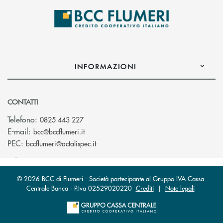
INFORMAZIONI
CONTATTI
Telefono:
0825 443 227
(si apre l’app di posta elettronica)
E-mail:
bcc@bccflumeri.it
(si apre l’app di posta elettronica)
PEC:
bccflumeri@actalispec.it
© 2026 BCC di Flumeri - Società partecipante al Gruppo IVA Cassa
Centrale Banca · P.Iva 02529020220
Crediti
|
Note legali