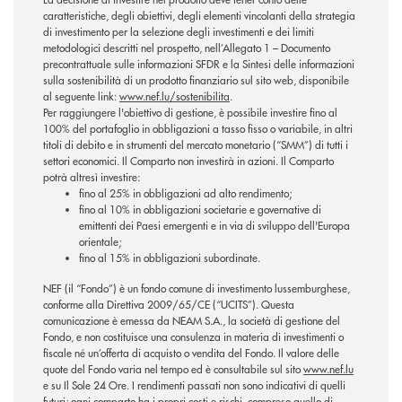
caratteristiche, degli obiettivi, degli elementi vincolanti della strategia
di investimento per la selezione degli investimenti e dei limiti
metodologici descritti nel prospetto, nell’Allegato 1 – Documento
precontrattuale sulle informazioni SFDR e la Sintesi delle informazioni
sulla sostenibilità di un prodotto finanziario sul sito web, disponibile
al seguente link:
www.nef.lu/sostenibilita
.
Per raggiungere l'obiettivo di gestione, è possibile investire fino al
100% del portafoglio in obbligazioni a tasso fisso o variabile, in altri
titoli di debito e in strumenti del mercato monetario (“SMM”) di tutti i
settori economici. Il Comparto non investirà in azioni. Il Comparto
potrà altresì investire:
fino al 25% in obbligazioni ad alto rendimento;
fino al 10% in obbligazioni societarie e governative di
emittenti dei Paesi emergenti e in via di sviluppo dell'Europa
orientale;
fino al 15% in obbligazioni subordinate.
NEF (il “Fondo”) è un fondo comune di investimento lussemburghese,
conforme alla Direttiva 2009/65/CE (“UCITS”). Questa
comunicazione è emessa da NEAM S.A., la società di gestione del
Fondo, e non costituisce una consulenza in materia di investimenti o
fiscale né un’offerta di acquisto o vendita del Fondo. Il valore delle
quote del Fondo varia nel tempo ed è consultabile sul sito
www.nef.lu
e su Il Sole 24 Ore. I rendimenti passati non sono indicativi di quelli
futuri; ogni comparto ha i propri costi e rischi, compreso quello di