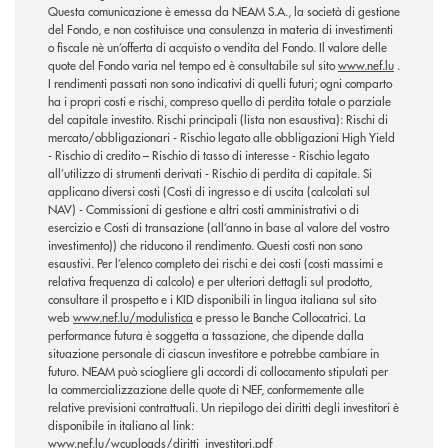
Questa comunicazione è emessa da NEAM S.A., la società di gestione
del Fondo, e non costituisce una consulenza in materia di investimenti
o fiscale nè un’offerta di acquisto o vendita del Fondo. Il valore delle
quote del Fondo varia nel tempo ed è consultabile sul sito
www.nef.lu
.
I rendimenti passati non sono indicativi di quelli futuri; ogni comparto
ha i propri costi e rischi, compreso quello di perdita totale o parziale
del capitale investito. Rischi principali (lista non esaustiva): Rischi di
mercato/obbligazionari - Rischio legato alle obbligazioni High Yield
- Rischio di credito – Rischio di tasso di interesse - Rischio legato
all’utilizzo di strumenti derivati - Rischio di perdita di capitale. Si
applicano diversi costi (Costi di ingresso e di uscita (calcolati sul
NAV) - Commissioni di gestione e altri costi amministrativi o di
esercizio e Costi di transazione (all’anno in base al valore del vostro
investimento)) che riducono il rendimento. Questi costi non sono
esaustivi. Per l’elenco completo dei rischi e dei costi (costi massimi e
relativa frequenza di calcolo) e per ulteriori dettagli sul prodotto,
consultare il prospetto e i KID disponibili in lingua italiana sul sito
web
www.nef.lu/modulistica
e presso le Banche Collocatrici. La
performance futura è soggetta a tassazione, che dipende dalla
situazione personale di ciascun investitore e potrebbe cambiare in
futuro. NEAM può sciogliere gli accordi di collocamento stipulati per
la commercializzazione delle quote di NEF, conformemente alle
relative previsioni contrattuali. Un riepilogo dei diritti degli investitori è
disponibile in italiano al link:
www.nef.lu/wcuploads/diritti_investitori.pdf