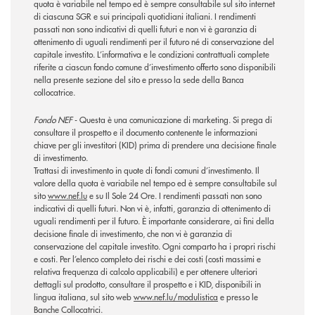
quota è variabile nel tempo ed è sempre consultabile sul sito internet
di ciascuna SGR e sui principali quotidiani italiani. I rendimenti
passati non sono indicativi di quelli futuri e non vi è garanzia di
ottenimento di uguali rendimenti per il futuro né di conservazione del
capitale investito. L’informativa e le condizioni contrattuali complete
riferite a ciascun fondo comune d’investimento offerto sono disponibili
nella presente sezione del sito e presso la sede della Banca
collocatrice.
Fondo NEF
- Questa è una comunicazione di marketing. Si prega di
consultare il prospetto e il documento contenente le informazioni
chiave per gli investitori (KID) prima di prendere una decisione finale
di investimento.
Trattasi di investimento in quote di fondi comuni d’investimento. Il
valore della quota è variabile nel tempo ed è sempre consultabile sul
sito
www.nef.lu
e su Il Sole 24 Ore. I rendimenti passati non sono
indicativi di quelli futuri. Non vi è, infatti, garanzia di ottenimento di
uguali rendimenti per il futuro. È importante considerare, ai fini della
decisione finale di investimento, che non vi è garanzia di
conservazione del capitale investito. Ogni comparto ha i propri rischi
e costi. Per l’elenco completo dei rischi e dei costi (costi massimi e
relativa frequenza di calcolo applicabili) e per ottenere ulteriori
dettagli sul prodotto, consultare il prospetto e i KID, disponibili in
lingua italiana, sul sito web
www.nef.lu/modulistica
e presso le
Banche Collocatrici.