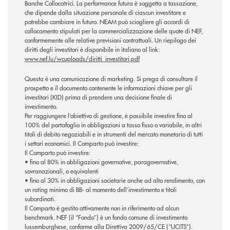
Banche Collocatrici. La performance futura è soggetta a tassazione,
che dipende dalla situazione personale di ciascun investitore e
potrebbe cambiare in futuro. NEAM può sciogliere gli accordi di
collocamento stipulati per la commercializzazione delle quote di NEF,
conformemente alle relative previsioni contrattuali. Un riepilogo dei
diritti degli investitori è disponibile in italiano al link:
www.nef.lu/wcuploads/diritti_investitori.pdf
Questa è una comunicazione di marketing. Si prega di consultare il
prospetto e il documento contenente le informazioni chiave per gli
investitori (KID) prima di prendere una decisione finale di
investimento.
Per raggiungere l’obiettivo di gestione, è possibile investire fino al
100% del portafoglio in obbligazioni a tasso fisso o variabile, in altri
titoli di debito negoziabili e in strumenti del mercato monetario di tutti
i settori economici. Il Comparto può investire:
Il Comparto può investire:
• fino al 80% in obbligazioni governative, paragovernative,
sovranazionali, o equivalenti
• fino al 30% in obbligazioni societarie anche ad alto rendimento, con
un rating minimo di BB- al momento dell’investimento e titoli
subordinati.
Il Comparto è gestito attivamente non in riferimento ad alcun
benchmark. NEF (il “Fondo”) è un fondo comune di investimento
lussemburghese, conforme alla Direttiva 2009/65/CE (“UCITS”).