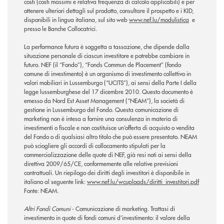
costi (costi massimi e relativa frequenza di calcolo applicabili) e per
ottenere ulteriori dettagli sul prodotto, consultare il prospetto e i KID,
disponibili in lingua italiana, sul sito web
www.nef.lu/modulistica
e
presso le Banche Collocatrici.
La performance futura è soggetta a tassazione, che dipende dalla
situazione personale di ciascun investitore e potrebbe cambiare in
futuro. NEF (il “Fondo”), “Fonds Commun de Placement” (fondo
comune di investimento) è un organismo di investimento collettivo in
valori mobiliari in Lussemburgo (“UCITS”), ai sensi della Parte I della
legge lussemburghese del 17 dicembre 2010. Questo documento è
emesso da Nord Est Asset Management (“NEAM”), la società di
gestione in Lussemburgo del Fondo. Questa comunicazione di
marketing non è intesa a fornire una consulenza in materia di
investimenti o fiscale e non costituisce un’offerta di acquisto o vendita
del Fondo o di qualsiasi altro titolo che può essere presentato. NEAM
può sciogliere gli accordi di collocamento stipulati per la
commercializzazione delle quote di NEF, già resi noti ai sensi della
direttiva 2009/65/CE, conformemente alle relative previsioni
contrattuali. Un riepilogo dei diritti degli investitori è disponibile in
italiano al seguente link:
www.nef.lu/wcuploads/diritti_investitori.pdf
Fonte: NEAM.
Altri Fondi Comuni
- Comunicazione di marketing. Trattasi di
investimento in quote di fondi comuni d’investimento: il valore della