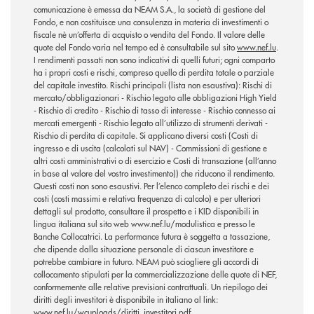
comunicazione è emessa da NEAM S.A., la società di gestione del
Fondo, e non costituisce una consulenza in materia di investimenti o
fiscale nè un’offerta di acquisto o vendita del Fondo. Il valore delle
quote del Fondo varia nel tempo ed è consultabile sul sito
www.nef.lu
.
I rendimenti passati non sono indicativi di quelli futuri; ogni comparto
ha i propri costi e rischi, compreso quello di perdita totale o parziale
del capitale investito. Rischi principali (lista non esaustiva): Rischi di
mercato/obbligazionari - Rischio legato alle obbligazioni High Yield
- Rischio di credito - Rischio di tasso di interesse - Rischio connesso ai
mercati emergenti - Rischio legato all’utilizzo di strumenti derivati -
Rischio di perdita di capitale. Si applicano diversi costi (Costi di
ingresso e di uscita (calcolati sul NAV) - Commissioni di gestione e
altri costi amministrativi o di esercizio e Costi di transazione (all’anno
in base al valore del vostro investimento)) che riducono il rendimento.
Questi costi non sono esaustivi. Per l’elenco completo dei rischi e dei
costi (costi massimi e relativa frequenza di calcolo) e per ulteriori
dettagli sul prodotto, consultare il prospetto e i KID disponibili in
lingua italiana sul sito web www.nef.lu/modulistica e presso le
Banche Collocatrici. La performance futura è soggetta a tassazione,
che dipende dalla situazione personale di ciascun investitore e
potrebbe cambiare in futuro. NEAM può sciogliere gli accordi di
collocamento stipulati per la commercializzazione delle quote di NEF,
conformemente alle relative previsioni contrattuali. Un riepilogo dei
diritti degli investitori è disponibile in italiano al link:
www.nef.lu/wcuploads/diritti_investitori.pdf