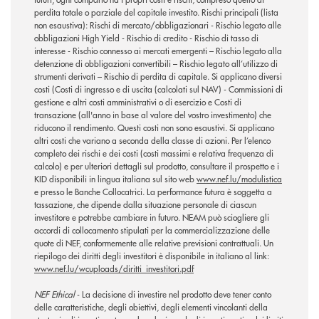
perdita totale o parziale del capitale investito. Rischi principali (lista
non esaustiva): Rischi di mercato/obbligazionari - Rischio legato alle
obbligazioni High Yield - Rischio di credito - Rischio di tasso di
interesse - Rischio connesso ai mercati emergenti – Rischio legato alla
detenzione di obbligazioni convertibili – Rischio legato all’utilizzo di
strumenti derivati – Rischio di perdita di capitale. Si applicano diversi
costi (Costi di ingresso e di uscita (calcolati sul NAV) - Commissioni di
gestione e altri costi amministrativi o di esercizio e Costi di
transazione (all'anno in base al valore del vostro investimento) che
riducono il rendimento. Questi costi non sono esaustivi. Si applicano
altri costi che variano a seconda della classe di azioni. Per l’elenco
completo dei rischi e dei costi (costi massimi e relativa frequenza di
calcolo) e per ulteriori dettagli sul prodotto, consultare il prospetto e i
KID disponibili in lingua italiana sul sito web
www.nef.lu/modulistica
e presso le Banche Collocatrici. La performance futura è soggetta a
tassazione, che dipende dalla situazione personale di ciascun
investitore e potrebbe cambiare in futuro. NEAM può sciogliere gli
accordi di collocamento stipulati per la commercializzazione delle
quote di NEF, conformemente alle relative previsioni contrattuali. Un
riepilogo dei diritti degli investitori è disponibile in italiano al link:
www.nef.lu/wcuploads/diritti_investitori.pdf
NEF Ethical
- La decisione di investire nel prodotto deve tener conto
delle caratteristiche, degli obiettivi, degli elementi vincolanti della