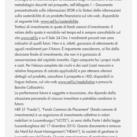
metodologici descritti nel prospetto, nell’Allegato 1 – Documento
precontrattuale sulle informazioni SFDR e la Sintesi delle informazioni
sulla sostenibilità di un prodotto finanziario sul sito web, disponibile
al seguente link:
www.nef.lu/sostenibilita
.
Trattasi di investimento in quote di fondi comuni d’investimento. Il
valore della quota è variabile nel tempo ed è sempre consultabile sul
sito
www.nef.lu
e su Il Sole 24 Ore. I rendimenti passati non sono
indicativi di quelli futuri. Non vi è, infatti, garanzia di ottenimento di
uguali rendimenti per il futuro. È importante considerare, ai fini della
decisione finale di investimento, che non vi è garanzia di
conservazione del capitale investito. Ogni comparto ha i propri rischi
e costi. Per l’elenco completo dei rischi e dei costi (costi massimi e
relativa frequenza di calcolo applicabili) e per ottenere ulteriori
dettagli sul prodotto, consultare il prospetto e i KID, disponibili in
lingua italiana, sul sito web
www.nef.lu/modulistica
e presso le
Banche Collocatrici.
La performance futura è soggetta a tassazione, che dipende dalla
situazione personale di ciascun investitore e potrebbe cambiare in
futuro.
NEF (il “Fondo”), “Fonds Commun de Placement” (fondo comune di
investimento) è un organismo di investimento collettivo in valori
mobiliari in Lussemburgo (“UCITS”), ai sensi della Parte I della legge
lussemburghese del 17 dicembre 2010. Questo documento è emesso
da Nord Est Asset Management (“NEAM”), la società di gestione in
Lussemburgo del Fondo. Questa comunicazione di marketing non è