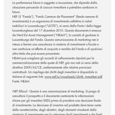
La performance futura è soggetta a tassazione, che dipende dalla
situazione personale di ciascun investitore e potrebbe cambiare in
futuro.
NEF (il “Fondo”), “Fonds Commun de Placement” (fondo comune di
investimento) è un organismo di investimento collettivo in valori
mobiliari in Lussemburgo (“UCITS”), ai sensi della Parte I della legge
lussemburghese del 17 dicembre 2010. Questo documento è emesso
da Nord Est Asset Management (“NEAM”), la società di gestione in
Lussemburgo del Fondo. Questa comunicazione di marketing non è
intesa a fornire una consulenza in materia di investimenti o fiscale e
non costituisce un’offerta di acquisto o vendita del Fondo o di qualsiasi
altro titolo che può essere presentato.
NEAM può sciogliere gli accordi di collocamento stipulati per la
commercializzazione delle quote di NEF, già resi noti ai sensi della
direttiva 2009/65/CE, conformemente alle relative previsioni
contrattuali. Un riepilogo dei diritti degli investitori è disponibile in
italiano al seguente link:
www.nef.lu/wcuploads/diritti_investitori.pdf
Fonte: NEAM.
NEF Ethical
- Questa è una comunicazione di marketing. Si prega di
consultare il prospetto e il documento contenente le informazioni
chiave per gli investitori (KID) prima di prendere una decisione finale
di investimento. La decisione di investire nel prodotto deve tener conto
delle caratteristiche, degli obiettivi, degli elementi vincolanti della
strategia di investimento per la selezione degli investimenti e dei limiti