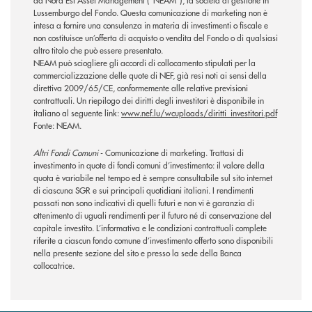
da Nord Est Asset Management (“NEAM”), la società di gestione in
Lussemburgo del Fondo. Questa comunicazione di marketing non è
intesa a fornire una consulenza in materia di investimenti o fiscale e
non costituisce un’offerta di acquisto o vendita del Fondo o di qualsiasi
altro titolo che può essere presentato.
NEAM può sciogliere gli accordi di collocamento stipulati per la
commercializzazione delle quote di NEF, già resi noti ai sensi della
direttiva 2009/65/CE, conformemente alle relative previsioni
contrattuali. Un riepilogo dei diritti degli investitori è disponibile in
italiano al seguente link:
www.nef.lu/wcuploads/diritti_investitori.pdf
Fonte: NEAM.
Altri Fondi Comuni
- Comunicazione di marketing. Trattasi di
investimento in quote di fondi comuni d’investimento: il valore della
quota è variabile nel tempo ed è sempre consultabile sul sito internet
di ciascuna SGR e sui principali quotidiani italiani. I rendimenti
passati non sono indicativi di quelli futuri e non vi è garanzia di
ottenimento di uguali rendimenti per il futuro né di conservazione del
capitale investito. L’informativa e le condizioni contrattuali complete
riferite a ciascun fondo comune d’investimento offerto sono disponibili
nella presente sezione del sito e presso la sede della Banca
collocatrice.