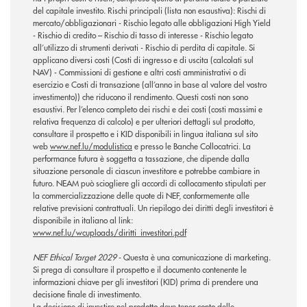
del capitale investito. Rischi principali (lista non esaustiva): Rischi di
mercato/obbligazionari - Rischio legato alle obbligazioni High Yield
- Rischio di credito – Rischio di tasso di interesse - Rischio legato
all’utilizzo di strumenti derivati - Rischio di perdita di capitale. Si
applicano diversi costi (Costi di ingresso e di uscita (calcolati sul
NAV) - Commissioni di gestione e altri costi amministrativi o di
esercizio e Costi di transazione (all’anno in base al valore del vostro
investimento)) che riducono il rendimento. Questi costi non sono
esaustivi. Per l’elenco completo dei rischi e dei costi (costi massimi e
relativa frequenza di calcolo) e per ulteriori dettagli sul prodotto,
consultare il prospetto e i KID disponibili in lingua italiana sul sito
web
www.nef.lu/modulistica
e presso le Banche Collocatrici. La
performance futura è soggetta a tassazione, che dipende dalla
situazione personale di ciascun investitore e potrebbe cambiare in
futuro. NEAM può sciogliere gli accordi di collocamento stipulati per
la commercializzazione delle quote di NEF, conformemente alle
relative previsioni contrattuali. Un riepilogo dei diritti degli investitori è
disponibile in italiano al link:
www.nef.lu/wcuploads/diritti_investitori.pdf
NEF Ethical Target 2029
- Questa è una comunicazione di marketing.
Si prega di consultare il prospetto e il documento contenente le
informazioni chiave per gli investitori (KID) prima di prendere una
decisione finale di investimento.
La decisione di investire nel prodotto deve tener conto delle