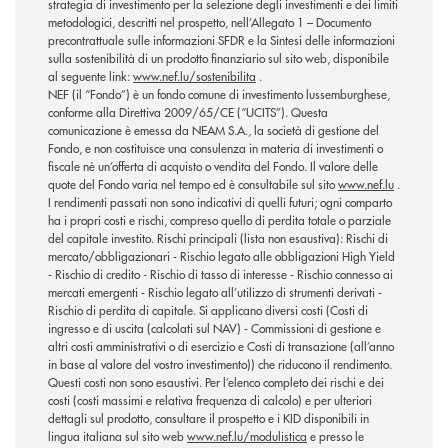
strategia di investimento per la selezione degli investimenti e dei limiti
metodologici, descritti nel prospetto, nell’Allegato 1 – Documento
precontrattuale sulle informazioni SFDR e la Sintesi delle informazioni
sulla sostenibilità di un prodotto finanziario sul sito web, disponibile
al seguente link:
www.nef.lu/sostenibilita
.
NEF (il “Fondo”) è un fondo comune di investimento lussemburghese,
conforme alla Direttiva 2009/65/CE (“UCITS”). Questa
comunicazione è emessa da NEAM S.A., la società di gestione del
Fondo, e non costituisce una consulenza in materia di investimenti o
fiscale nè un’offerta di acquisto o vendita del Fondo. Il valore delle
quote del Fondo varia nel tempo ed è consultabile sul sito
www.nef.lu
.
I rendimenti passati non sono indicativi di quelli futuri; ogni comparto
ha i propri costi e rischi, compreso quello di perdita totale o parziale
del capitale investito. Rischi principali (lista non esaustiva): Rischi di
mercato/obbligazionari - Rischio legato alle obbligazioni High Yield
- Rischio di credito - Rischio di tasso di interesse - Rischio connesso ai
mercati emergenti - Rischio legato all’utilizzo di strumenti derivati -
Rischio di perdita di capitale. Si applicano diversi costi (Costi di
ingresso e di uscita (calcolati sul NAV) - Commissioni di gestione e
altri costi amministrativi o di esercizio e Costi di transazione (all’anno
in base al valore del vostro investimento)) che riducono il rendimento.
Questi costi non sono esaustivi. Per l’elenco completo dei rischi e dei
costi (costi massimi e relativa frequenza di calcolo) e per ulteriori
dettagli sul prodotto, consultare il prospetto e i KID disponibili in
lingua italiana sul sito web
www.nef.lu/modulistica
e presso le