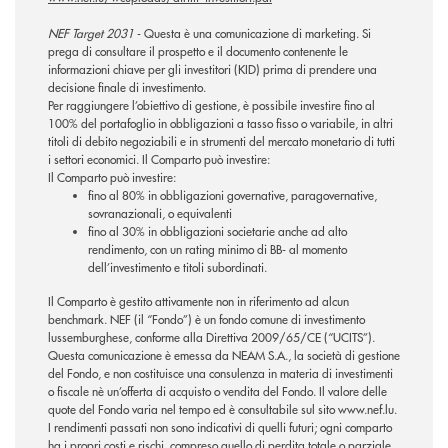
NEF Target 2031
- Questa è una comunicazione di marketing. Si
prega di consultare il prospetto e il documento contenente le
informazioni chiave per gli investitori (KID) prima di prendere una
decisione finale di investimento.
Per raggiungere l’obiettivo di gestione, è possibile investire fino al
100% del portafoglio in obbligazioni a tasso fisso o variabile, in altri
titoli di debito negoziabili e in strumenti del mercato monetario di tutti
i settori economici. Il Comparto può investire:
Il Comparto può investire:
fino al 80% in obbligazioni governative, paragovernative,
sovranazionali, o equivalenti
fino al 30% in obbligazioni societarie anche ad alto
rendimento, con un rating minimo di BB- al momento
dell’investimento e titoli subordinati.
Il Comparto è gestito attivamente non in riferimento ad alcun
benchmark. NEF (il “Fondo”) è un fondo comune di investimento
lussemburghese, conforme alla Direttiva 2009/65/CE (“UCITS”).
Questa comunicazione è emessa da NEAM S.A., la società di gestione
del Fondo, e non costituisce una consulenza in materia di investimenti
o fiscale nè un’offerta di acquisto o vendita del Fondo. Il valore delle
quote del Fondo varia nel tempo ed è consultabile sul sito www.nef.lu.
I rendimenti passati non sono indicativi di quelli futuri; ogni comparto
ha i propri costi e rischi, compreso quello di perdita totale o parziale