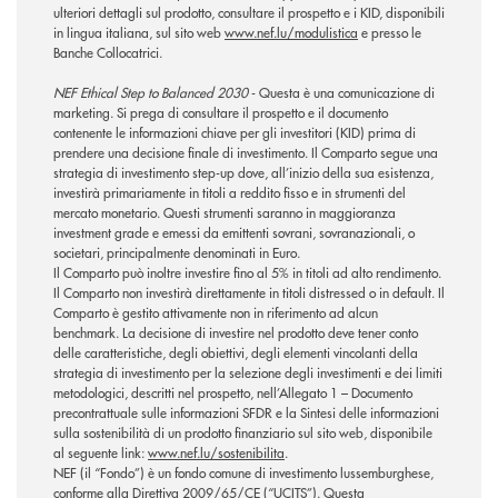
ulteriori dettagli sul prodotto, consultare il prospetto e i KID, disponibili
in lingua italiana, sul sito web
www.nef.lu/modulistica
e presso le
Banche Collocatrici.
NEF Ethical Step to Balanced 2030
- Questa è una comunicazione di
marketing. Si prega di consultare il prospetto e il documento
contenente le informazioni chiave per gli investitori (KID) prima di
prendere una decisione finale di investimento. Il Comparto segue una
strategia di investimento step-up dove, all’inizio della sua esistenza,
investirà primariamente in titoli a reddito fisso e in strumenti del
mercato monetario. Questi strumenti saranno in maggioranza
investment grade e emessi da emittenti sovrani, sovranazionali, o
societari, principalmente denominati in Euro.
Il Comparto può inoltre investire fino al 5% in titoli ad alto rendimento.
Il Comparto non investirà direttamente in titoli distressed o in default. Il
Comparto è gestito attivamente non in riferimento ad alcun
benchmark. La decisione di investire nel prodotto deve tener conto
delle caratteristiche, degli obiettivi, degli elementi vincolanti della
strategia di investimento per la selezione degli investimenti e dei limiti
metodologici, descritti nel prospetto, nell’Allegato 1 – Documento
precontrattuale sulle informazioni SFDR e la Sintesi delle informazioni
sulla sostenibilità di un prodotto finanziario sul sito web, disponibile
al seguente link:
www.nef.lu/sostenibilita
.
NEF (il “Fondo”) è un fondo comune di investimento lussemburghese,
conforme alla Direttiva 2009/65/CE (“UCITS”). Questa