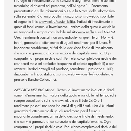
strategia di investimento per la selezione degli investimenti e dei limiti
metodologici descritti nel prospetto, nell’Allegato 1 – Documento
precontrattuale sulle informazioni SFDR e la Sintesi delle informazioni
sulla sostenibilità di un prodotto finanziario sul sito web, disponibile
al seguente link:
www.nef.lu/sostenibilita
. Trattasi di investimento in
quote di fondi comuni d’investimento. Il valore della quota è variabile
nel tempo ed è sempre consultabile sul sito
www.nef.lu
e su Il Sole 24
Ore. I rendimenti passati non sono indicativi di quelli futuri. Non vi è,
infatti, garanzia di ottenimento di uguali rendimenti per il futuro. È
importante considerare, ai fini della decisione finale di investimento,
che non vi è garanzia di conservazione del capitale investito. Ogni
comparto ha i propri rischi e costi. Per l’elenco completo dei rischi e dei
costi (costi massimi e relativa frequenza di calcolo applicabili) e per
ottenere ulteriori dettagli sul prodotto, consultare il prospetto e i KID,
disponibili in lingua italiana, sul sito web
www.nef.lu/modulistica
e
presso le Banche Collocatrici.
NEF PAC e NEF PAC Minori
- Trattasi di investimento in quote di fondi
comuni d’investimento. Il valore della quota è variabile nel tempo ed è
sempre consultabile sul sito
www.nef.lu
e su Il Sole 24 Ore. I
rendimenti passati non sono indicativi di quelli futuri. Non vi è, infatti,
garanzia di ottenimento di uguali rendimenti per il futuro. È
importante considerare, ai fini della decisione finale di investimento,
che non vi è garanzia di conservazione del capitale investito. Ogni
comparto ha i propri rischi e costi. Per l’elenco completo dei rischi e dei