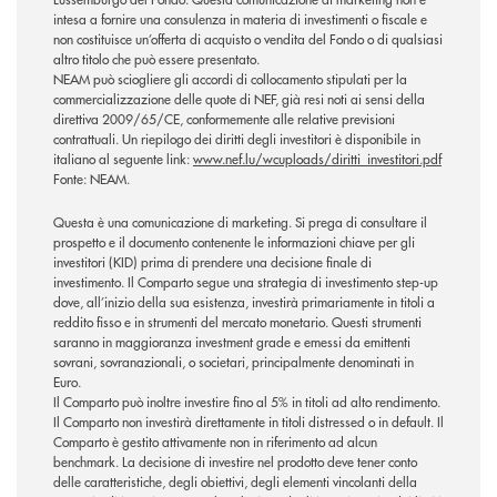
intesa a fornire una consulenza in materia di investimenti o fiscale e
non costituisce un’offerta di acquisto o vendita del Fondo o di qualsiasi
altro titolo che può essere presentato.
NEAM può sciogliere gli accordi di collocamento stipulati per la
commercializzazione delle quote di NEF, già resi noti ai sensi della
direttiva 2009/65/CE, conformemente alle relative previsioni
contrattuali. Un riepilogo dei diritti degli investitori è disponibile in
italiano al seguente link:
www.nef.lu/wcuploads/diritti_investitori.pdf
Fonte: NEAM.
Questa è una comunicazione di marketing. Si prega di consultare il
prospetto e il documento contenente le informazioni chiave per gli
investitori (KID) prima di prendere una decisione finale di
investimento. Il Comparto segue una strategia di investimento step-up
dove, all’inizio della sua esistenza, investirà primariamente in titoli a
reddito fisso e in strumenti del mercato monetario. Questi strumenti
saranno in maggioranza investment grade e emessi da emittenti
sovrani, sovranazionali, o societari, principalmente denominati in
Euro.
Il Comparto può inoltre investire fino al 5% in titoli ad alto rendimento.
Il Comparto non investirà direttamente in titoli distressed o in default. Il
Comparto è gestito attivamente non in riferimento ad alcun
benchmark. La decisione di investire nel prodotto deve tener conto
delle caratteristiche, degli obiettivi, degli elementi vincolanti della