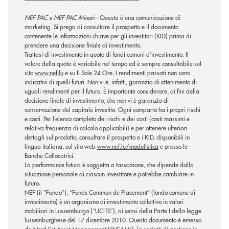
NEF PAC e NEF PAC Minori
-
Questa è una comunicazione di
marketing. Si prega di consultare il prospetto e il documento
contenente le informazioni chiave per gli investitori (KID) prima di
prendere una decisione finale di investimento.
Trattasi di investimento in quote di fondi comuni d’investimento. Il
valore della quota è variabile nel tempo ed è sempre consultabile sul
sito
www.nef.lu
e su Il Sole 24 Ore. I rendimenti passati non sono
indicativi di quelli futuri. Non vi è, infatti, garanzia di ottenimento di
uguali rendimenti per il futuro. È importante considerare, ai fini della
decisione finale di investimento, che non vi è garanzia di
conservazione del capitale investito. Ogni comparto ha i propri rischi
e costi. Per l’elenco completo dei rischi e dei costi (costi massimi e
relativa frequenza di calcolo applicabili) e per ottenere ulteriori
dettagli sul prodotto, consultare il prospetto e i KID, disponibili in
lingua italiana, sul sito web
www.nef.lu/modulistica
e presso le
Banche Collocatrici.
La performance futura è soggetta a tassazione, che dipende dalla
situazione personale di ciascun investitore e potrebbe cambiare in
futuro.
NEF (il “Fondo”), “Fonds Commun de Placement” (fondo comune di
investimento) è un organismo di investimento collettivo in valori
mobiliari in Lussemburgo (“UCITS”), ai sensi della Parte I della legge
lussemburghese del 17 dicembre 2010. Questo documento è emesso