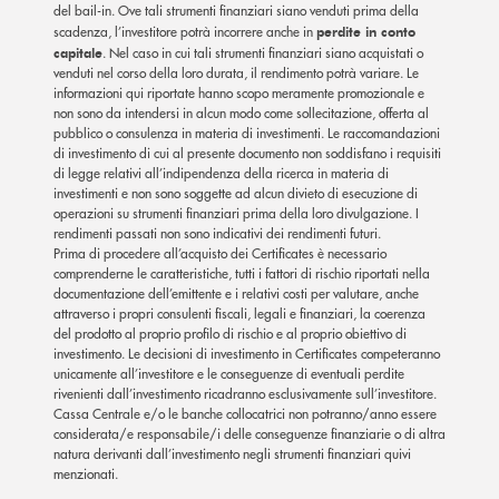
del bail-in. Ove tali strumenti finanziari siano venduti prima della
scadenza, l’investitore potrà incorrere anche in
perdite in conto
capitale
. Nel caso in cui tali strumenti finanziari siano acquistati o
venduti nel corso della loro durata, il rendimento potrà variare. Le
informazioni qui riportate hanno scopo meramente promozionale e
non sono da intendersi in alcun modo come sollecitazione, offerta al
pubblico o consulenza in materia di investimenti. Le raccomandazioni
di investimento di cui al presente documento non soddisfano i requisiti
di legge relativi all’indipendenza della ricerca in materia di
investimenti e non sono soggette ad alcun divieto di esecuzione di
operazioni su strumenti finanziari prima della loro divulgazione. I
rendimenti passati non sono indicativi dei rendimenti futuri.
Prima di procedere all’acquisto dei Certificates è necessario
comprenderne le caratteristiche, tutti i fattori di rischio riportati nella
documentazione dell’emittente e i relativi costi per valutare, anche
attraverso i propri consulenti fiscali, legali e finanziari, la coerenza
del prodotto al proprio profilo di rischio e al proprio obiettivo di
investimento. Le decisioni di investimento in Certificates competeranno
unicamente all’investitore e le conseguenze di eventuali perdite
rivenienti dall’investimento ricadranno esclusivamente sull’investitore.
Cassa Centrale e/o le banche collocatrici non potranno/anno essere
considerata/e responsabile/i delle conseguenze finanziarie o di altra
natura derivanti dall’investimento negli strumenti finanziari quivi
menzionati.