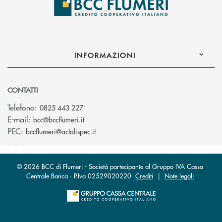
INFORMAZIONI
CONTATTI
Telefono:
0825 443 227
(si apre l’app di posta elettronica)
E-mail:
bcc@bccflumeri.it
(si apre l’app di posta elettronica)
PEC:
bccflumeri@actalispec.it
© 2026 BCC di Flumeri - Società partecipante al Gruppo IVA Cassa
Centrale Banca · P.Iva 02529020220
Crediti
|
Note legali