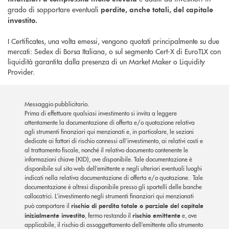
grado di sopportare eventuali
perdite, anche totali, del capitale
investito.
I Certificates, una volta emessi, vengono quotati principalmente su due
mercati: Sedex di Borsa Italiana, o sul segmento Cert-X di EuroTLX con
liquidità garantita dalla presenza di un Market Maker o Liquidity
Provider.
Messaggio pubblicitario.
Prima di effettuare qualsiasi investimento si invita a leggere
attentamente la documentazione di offerta e/o quotazione relativa
agli strumenti finanziari qui menzionati e, in particolare, le sezioni
dedicate ai fattori di rischio connessi all’investimento, ai relativi costi e
al trattamento fiscale, nonché il relativo documento contenente le
informazioni chiave (KID), ove disponibile. Tale documentazione è
disponibile sul sito web dell’emittente e negli ulteriori eventuali luoghi
indicati nella relativa documentazione di offerta e/o quotazione. Tale
documentazione è altresì disponibile presso gli sportelli delle banche
collocatrici. L’investimento negli strumenti finanziari qui menzionati
può comportare il
rischio di perdita totale o parziale del capitale
inizialmente investito
, fermo restando il
rischio emittente
e, ove
applicabile, il rischio di assoggettamento dell’emittente allo strumento