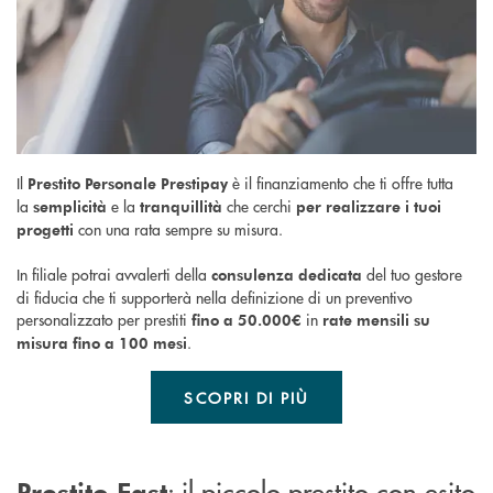
Il
è il finanziamento che ti offre tutta
Prestito Personale Prestipay
la
e la
che cerchi
semplicità
tranquillità
per realizzare i tuoi
con una rata sempre su misura.
progetti
In filiale potrai avvalerti della
del tuo gestore
consulenza dedicata
di fiducia che ti supporterà nella definizione di un preventivo
personalizzato per prestiti
in
fino a 50.000€
rate mensili su
.
misura fino a 100 mesi
SCOPRI DI PIÙ
: il piccolo prestito con esito
Prestito Fast