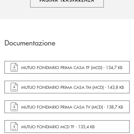
PAGINA TRASPARENZA
Documentazione
apre documento in una nuova finestra
MUTUO FONDIARIO PRIMA CASA TF (MCD) -
134,7 KB
apre documento in una nuova finestra
MUTUO FONDIARIO PRIMA CASA TM (MCD) -
143,8 KB
apre documento in una nuova finestra
MUTUO FONDIARIO PRIMA CASA TV (MCD) -
138,7 KB
apre documento in una nuova finestra
MUTUO FONDIARIO MCD TF -
135,4 KB