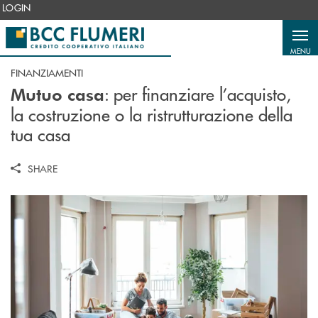
Salta al contenuto principale
LOGIN
MENU
FINANZIAMENTI
: p
er finanziare l’acquisto,
Mutuo casa
la costruzione o la ristrutturazione della
tua casa
SHARE