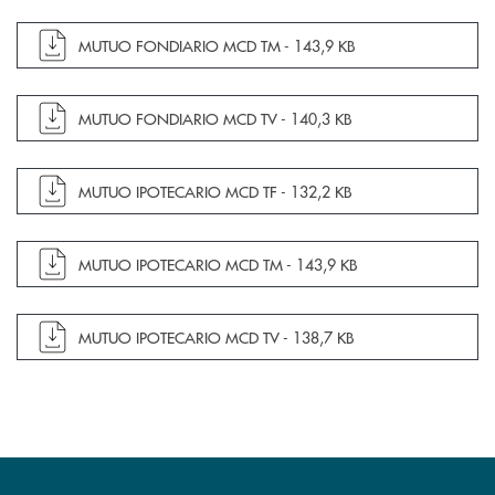
apre documento in una nuova finestra
MUTUO FONDIARIO MCD TM -
143,9 KB
apre documento in una nuova finestra
MUTUO FONDIARIO MCD TV -
140,3 KB
apre documento in una nuova finestra
MUTUO IPOTECARIO MCD TF -
132,2 KB
apre documento in una nuova finestra
MUTUO IPOTECARIO MCD TM -
143,9 KB
apre documento in una nuova finestra
MUTUO IPOTECARIO MCD TV -
138,7 KB