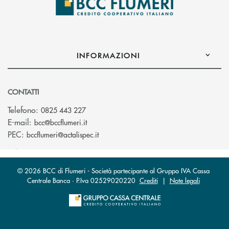
INFORMAZIONI
CONTATTI
Telefono:
0825 443 227
(si apre l’app di posta elettronica)
E-mail:
bcc@bccflumeri.it
(si apre l’app di posta elettronica)
PEC:
bccflumeri@actalispec.it
© 2026 BCC di Flumeri - Società partecipante al Gruppo IVA Cassa
Centrale Banca · P.Iva 02529020220
Crediti
|
Note legali