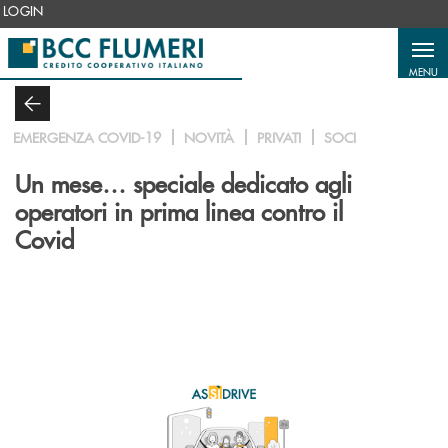
Salta al contenuto principale
LOGIN
MENU
EMERGENZA COVID-19
NOVITÀ
PRIVATI
SOCI
Un mese… speciale dedicato agli
operatori in prima linea contro il
Covid