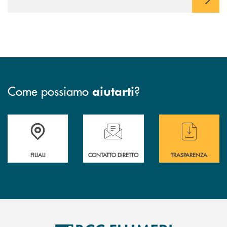
Come possiamo
?
aiutarti
Trova la filiale più vicina a te
Hai bisogno di assistenza immediata ?
Hai bisogno di alcun
FILIALI
CONTATTO DIRETTO
TRASPARENZA