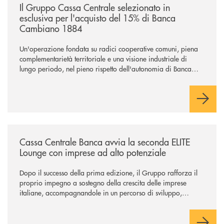
Il Gruppo Cassa Centrale selezionato in
esclusiva per l'acquisto del 15% di Banca
Cambiano 1884
Un'operazione fondata su radici cooperative comuni, piena
complementarietà territoriale e una visione industriale di
lungo periodo, nel pieno rispetto dell'autonomia di Banca
Cambiano. Nei prossimi giorni verrà avviato il periodo di
negoziazione esclusiva per la finalizzazione dell’operazione.
/news/cassa-centrale-banca-avvia-la-seconda-elite-lounge-con-imprese-
Cassa Centrale Banca avvia la seconda ELITE
Lounge con imprese ad alto potenziale
Dopo il successo della prima edizione, il Gruppo rafforza il
proprio impegno a sostegno della crescita delle imprese
italiane, accompagnandole in un percorso di sviluppo,
innovazione e accesso ai mercati dei capitali.