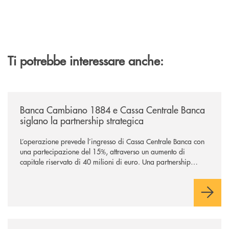
Ti potrebbe interessare anche:
/news/banca-cambiano-1884-e-cassa-centrale-banca-siglano-la-partner
Banca Cambiano 1884 e Cassa Centrale Banca
siglano la partnership strategica
L’operazione prevede l’ingresso di Cassa Centrale Banca con
una partecipazione del 15%, attraverso un aumento di
capitale riservato di 40 milioni di euro. Una partnership
industriale strategica, fondata sulla condivisione di valori
comuni e sulla prossimità ai territori, per ampliare l’offerta e
sostenere nuove opportunità di crescita e sviluppo.
/news/il-gruppo-cassa-centrale-selezionato-in-esclusiva-per-lacquisto