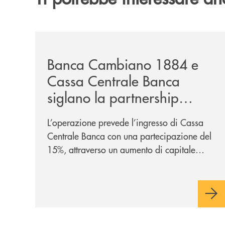
/news/banca-cambiano-1884-e-cassa-centrale-ban
Banca Cambiano 1884 e
Cassa Centrale Banca
siglano la partnership
strategica
L’operazione prevede l’ingresso di Cassa
Centrale Banca con una partecipazione del
15%, attraverso un aumento di capitale
riservato di 40 milioni di euro. Una
partnership industriale strategica, fondata
sulla condivisione di valori comuni e sulla
prossimità ai territori, per ampliare l’offerta
e sostenere nuove opportunità di crescita e