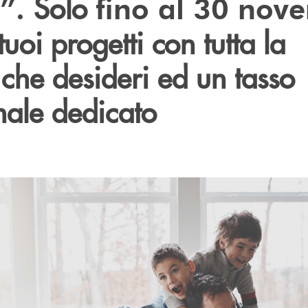
Solo
y”.
fino al 30 nov
tuoi progetti con tutta la
à che desideri ed un tasso
ale dedicato