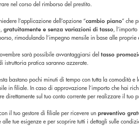
are nel corso del rimborso del prestito.
chiedere l’applicazione dell’opzione “
” che p
cambio piano
e,
, l’importo
gratuitamente e senza variazioni di tasso
borso, rimodulando l’impegno mensile in base alle proprie 
e novembre sarà possibile avvantaggiarsi del
tasso promozi
 di istruttoria pratica saranno azzerate.
iesta bastano pochi minuti di tempo con tutta la comodità e l
le in filiale. In caso di approvazione l’importo che hai rich
e direttamente sul tuo conto corrente per realizzare il tuo p
n il tuo gestore di filiale per ricevere un
preventivo grat
alle tue esigenze e per scoprire tutti i dettagli sulle condizi