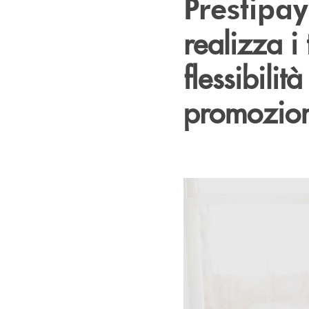
Prestipa
realizza i 
flessibilit
promozion