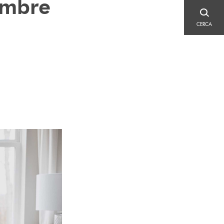
embre
CERCA
CERCA