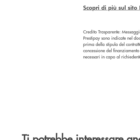
Scopri di più sul sit
Credito Trasparente: Messaggio
Prestipay sono indicate nel do
prima della stipula del contratt
concessione del finanziamento 
necessari in capo al richieden
Ti potrebbe interessare an