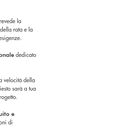
revede la
 della rata e la
esigenze.
dedicato
onale
a velocità della
iesto sarà a tua
rogetto.
uito e
oni di