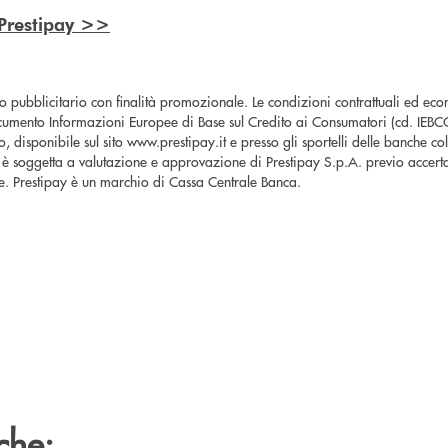
o Prestipay >>
 pubblicitario con finalità promozionale. Le condizioni contrattuali ed eco
cumento Informazioni Europee di Base sul Credito ai Consumatori (cd. IEBCC),
o, disponibile sul sito www.prestipay.it e presso gli sportelli delle banche col
è soggetta a valutazione e approvazione di Prestipay S.p.A. previo accerta
te. Prestipay è un marchio di Cassa Centrale Banca.
che: