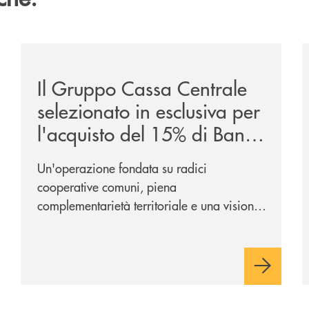
ca-siglano-la-partnership-strategica/
/news/il-gruppo-cassa-centrale-selezionato-in-esclus
/
Il Gruppo Cassa Centrale
selezionato in esclusiva per
l'acquisto del 15% di Banca
Cambiano 1884
Un'operazione fondata su radici
cooperative comuni, piena
complementarietà territoriale e una visione
industriale di lungo periodo, nel pieno
rispetto dell'autonomia di Banca
Cambiano. Nei prossimi giorni verrà
avviato il periodo di negoziazione
esclusiva per la finalizzazione