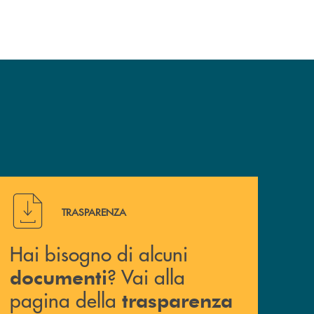
Hai bisogno di alcuni documenti ? Vai alla pagina della 
TRASPARENZA
Hai bisogno di alcuni
? Vai alla
documenti
pagina della
trasparenza