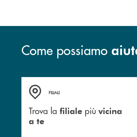
sviluppo.
Come possiamo
aiut
Trova la filiale più vicina a te
FILIALI
Trova la
più
filiale
vicina
a te