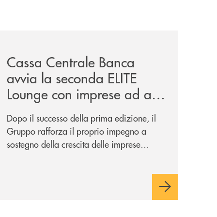
iva-per-lacquisto-del-15-di-banca-cambiano-1884/
news/cassa-centrale-banca-avvia-la-seconda-elite-lounge-
Cassa Centrale Banca
avvia la seconda ELITE
Lounge con imprese ad alto
potenziale
Dopo il successo della prima edizione, il
Gruppo rafforza il proprio impegno a
sostegno della crescita delle imprese
italiane, accompagnandole in un percorso
di sviluppo, innovazione e accesso ai
mercati dei capitali.