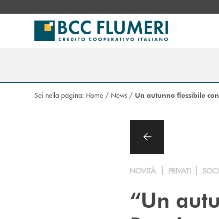
Salta al contenuto principale
Sei nella pagina:
Home
/
News
/
Un autunno flessibile con
NOVITÀ
PRIVATI
SOCI
“Un autu