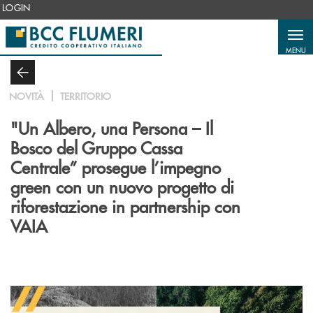
Salta al contenuto principale
LOGIN
MENU
NOVITÀ
TERRITORIO
"Un Albero, una Persona – Il
Bosco del Gruppo Cassa
Centrale” prosegue l’impegno
green con un nuovo progetto di
riforestazione in partnership con
VAIA