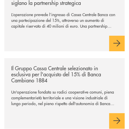
siglano la partnership strategica
L’operazione prevede l’ingresso di Cassa Centrale Banca con
una partecipazione del 15%, attraverso un aumento di
capitale riservato di 40 milioni di euro. Una partnership
industriale strategica, fondata sulla condivisione di valori
comuni e sulla prossimità ai territori, per ampliare l’offerta e
sostenere nuove opportunità di crescita e sviluppo.
/news/il-gruppo-cassa-centrale-selezionato-in-esclusiva-per-lacquisto
Il Gruppo Cassa Centrale selezionato in
esclusiva per l'acquisto del 15% di Banca
Cambiano 1884
Un'operazione fondata su radici cooperative comuni, piena
complementarietà territoriale e una visione industriale di
lungo periodo, nel pieno rispetto dell'autonomia di Banca
Cambiano. Nei prossimi giorni verrà avviato il periodo di
negoziazione esclusiva per la finalizzazione dell’operazione.