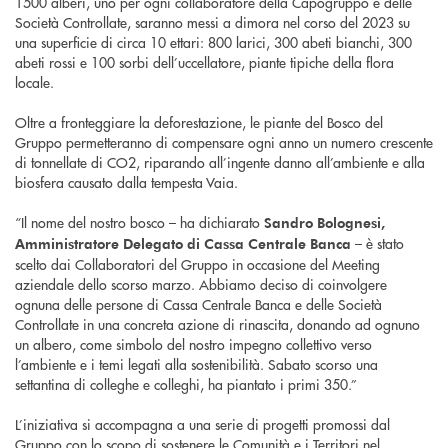
1500 alberi, uno per ogni collaboratore della Capogruppo e delle
Società Controllate, saranno messi a dimora nel corso del 2023 su
una superficie di circa 10 ettari: 800 larici, 300 abeti bianchi, 300
abeti rossi e 100 sorbi dell’uccellatore, piante tipiche della flora
locale.
Oltre a fronteggiare la deforestazione, le piante del Bosco del
Gruppo permetteranno di compensare ogni anno un numero crescente
di tonnellate di CO2, riparando all’ingente danno all’ambiente e alla
biosfera causato dalla tempesta Vaia.
“Il nome del nostro bosco – ha dichiarato
Sandro Bolognesi,
– è stato
Amministratore Delegato di Cassa Centrale Banca
scelto dai Collaboratori del Gruppo in occasione del Meeting
aziendale dello scorso marzo. Abbiamo deciso di coinvolgere
ognuna delle persone di Cassa Centrale Banca e delle Società
Controllate in una concreta azione di rinascita, donando ad ognuno
un albero, come simbolo del nostro impegno collettivo verso
l’ambiente e i temi legati alla sostenibilità. Sabato scorso una
settantina di colleghe e colleghi, ha piantato i primi 350.”
L’iniziativa si accompagna a una serie di progetti promossi dal
Gruppo con lo scopo di sostenere le Comunità e i Territori nel