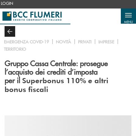
Salta al contenuto principale
LOGIN
MENU
EMERGENZA COVID-19
NOVITÀ
PRIVATI
IMPRESE
TERRITORIO
Gruppo Cassa Centrale: prosegue
l’acquisto dei crediti d’imposta
per il
Superbonus 110% e altri
bonus fiscali