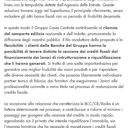
linea con le tempistiche dettate dall’Agenzia delle Entrate. Queste
soluzioni trovano oggi nel Superbonus il principale riferimento, senza
escludere gli altri bonus fiscali con un periodo di fruibilità decennale.
In questo modo il Gruppo Cassa Centrale contribuendo al
rilancio
nazionale e dell’indotto, promuovendo la
del comparto edilizio
diffusione degli incentivi pubblici. Il filo conduttore della proposta è la
:
flessibilità
i clienti delle Banche del Gruppo hanno la
possibilità di tenere distinta la cessione dei crediti fiscali dal
finanziamento dei lavori di ristrutturazione e riqualificazione
Si tratta di una scelta importantissima per
che li hanno generati.
garantire una miglior fruibilità dei nuovi prodotti e per rispondere
alle diverse necessità dei clienti, che possono liberamente individuare
partner tecnici di fiducia, dai fornitori che eseguiranno i lavori alle
professionalità coinvolte a vario titolo nel processo di maturazione del
credito fiscale.
La vocazione alla relazione che caratterizza le BCC/CR/Raika è un
fattore determinante nel processo, e contribuisce a ridurre al minimo i
passaggi per giungere alla cessione del credito in modo rapido,
agevolando sia il privato che intende riqualificare l’immobile, sia
l’impresa fornitrice che ha necessita di monetizzare i crediti fiscali