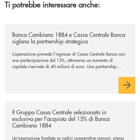
Ti potrebbe interessare anche:
/news/banca-cambiano-1884-e-cassa-centrale-banca-siglano-la-partner
Banca Cambiano 1884 e Cassa Centrale Banca
siglano la partnership strategica
L’operazione prevede l’ingresso di Cassa Centrale Banca con
una partecipazione del 15%, attraverso un aumento di
capitale riservato di 40 milioni di euro. Una partnership
industriale strategica, fondata sulla condivisione di valori
comuni e sulla prossimità ai territori, per ampliare l’offerta e
sostenere nuove opportunità di crescita e sviluppo.
/news/il-gruppo-cassa-centrale-selezionato-in-esclusiva-per-lacquisto
Il Gruppo Cassa Centrale selezionato in
esclusiva per l'acquisto del 15% di Banca
Cambiano 1884
Un'operazione fondata su radici cooperative comuni, piena