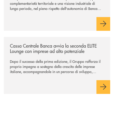
complementarietà territoriale e una visione industriale di
lungo periodo, nel pieno rispetto dell'autonomia di Banca
Cambiano. Nei prossimi giorni verrà avviato il periodo di
negoziazione esclusiva per la finalizzazione dell’operazione.
/news/cassa-centrale-banca-avvia-la-seconda-elite-lounge-con-imprese-
Cassa Centrale Banca avvia la seconda ELITE
Lounge con imprese ad alto potenziale
Dopo il successo della prima edizione, il Gruppo rafforza il
proprio impegno a sostegno della crescita delle imprese
italiane, accompagnandole in un percorso di sviluppo,
innovazione e accesso ai mercati dei capitali.