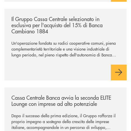
/news/il-gruppo-cassa-centrale-selezionato-in-esclusiva-per-lacquisto
Il Gruppo Cassa Centrale selezionato in
esclusiva per l'acquisto del 15% di Banca
Cambiano 1884
Un'operazione fondata su radici cooperative comuni, piena
complementarietà territoriale e una visione industriale di
lungo periodo, nel pieno rispetto dell'autonomia di Banca
Cambiano. Nei prossimi giorni verrà avviato il periodo di
negoziazione esclusiva per la finalizzazione dell’operazione.
/news/cassa-centrale-banca-avvia-la-seconda-elite-lounge-con-imprese-
Cassa Centrale Banca avvia la seconda ELITE
Lounge con imprese ad alto potenziale
Dopo il successo della prima edizione, il Gruppo rafforza il
proprio impegno a sostegno della crescita delle imprese
italiane, accompagnandole in un percorso di sviluppo,