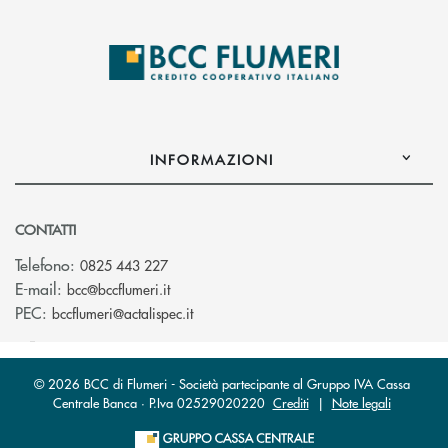
INFORMAZIONI
CONTATTI
Telefono:
0825 443 227
(si apre l’app di posta elettronica)
E-mail:
bcc@bccflumeri.it
(si apre l’app di posta elettronica)
PEC:
bccflumeri@actalispec.it
© 2026 BCC di Flumeri - Società partecipante al Gruppo IVA Cassa
Centrale Banca · P.Iva 02529020220
Crediti
|
Note legali