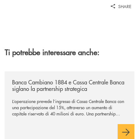
SHARE
Ti potrebbe interessare anche:
/news/banca-cambiano-1884-e-cassa-centrale-banca-siglano-la-partner
Banca Cambiano 1884 e Cassa Centrale Banca
siglano la partnership strategica
L’operazione prevede l’ingresso di Cassa Centrale Banca con
una partecipazione del 15%, attraverso un aumento di
capitale riservato di 40 milioni di euro. Una partnership
industriale strategica, fondata sulla condivisione di valori
comuni e sulla prossimità ai territori, per ampliare l’offerta e
sostenere nuove opportunità di crescita e sviluppo.