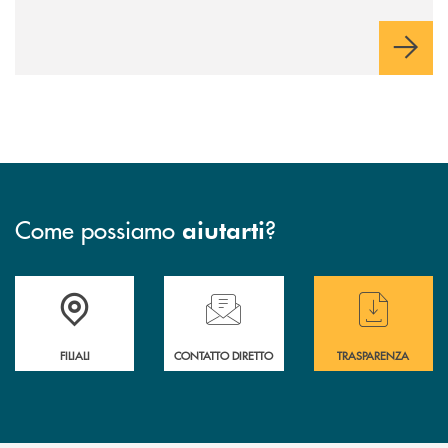
innovazione e accesso ai mercati dei capitali.
Come possiamo
?
aiutarti
Trova la filiale più vicina a te
Hai bisogno di assistenza immediata ?
Hai bisogno di alcun
FILIALI
CONTATTO DIRETTO
TRASPARENZA