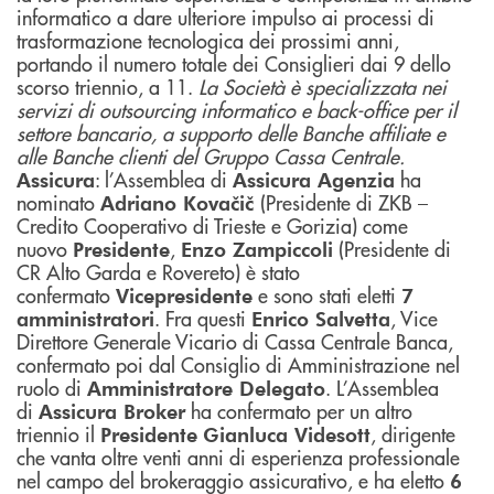
informatico a dare ulteriore impulso ai processi di
trasformazione tecnologica dei prossimi anni,
portando il numero totale dei Consiglieri dai 9 dello
scorso triennio, a 11.
La Società è specializzata nei
servizi di outsourcing informatico e back-office per il
settore bancario,
a supporto delle Banche affiliate e
alle Banche clienti del Gruppo Cassa Centrale.
: l’Assemblea di
ha
Assicura
Assicura Agenzia
nominato
(Presidente di ZKB –
Adriano Kovačič
Credito Cooperativo di Trieste e Gorizia) come
nuovo
,
(Presidente di
Presidente
Enzo Zampiccoli
CR Alto Garda e Rovereto) è stato
confermato
e sono stati eletti
Vicepresidente
7
. Fra questi
, Vice
amministratori
Enrico Salvetta
Direttore Generale Vicario di Cassa Centrale Banca,
confermato poi dal Consiglio di Amministrazione nel
ruolo di
. L’Assemblea
Amministratore Delegato
di
ha confermato per un altro
Assicura Broker
triennio il
, dirigente
Presidente
Gianluca Videsott
che vanta oltre venti anni di esperienza professionale
nel campo del brokeraggio assicurativo, e ha eletto
6