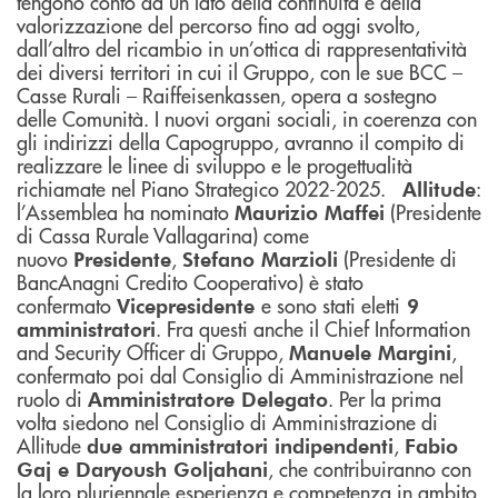
tengono conto da un lato della continuità e della
valorizzazione del percorso fino ad oggi svolto,
dall’altro del ricambio in un’ottica di rappresentatività
dei diversi territori in cui il Gruppo, con le sue BCC –
Casse Rurali – Raiffeisenkassen, opera a sostegno
delle Comunità. I nuovi organi sociali, in coerenza con
gli indirizzi della Capogruppo, avranno il compito di
realizzare le linee di sviluppo e le progettualità
richiamate nel Piano Strategico 2022-2025.
:
Allitude
l’Assemblea ha nominato
(Presidente
Maurizio Maffei
di Cassa Rurale Vallagarina) come
nuovo
,
(Presidente di
Presidente
Stefano Marzioli
BancAnagni Credito Cooperativo) è stato
confermato
e sono stati eletti
Vicepresidente
9
. Fra questi anche il Chief Information
amministratori
and Security Officer di Gruppo,
,
Manuele Margini
confermato poi dal Consiglio di Amministrazione nel
ruolo di
. Per la prima
Amministratore Delegato
volta siedono nel Consiglio di Amministrazione di
Allitude
,
due amministratori indipendenti
Fabio
, che contribuiranno con
Gaj e Daryoush Goljahani
la loro pluriennale esperienza e competenza in ambito