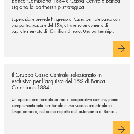
Banca Cambiano 1884 e Cassa Centrale Banca
siglano la partnership strategica
L’operazione prevede l’ingresso di Cassa Centrale Banca con
una partecipazione del 15%, attraverso un aumento di
capitale riservato di 40 milioni di euro. Una partnership
industriale strategica, fondata sulla condivisione di valori
comuni e sulla prossimità ai territori, per ampliare l’offerta e
sostenere nuove opportunità di crescita e sviluppo.
/news/il-gruppo-cassa-centrale-selezionato-in-esclusiva-per-lacquisto
Il Gruppo Cassa Centrale selezionato in
esclusiva per l'acquisto del 15% di Banca
Cambiano 1884
Un'operazione fondata su radici cooperative comuni, piena
complementarietà territoriale e una visione industriale di
lungo periodo, nel pieno rispetto dell'autonomia di Banca
Cambiano. Nei prossimi giorni verrà avviato il periodo di
negoziazione esclusiva per la finalizzazione dell’operazione.