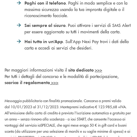
. Paghi in modo semplice e con la
Paghi con il telefono
massima sicurezza usando la tua impronta digitale o il
riconoscimento facciale.
. Puoi attivare i servizi di SMS Alert
Sei sempre al sicuro
per essere aggiornato su tutti i movimenti della carta.
. Sull’App Nexi Pay trovi i dati della
Hai tutto in un'App
carta e accedi ai servizi che desideri.
Per maggiori informazioni visita il
>>>
sito dedicato
Per tutti i dettagli del concorso e le modalità di partecipazione,
>>>
scarica il regolamento
Messaggio pubblicitario con finalità promozionale. Concorso a premi valido
dal 10/01/2023 al 31/12/2023. Montepremi indicativo € 123.985,68 +IVA.
All'emissione della carta di credito è prevista l'iscrizione automatica e gratuita per
un anno – senza rinnovo alla scadenza - a iosi START, che consente l'accesso ai
vantaggi del servizio ioSPECIALE, che ogni mese eroga 50 € in gift card e buoni
sconto (da utilizzare per una selezione di marchi e su soglie minime di spesa) e ai