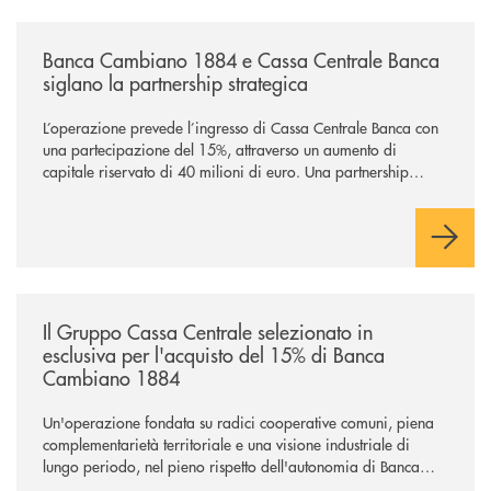
/news/banca-cambiano-1884-e-cassa-centrale-banca-siglano-la-partner
Banca Cambiano 1884 e Cassa Centrale Banca
siglano la partnership strategica
L’operazione prevede l’ingresso di Cassa Centrale Banca con
una partecipazione del 15%, attraverso un aumento di
capitale riservato di 40 milioni di euro. Una partnership
industriale strategica, fondata sulla condivisione di valori
comuni e sulla prossimità ai territori, per ampliare l’offerta e
sostenere nuove opportunità di crescita e sviluppo.
/news/il-gruppo-cassa-centrale-selezionato-in-esclusiva-per-lacquisto
Il Gruppo Cassa Centrale selezionato in
esclusiva per l'acquisto del 15% di Banca
Cambiano 1884
Un'operazione fondata su radici cooperative comuni, piena
complementarietà territoriale e una visione industriale di
lungo periodo, nel pieno rispetto dell'autonomia di Banca
Cambiano. Nei prossimi giorni verrà avviato il periodo di