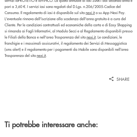
servizi ioPROTETTO e ioVINCO. La quota annuale di iosi START dal secondo anno è
pari a 3,60 €. I servizi iosi sono regolati dal D.Lgs. n.206/2005‑Codice del
Consumo. Il regolamento di iosi è disponibile sul sito
nexi.it
o su App Nexi Pay.
L'eventuale rinnovo dell'iscrizione alla scadenza dell'anno gratuito è a cura del
Cliente. Per le condizioni contrattuali ed economiche della carta e di Easy Shopping
si rimanda ai Fogli Informativi, al Modulo Secci e al Regolamento disponibili presso
le Filiali della Banca e nell'area Trasparenza del sito
nexi.it
. Le condizioni, le
franchigie e i massimali assicurativi, il regolamento dei Servizi di Messaggistica
(sms alert) e il regolamento per i pagamenti da Mobile sono disponibili nell’area
Trasparenza del sito
nexi.it
.
SHARE
Ti potrebbe interessare anche: