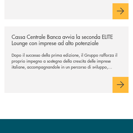
negoziazione esclusiva per la finalizzazione dell’operazione.
/news/cassa-centrale-banca-avvia-la-seconda-elite-lounge-con-imprese-
Cassa Centrale Banca avvia la seconda ELITE
Lounge con imprese ad alto potenziale
Dopo il successo della prima edizione, il Gruppo rafforza il
proprio impegno a sostegno della crescita delle imprese
italiane, accompagnandole in un percorso di sviluppo,
innovazione e accesso ai mercati dei capitali.