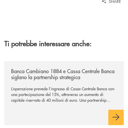
SHARE
Ti potrebbe interessare anche:
/news/banca-cambiano-1884-e-cassa-centrale-banca-siglano-la-partner
Banca Cambiano 1884 e Cassa Centrale Banca
siglano la partnership strategica
L’operazione prevede l’ingresso di Cassa Centrale Banca con
una partecipazione del 15%, attraverso un aumento di
capitale riservato di 40 milioni di euro. Una partnership
industriale strategica, fondata sulla condivisione di valori
comuni e sulla prossimità ai territori, per ampliare l’offerta e
sostenere nuove opportunità di crescita e sviluppo.