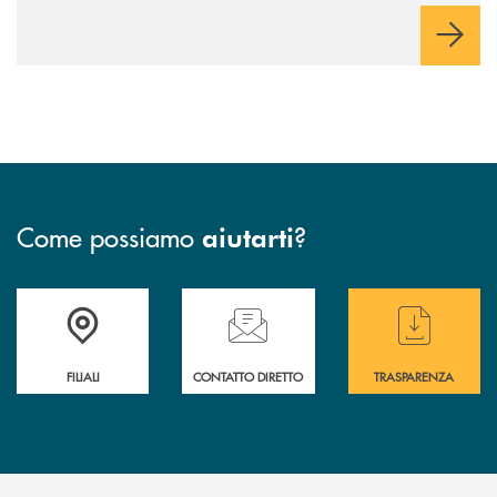
Come possiamo
?
aiutarti
Trova la filiale più vicina a te
Hai bisogno di assistenza immediata ?
Hai bisogno di alcun
FILIALI
CONTATTO DIRETTO
TRASPARENZA