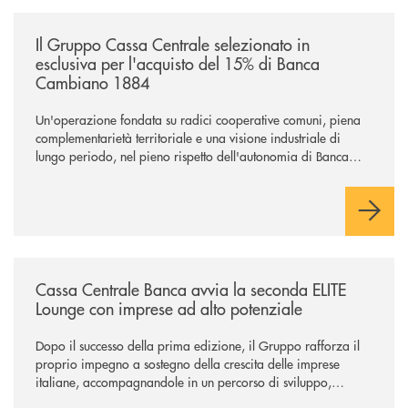
/news/il-gruppo-cassa-centrale-selezionato-in-esclusiva-per-lacquisto
Il Gruppo Cassa Centrale selezionato in
esclusiva per l'acquisto del 15% di Banca
Cambiano 1884
Un'operazione fondata su radici cooperative comuni, piena
complementarietà territoriale e una visione industriale di
lungo periodo, nel pieno rispetto dell'autonomia di Banca
Cambiano. Nei prossimi giorni verrà avviato il periodo di
negoziazione esclusiva per la finalizzazione dell’operazione.
/news/cassa-centrale-banca-avvia-la-seconda-elite-lounge-con-imprese-
Cassa Centrale Banca avvia la seconda ELITE
Lounge con imprese ad alto potenziale
Dopo il successo della prima edizione, il Gruppo rafforza il
proprio impegno a sostegno della crescita delle imprese
italiane, accompagnandole in un percorso di sviluppo,
innovazione e accesso ai mercati dei capitali.