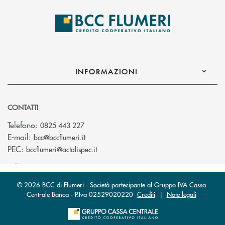
INFORMAZIONI
CONTATTI
Telefono:
0825 443 227
(si apre l’app di posta elettronica)
E-mail:
bcc@bccflumeri.it
(si apre l’app di posta elettronica)
PEC:
bccflumeri@actalispec.it
© 2026 BCC di Flumeri - Società partecipante al Gruppo IVA Cassa
Centrale Banca · P.Iva 02529020220
Crediti
|
Note legali