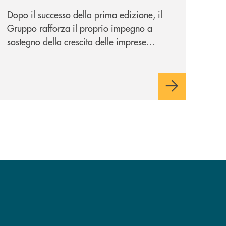
potenziale
Dopo il successo della prima edizione, il
Gruppo rafforza il proprio impegno a
sostegno della crescita delle imprese
italiane, accompagnandole in un percorso
di sviluppo, innovazione e accesso ai
mercati dei capitali.