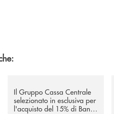
che:
ca-siglano-la-partnership-strategica/
/news/il-gruppo-cassa-centrale-selezionato-in-esclus
/
Il Gruppo Cassa Centrale
selezionato in esclusiva per
l'acquisto del 15% di Banca