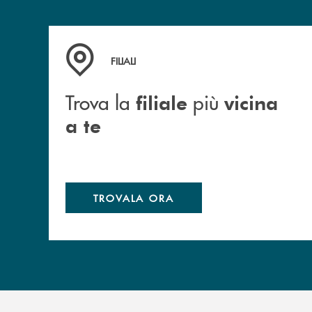
Trova la filiale più vicina a te
FILIALI
Trova la
più
filiale
vicina
a te
TROVALA ORA