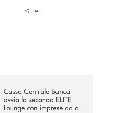
SHARE
iva-per-lacquisto-del-15-di-banca-cambiano-1884/
news/cassa-centrale-banca-avvia-la-seconda-elite-lounge-
Cassa Centrale Banca
avvia la seconda ELITE
Lounge con imprese ad alto