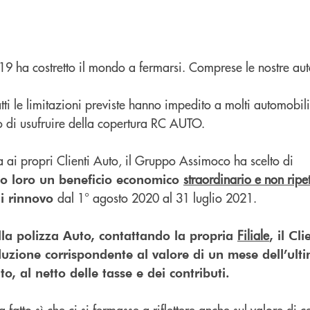
 ha costretto il mondo a fermarsi. Comprese le nostre aut
ti le limitazioni previste hanno impedito a molti automobilis
to di usufruire della copertura RC AUTO.
a ai propri Clienti Auto, il Gruppo Assimoco ha scelto di
straordinario e non ripet
o loro un beneficio economico
dal 1° agosto 2020 al 31 luglio 2021.
di rinnovo
Filiale
lla polizza Auto, contattando la propria
, il Cl
duzione corrispondente al valore di un mese dell’ul
, al netto delle tasse e dei contributi.
fatto sì che ci si fermasse a riflettere anche sul valore di ce