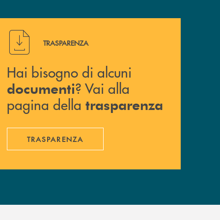
Hai bisogno di alcuni documenti ? Vai alla pagina della 
TRASPARENZA
Hai bisogno di alcuni
? Vai alla
documenti
pagina della
trasparenza
TRASPARENZA