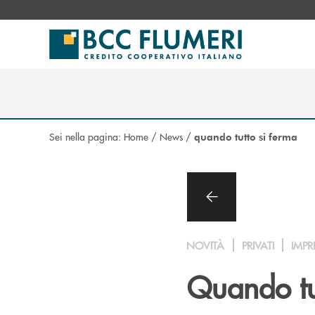
Salta al contenuto principale
Sei nella pagina:
Home
/
News
/
quando tutto si ferma
NOVITÀ
PRIVATI
IMPR
Quando tut