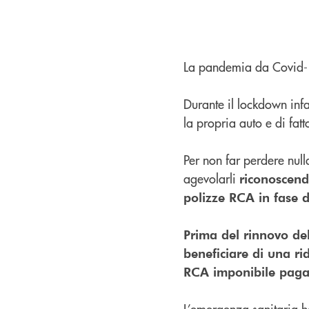
La pandemia da Covid-19
Durante il lockdown infat
la propria auto e di fat
Per non far perdere null
agevolarli
riconoscend
polizze RCA in fase 
Prima del rinnovo de
beneficiare di una ri
RCA imponibile pagato
L’emergenza sanitaria ha 