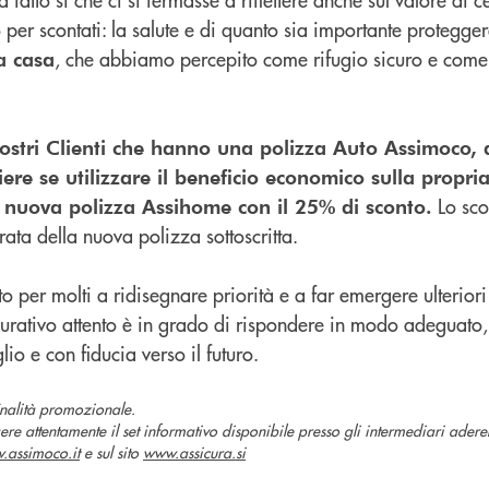
o per scontati: la salute e di quanto sia importante protegge
, che abbiamo percepito come rifugio sicuro e come 
a casa
nostri Clienti che hanno una polizza Auto Assimoco,
iere se utilizzare il beneficio economico sulla propri
Lo sco
 nuova polizza Assihome con il 25% di sconto.
rata della nuova polizza sottoscritta.
o per molti a ridisegnare priorità e a far emergere ulteriori
icurativo attento è in grado di rispondere in modo adeguato
io e con fiducia verso il futuro.
inalità promozionale.
ere attentamente il set informativo disponibile presso gli intermediari aderent
.assimoco.it
e sul sito
www.assicura.si