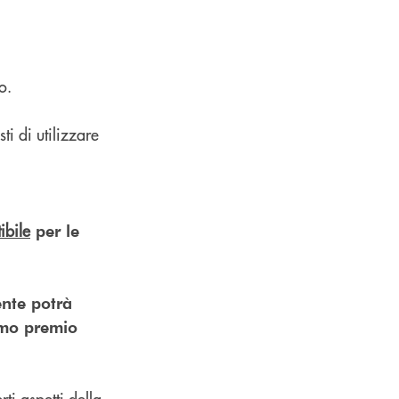
o.
ti di utilizzare
ibile
per le
iente potrà
timo premio
rti aspetti della