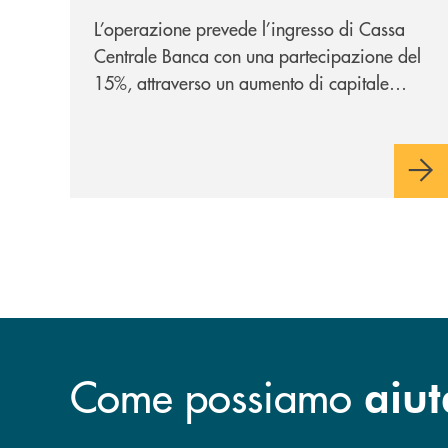
strategica
L’operazione prevede l’ingresso di Cassa
Centrale Banca con una partecipazione del
15%, attraverso un aumento di capitale
riservato di 40 milioni di euro. Una
partnership industriale strategica, fondata
sulla condivisione di valori comuni e sulla
prossimità ai territori, per ampliare l’offerta
e sostenere nuove opportunità di crescita e
sviluppo.
Come possiamo
aiut