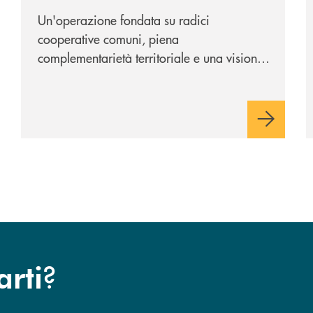
Cambiano 1884
Un'operazione fondata su radici
cooperative comuni, piena
complementarietà territoriale e una visione
industriale di lungo periodo, nel pieno
rispetto dell'autonomia di Banca
Cambiano. Nei prossimi giorni verrà
avviato il periodo di negoziazione
esclusiva per la finalizzazione
dell’operazione.
?
arti