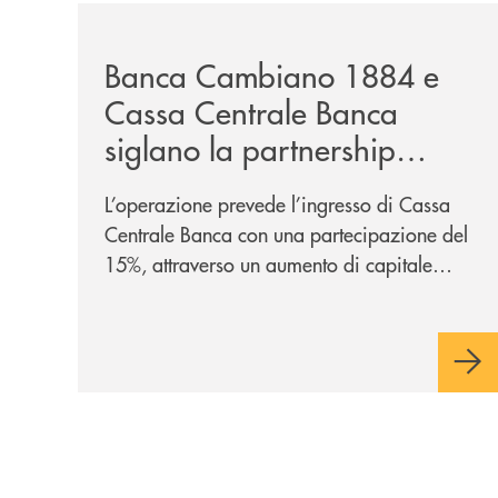
/news/banca-cambiano-1884-e-cassa-centrale-ban
Banca Cambiano 1884 e
Cassa Centrale Banca
siglano la partnership
strategica
L’operazione prevede l’ingresso di Cassa
Centrale Banca con una partecipazione del
15%, attraverso un aumento di capitale
riservato di 40 milioni di euro. Una
partnership industriale strategica, fondata
sulla condivisione di valori comuni e sulla
prossimità ai territori, per ampliare l’offerta
e sostenere nuove opportunità di crescita e
sviluppo.