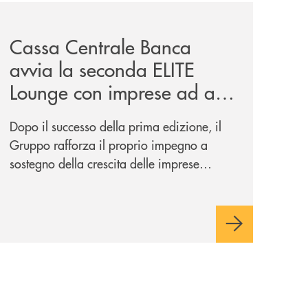
iva-per-lacquisto-del-15-di-banca-cambiano-1884/
news/cassa-centrale-banca-avvia-la-seconda-elite-lounge-
Cassa Centrale Banca
avvia la seconda ELITE
Lounge con imprese ad alto
potenziale
Dopo il successo della prima edizione, il
Gruppo rafforza il proprio impegno a
sostegno della crescita delle imprese
italiane, accompagnandole in un percorso
di sviluppo, innovazione e accesso ai
mercati dei capitali.