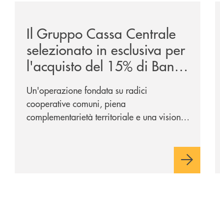
ca-siglano-la-partnership-strategica/
/news/il-gruppo-cassa-centrale-selezionato-in-esclus
/
Il Gruppo Cassa Centrale
selezionato in esclusiva per
l'acquisto del 15% di Banca
Cambiano 1884
Un'operazione fondata su radici
cooperative comuni, piena
complementarietà territoriale e una visione
industriale di lungo periodo, nel pieno
rispetto dell'autonomia di Banca
Cambiano. Nei prossimi giorni verrà
avviato il periodo di negoziazione
esclusiva per la finalizzazione
dell’operazione.