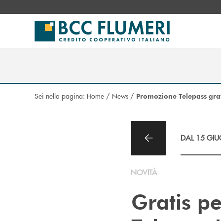
Salta al contenuto principale
Sei nella pagina:
Home
/
News
/
Promozione Telepass grat
DAL 15 GI
NOVITÀ
Gratis p