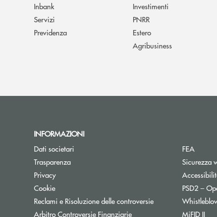
Inbank
Investimenti
Servizi
PNRR
Previdenza
Estero
Agribusiness
INFORMAZIONI
Dati societari
FEA
Trasparenza
Sicurezza 
Privacy
Accessibili
Cookie
PSD2 – Op
Reclami e Risoluzione delle controversie
Whistleblo
Apre una nuova finestra
Arbitro Controversie Finanziarie
MiFID II