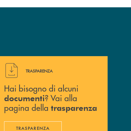
Hai bisogno di alcuni documenti ? Vai alla pagina della 
TRASPARENZA
Hai bisogno di alcuni
? Vai alla
documenti
pagina della
trasparenza
TRASPARENZA