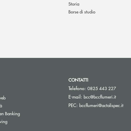
Storia
Borse di studio
CONTATTI
Telefono:
0825 443 227
(si apre
E-mail:
bcc@bccflumeri.it
web
(si 
PEC:
bccflumeri@actalispec.it
tà
Apre una nuova finestra
en Banking
wing