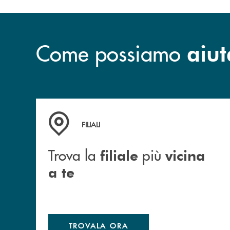
Come possiamo
aiut
Trova la filiale più vicina a te
FILIALI
Trova la
più
filiale
vicina
a te
TROVALA ORA