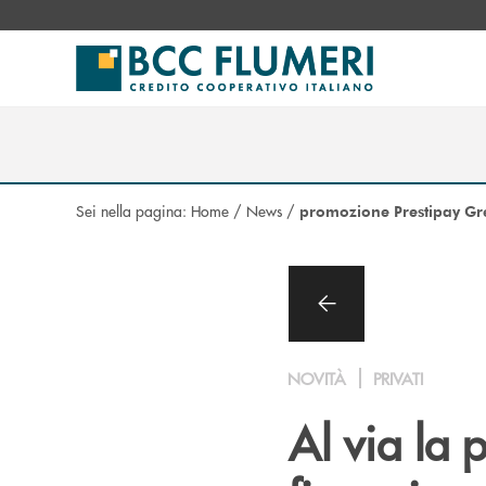
Salta al contenuto principale
Sei nella pagina:
Home
/
News
/
promozione Prestipay Gr
NOVITÀ
PRIVATI
Al via la