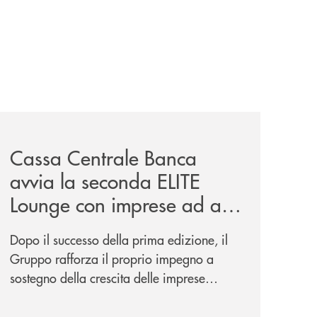
iva-per-lacquisto-del-15-di-banca-cambiano-1884/
news/cassa-centrale-banca-avvia-la-seconda-elite-lounge-
Cassa Centrale Banca
avvia la seconda ELITE
Lounge con imprese ad alto
potenziale
Dopo il successo della prima edizione, il
Gruppo rafforza il proprio impegno a
sostegno della crescita delle imprese
italiane, accompagnandole in un percorso
di sviluppo, innovazione e accesso ai