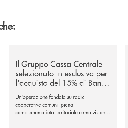
che:
ca-siglano-la-partnership-strategica/
/news/il-gruppo-cassa-centrale-selezionato-in-esclus
/
Il Gruppo Cassa Centrale
selezionato in esclusiva per
l'acquisto del 15% di Banca
Cambiano 1884
Un'operazione fondata su radici
cooperative comuni, piena
complementarietà territoriale e una visione
industriale di lungo periodo, nel pieno
rispetto dell'autonomia di Banca