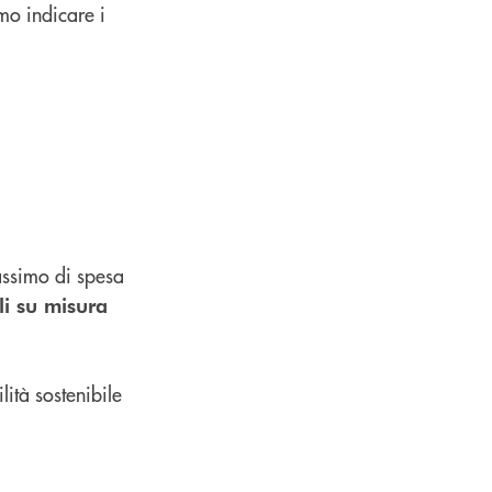
amo indicare i
massimo di spesa
li su misura
ità sostenibile