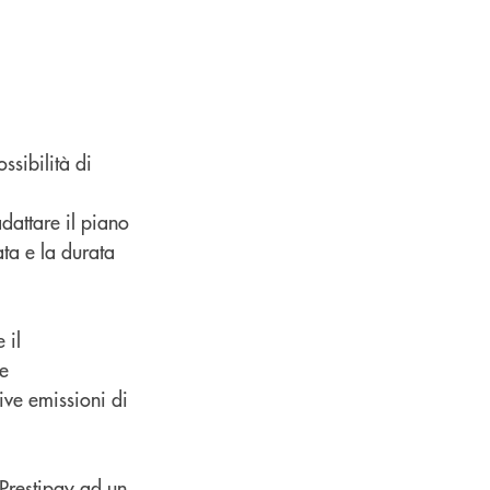
ssibilità di
adattare il piano
ta e la durata
 il
re
ive emissioni di
 Prestipay ad un