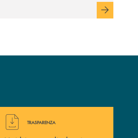
mercati dei capitali.
Hai bisogno di alcuni documenti ? Vai alla pagina della 
TRASPARENZA