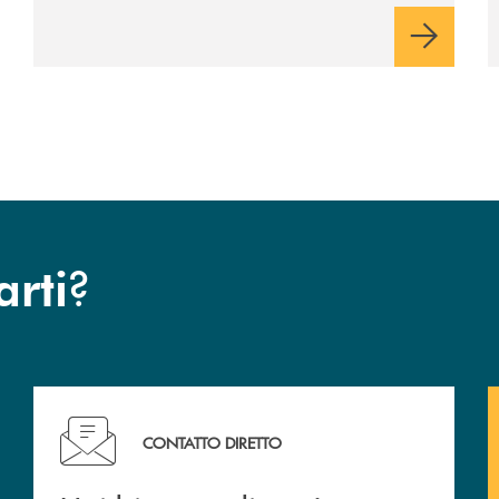
Cambiano. Nei prossimi giorni verrà
avviato il periodo di negoziazione
esclusiva per la finalizzazione
dell’operazione.
?
arti
Hai bisogno di assistenza immediata ?
CONTATTO DIRETTO