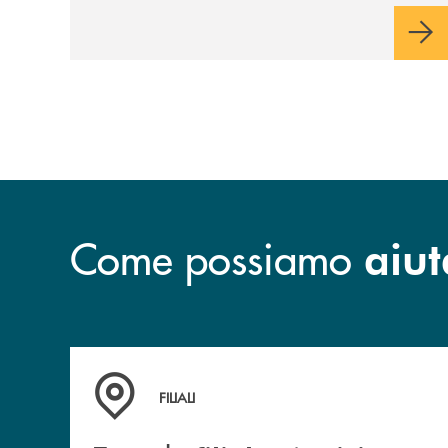
sulla condivisione di valori comuni e sulla
prossimità ai territori, per ampliare l’offerta
e sostenere nuove opportunità di crescita e
sviluppo.
Come possiamo
aiut
Trova la filiale più vicina a te
FILIALI