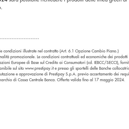
o.
-----------------------
le condizioni illustrate nel contratto (Art. 6.1 Opzione Cambio Piano.)
nalità promozionale. Le condizioni contrattuali ed economiche dei prodotti
zioni Europee di Base sul Credito ai Consumatori (cd. IEBCC/SECCI), fornit
ponibile sul sito www.prestipay.it e presso gli sportelli delle Banche collocatr
utazione e approvazione di Prestipay S.p.A. previo accertamento dei requis
 marchio di Cassa Centrale Banca. Offerta valida fino al 17 maggio 2024.