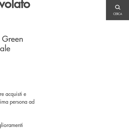
volato
CERCA
CERCA
o Green
iale
re acquisti e
prima persona ad
glioramenti