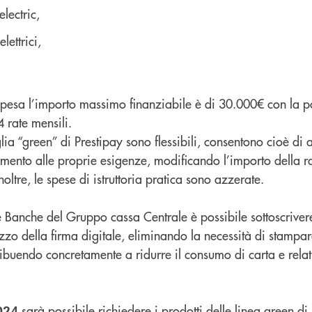
electric,
lettrici,
spesa l’importo massimo finanziabile è di 30.000€ con la po
4 rate mensili.
miglia “green” di Prestipay sono flessibili, consentono cioè di 
mento alle proprie esigenze, modificando l’importo della ra
oltre, le spese di istruttoria pratica sono azzerate.
elle Banche del Gruppo cassa Centrale è possibile sottoscrivere
izzo della firma digitale, eliminando la necessità di stampa
buendo concretamente a ridurre il consumo di carta e relat
sarà possibile richiedere i prodotti delle linea green di
024