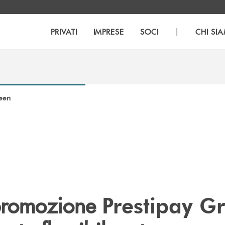
|
PRIVATI
IMPRESE
SOCI
CHI SI
een
 promozione
Prestipay G