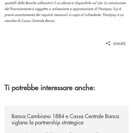
sportelli delle Banche collocatrici il cui elenco è disponibile sul sito. La concessione
del finanziamento è soggetta a valutazione e approvazione di Prestipay S.p.A.
previo accertamento dei requisiti necessari in capo al richiedente. Prestipay è un
marchio di Cassa Centrale Banca.
SHARE
Ti potrebbe interessare anche:
/news/banca-cambiano-1884-e-cassa-centrale-banca-siglano-la-partner
Banca Cambiano 1884 e Cassa Centrale Banca
siglano la partnership strategica