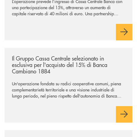
L’operazione prevede l’ingresso di Cassa Centrale Banca con
una partecipazione del 15%, attraverso un aumento di
capitale riservato di 40 milioni di euro. Una partnership
industriale strategica, fondata sulla condivisione di valori
comuni e sulla prossimità ai territori, per ampliare l’offerta e
sostenere nuove opportunità di crescita e sviluppo.
/news/il-gruppo-cassa-centrale-selezionato-in-esclusiva-per-lacquisto
Il Gruppo Cassa Centrale selezionato in
esclusiva per l'acquisto del 15% di Banca
Cambiano 1884
Un'operazione fondata su radici cooperative comuni, piena
complementarietà territoriale e una visione industriale di
lungo periodo, nel pieno rispetto dell'autonomia di Banca
Cambiano. Nei prossimi giorni verrà avviato il periodo di
negoziazione esclusiva per la finalizzazione dell’operazione.
/news/cassa-centrale-banca-avvia-la-seconda-elite-lounge-con-imprese-