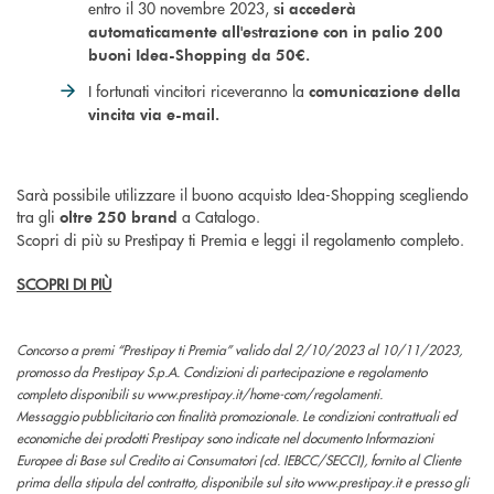
entro il 30 novembre 2023,
si accederà
automaticamente all'estrazione con in palio 200
buoni Idea-Shopping da 50€.
I fortunati vincitori riceveranno la
comunicazione della
vincita via e-mail.
Sarà possibile utilizzare il buono acquisto Idea-Shopping scegliendo
tra gli
a Catalogo.
oltre 250 brand
Scopri di più su Prestipay ti Premia e leggi il regolamento completo.
SCOPRI DI PIÙ
Concorso a premi “Prestipay ti Premia” valido dal 2/10/2023 al 10/11/2023,
promosso da Prestipay S.p.A. Condizioni di partecipazione e regolamento
completo disponibili su www.prestipay.it/home-com/regolamenti.
Messaggio pubblicitario con finalità promozionale. Le condizioni contrattuali ed
economiche dei prodotti Prestipay sono indicate nel documento Informazioni
Europee di Base sul Credito ai Consumatori (cd. IEBCC/SECCI), fornito al Cliente
prima della stipula del contratto, disponibile sul sito www.prestipay.it e presso gli