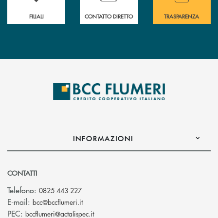
FILIALI
CONTATTO DIRETTO
TRASPARENZA
INFORMAZIONI
CONTATTI
Telefono:
0825 443 227
(si apre l’app di posta elettronica)
E-mail:
bcc@bccflumeri.it
(si apre l’app di posta elettronica)
PEC:
bccflumeri@actalispec.it