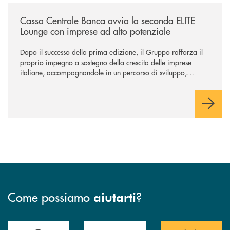
/news/cassa-centrale-banca-avvia-la-seconda-elite-lounge-con-imprese-
Cassa Centrale Banca avvia la seconda ELITE
Lounge con imprese ad alto potenziale
Dopo il successo della prima edizione, il Gruppo rafforza il
proprio impegno a sostegno della crescita delle imprese
italiane, accompagnandole in un percorso di sviluppo,
innovazione e accesso ai mercati dei capitali.
Come possiamo
?
aiutarti
Trova la filiale più vicina a te
Hai bisogno di assistenza immediata ?
Hai bisogno di alcun