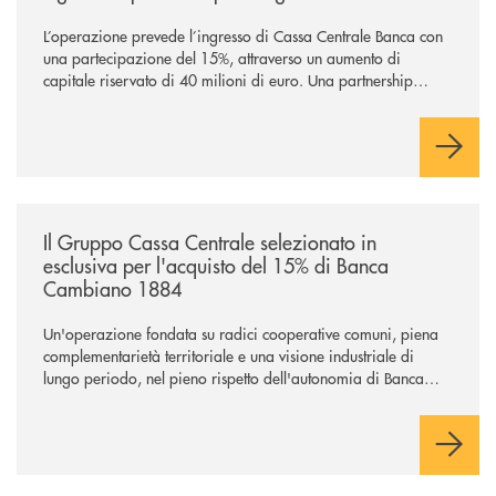
L’operazione prevede l’ingresso di Cassa Centrale Banca con
una partecipazione del 15%, attraverso un aumento di
capitale riservato di 40 milioni di euro. Una partnership
industriale strategica, fondata sulla condivisione di valori
comuni e sulla prossimità ai territori, per ampliare l’offerta e
sostenere nuove opportunità di crescita e sviluppo.
/news/il-gruppo-cassa-centrale-selezionato-in-esclusiva-per-lacquisto
Il Gruppo Cassa Centrale selezionato in
esclusiva per l'acquisto del 15% di Banca
Cambiano 1884
Un'operazione fondata su radici cooperative comuni, piena
complementarietà territoriale e una visione industriale di
lungo periodo, nel pieno rispetto dell'autonomia di Banca
Cambiano. Nei prossimi giorni verrà avviato il periodo di
negoziazione esclusiva per la finalizzazione dell’operazione.