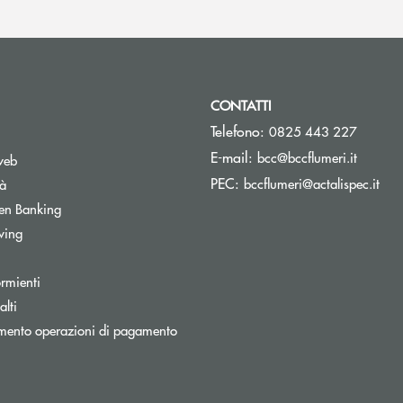
CONTATTI
Telefono:
0825 443 227
(si apre
E-mail:
bcc@bccflumeri.it
web
(si 
PEC:
bccflumeri@actalispec.it
tà
Apre una nuova finestra
en Banking
wing
rmienti
lti
nestra
mento operazioni di pagamento