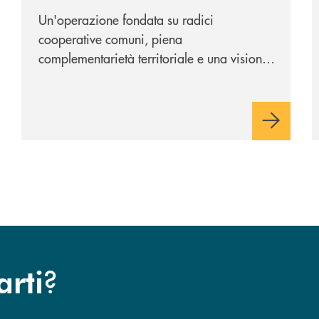
Cambiano 1884
Un'operazione fondata su radici
cooperative comuni, piena
complementarietà territoriale e una visione
industriale di lungo periodo, nel pieno
rispetto dell'autonomia di Banca
Cambiano. Nei prossimi giorni verrà
avviato il periodo di negoziazione
esclusiva per la finalizzazione
dell’operazione.
?
arti