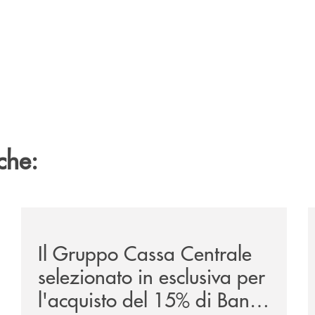
che:
ca-siglano-la-partnership-strategica/
/news/il-gruppo-cassa-centrale-selezionato-in-esclus
/
Il Gruppo Cassa Centrale
selezionato in esclusiva per
l'acquisto del 15% di Banca