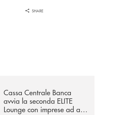
SHARE
iva-per-lacquisto-del-15-di-banca-cambiano-1884/
news/cassa-centrale-banca-avvia-la-seconda-elite-lounge-
Cassa Centrale Banca
avvia la seconda ELITE
Lounge con imprese ad alto