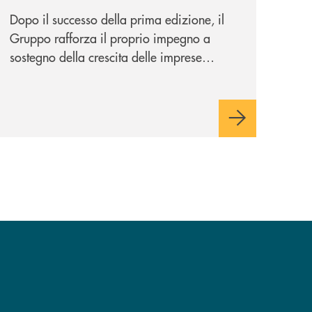
potenziale
Dopo il successo della prima edizione, il
Gruppo rafforza il proprio impegno a
sostegno della crescita delle imprese
italiane, accompagnandole in un percorso
di sviluppo, innovazione e accesso ai
mercati dei capitali.