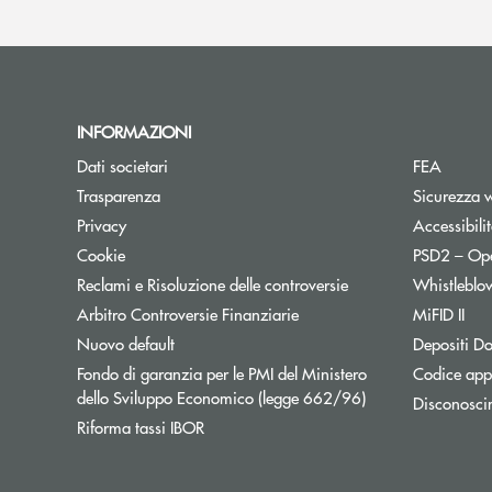
INFORMAZIONI
Dati societari
FEA
Trasparenza
Sicurezza 
Privacy
Accessibili
Cookie
PSD2 – Op
Reclami e Risoluzione delle controversie
Whistleblo
Apre una nuova finestra
Arbitro Controversie Finanziarie
MiFID II
Nuovo default
Depositi Do
Fondo di garanzia per le PMI del Ministero
Codice appa
Apre una nuova fi
dello Sviluppo Economico (legge 662/96)
Disconosci
Apre una nuova finestra
Riforma tassi IBOR