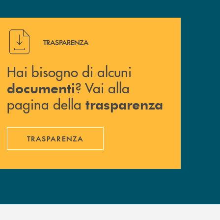
Hai bisogno di alcuni documenti ? Vai alla pagina della 
TRASPARENZA
Hai bisogno di alcuni
? Vai alla
documenti
pagina della
trasparenza
TRASPARENZA