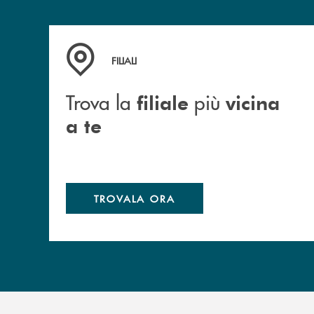
Trova la filiale più vicina a te
FILIALI
Trova la
più
filiale
vicina
a te
TROVALA ORA