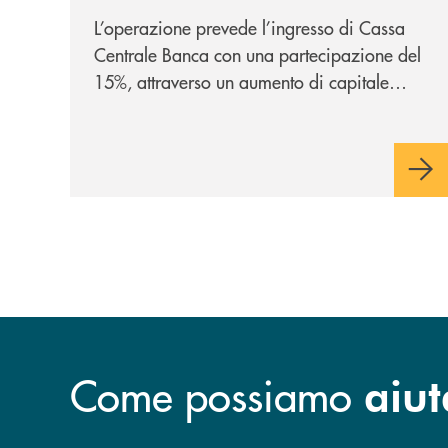
strategica
L’operazione prevede l’ingresso di Cassa
Centrale Banca con una partecipazione del
15%, attraverso un aumento di capitale
riservato di 40 milioni di euro. Una
partnership industriale strategica, fondata
sulla condivisione di valori comuni e sulla
prossimità ai territori, per ampliare l’offerta
e sostenere nuove opportunità di crescita e
sviluppo.
Come possiamo
aiut