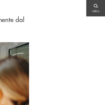
CERCA
CERCA
mente dal