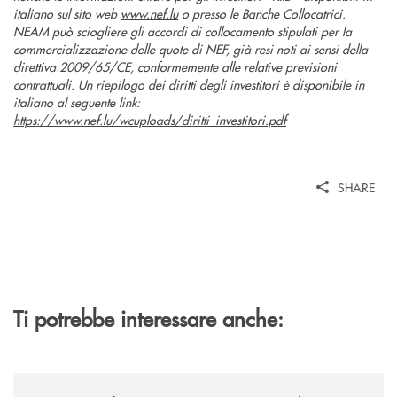
italiano sul sito web
www.nef.lu
o presso le Banche Collocatrici.
NEAM può sciogliere gli accordi di collocamento stipulati per la
commercializzazione delle quote di NEF, già resi noti ai sensi della
direttiva 2009/65/CE, conformemente alle relative previsioni
contrattuali. Un riepilogo dei diritti degli investitori è disponibile in
italiano al seguente link:
https://www.nef.lu/wcuploads/diritti_investitori.pdf
SHARE
Ti potrebbe interessare anche:
/news/banca-cambiano-1884-e-cassa-centrale-banca-siglano-la-partner