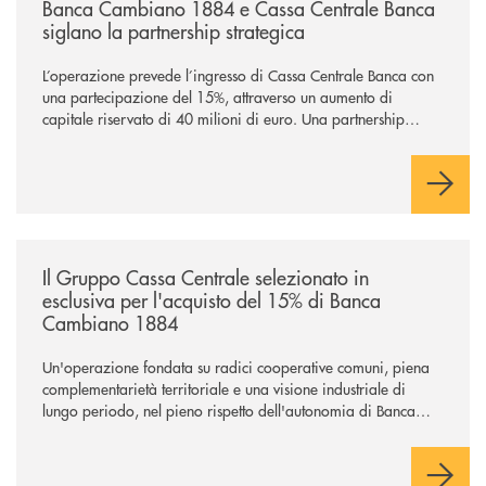
Banca Cambiano 1884 e Cassa Centrale Banca
siglano la partnership strategica
L’operazione prevede l’ingresso di Cassa Centrale Banca con
una partecipazione del 15%, attraverso un aumento di
capitale riservato di 40 milioni di euro. Una partnership
industriale strategica, fondata sulla condivisione di valori
comuni e sulla prossimità ai territori, per ampliare l’offerta e
sostenere nuove opportunità di crescita e sviluppo.
/news/il-gruppo-cassa-centrale-selezionato-in-esclusiva-per-lacquisto
Il Gruppo Cassa Centrale selezionato in
esclusiva per l'acquisto del 15% di Banca
Cambiano 1884
Un'operazione fondata su radici cooperative comuni, piena
complementarietà territoriale e una visione industriale di
lungo periodo, nel pieno rispetto dell'autonomia di Banca
Cambiano. Nei prossimi giorni verrà avviato il periodo di
negoziazione esclusiva per la finalizzazione dell’operazione.