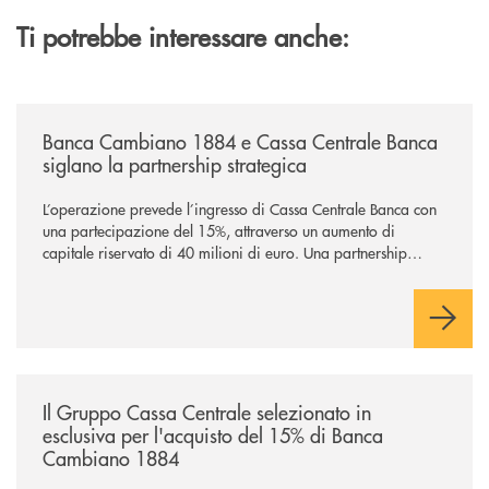
Ti potrebbe interessare anche:
/news/banca-cambiano-1884-e-cassa-centrale-banca-siglano-la-partner
Banca Cambiano 1884 e Cassa Centrale Banca
siglano la partnership strategica
L’operazione prevede l’ingresso di Cassa Centrale Banca con
una partecipazione del 15%, attraverso un aumento di
capitale riservato di 40 milioni di euro. Una partnership
industriale strategica, fondata sulla condivisione di valori
comuni e sulla prossimità ai territori, per ampliare l’offerta e
sostenere nuove opportunità di crescita e sviluppo.
/news/il-gruppo-cassa-centrale-selezionato-in-esclusiva-per-lacquisto
Il Gruppo Cassa Centrale selezionato in
esclusiva per l'acquisto del 15% di Banca
Cambiano 1884