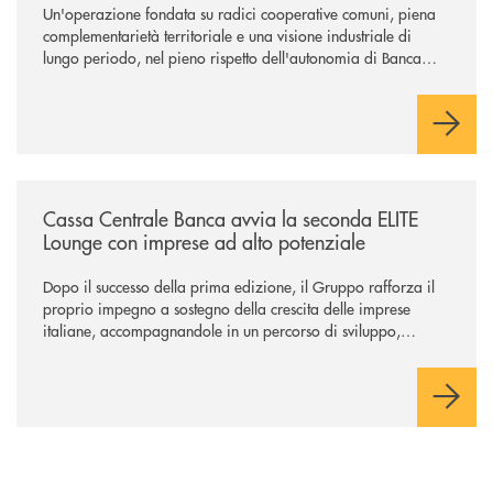
Un'operazione fondata su radici cooperative comuni, piena
complementarietà territoriale e una visione industriale di
lungo periodo, nel pieno rispetto dell'autonomia di Banca
Cambiano. Nei prossimi giorni verrà avviato il periodo di
negoziazione esclusiva per la finalizzazione dell’operazione.
/news/cassa-centrale-banca-avvia-la-seconda-elite-lounge-con-imprese-
Cassa Centrale Banca avvia la seconda ELITE
Lounge con imprese ad alto potenziale
Dopo il successo della prima edizione, il Gruppo rafforza il
proprio impegno a sostegno della crescita delle imprese
italiane, accompagnandole in un percorso di sviluppo,
innovazione e accesso ai mercati dei capitali.