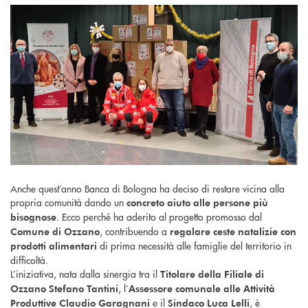
Anche quest’anno Banca di Bologna ha deciso di restare vicina alla
propria comunità dando un
concreto aiuto alle persone più
. Ecco perché ha aderito al progetto promosso dal
bisognose
, contribuendo a
Comune di Ozzano
regalare ceste natalizie con
di prima necessità alle famiglie del territorio in
prodotti alimentari
difficoltà.
L’iniziativa, nata dalla sinergia tra il
Titolare della Filiale di
, l’
Ozzano Stefano Tantini
Assessore comunale alle Attività
e il
, è
Produttive Claudio Garagnani
Sindaco Luca Lelli