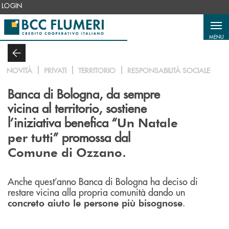
Salta al contenuto principale
LOGIN
MENU
NOVITÀ
PRIVATI
TERRITORIO
RESPONSABILITÀ SOCIALE
Banca di Bologna, da sempre
vicina al territorio, sostiene
l’iniziativa benefica “
Un Natale
” promossa dal
per tutti
.
Comune di Ozzano
Anche quest’anno Banca di Bologna ha deciso di
restare vicina alla propria comunità dando un
.
concreto aiuto le persone più bisognose