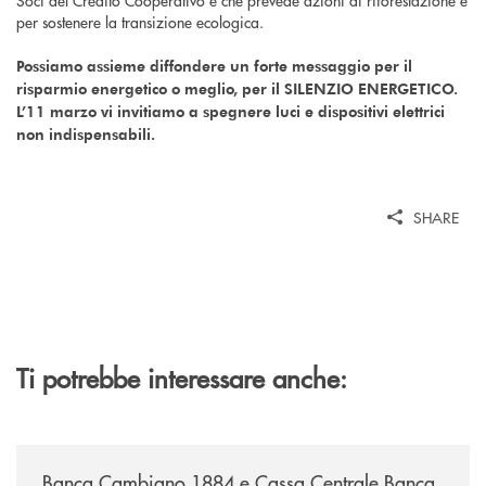
per sostenere la transizione ecologica.
Possiamo assieme diffondere un forte messaggio per il
risparmio energetico o meglio, per il SILENZIO ENERGETICO.
L’11 marzo vi invitiamo a spegnere luci e dispositivi elettrici
non indispensabili.
SHARE
Ti potrebbe interessare anche:
/news/banca-cambiano-1884-e-cassa-centrale-banca-siglano-la-partner
Banca Cambiano 1884 e Cassa Centrale Banca