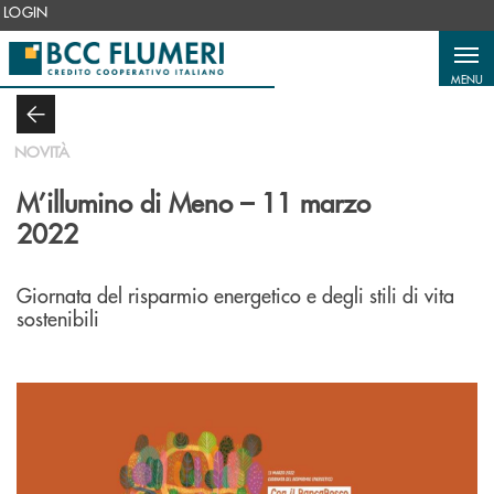
Salta al contenuto principale
LOGIN
MENU
NOVITÀ
M’illumino di Meno – 11 marzo
2022
Giornata del risparmio energetico e degli stili di vita
sostenibili