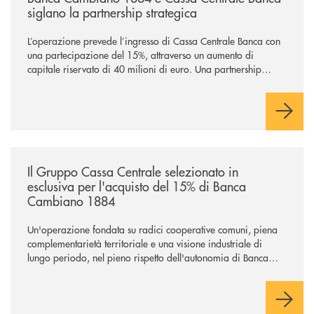
siglano la partnership strategica
L’operazione prevede l’ingresso di Cassa Centrale Banca con
una partecipazione del 15%, attraverso un aumento di
capitale riservato di 40 milioni di euro. Una partnership
industriale strategica, fondata sulla condivisione di valori
comuni e sulla prossimità ai territori, per ampliare l’offerta e
sostenere nuove opportunità di crescita e sviluppo.
/news/il-gruppo-cassa-centrale-selezionato-in-esclusiva-per-lacquisto
Il Gruppo Cassa Centrale selezionato in
esclusiva per l'acquisto del 15% di Banca
Cambiano 1884
Un'operazione fondata su radici cooperative comuni, piena
complementarietà territoriale e una visione industriale di
lungo periodo, nel pieno rispetto dell'autonomia di Banca
Cambiano. Nei prossimi giorni verrà avviato il periodo di
negoziazione esclusiva per la finalizzazione dell’operazione.