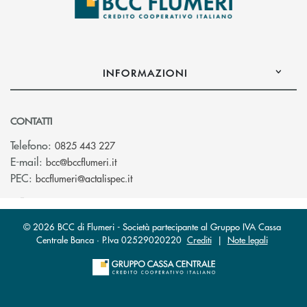
INFORMAZIONI
CONTATTI
Telefono:
0825 443 227
(si apre l’app di posta elettronica)
E-mail:
bcc@bccflumeri.it
(si apre l’app di posta elettronica)
PEC:
bccflumeri@actalispec.it
© 2026 BCC di Flumeri - Società partecipante al Gruppo IVA Cassa
Centrale Banca · P.Iva 02529020220
Crediti
|
Note legali