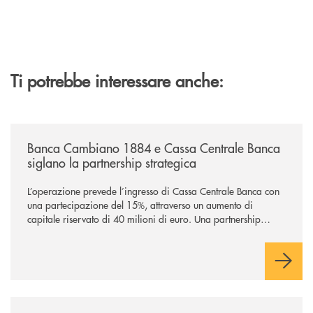
Ti potrebbe interessare anche:
/news/banca-cambiano-1884-e-cassa-centrale-banca-siglano-la-partner
Banca Cambiano 1884 e Cassa Centrale Banca
siglano la partnership strategica
L’operazione prevede l’ingresso di Cassa Centrale Banca con
una partecipazione del 15%, attraverso un aumento di
capitale riservato di 40 milioni di euro. Una partnership
industriale strategica, fondata sulla condivisione di valori
comuni e sulla prossimità ai territori, per ampliare l’offerta e
sostenere nuove opportunità di crescita e sviluppo.
/news/il-gruppo-cassa-centrale-selezionato-in-esclusiva-per-lacquisto