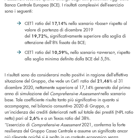
Banca Centrale Europea (BCE). I risultati complessivi dell’esercizio
sono i seguenti:
CET1 ratio del
nello scenario «base» rispetto al
17,14%
valore di partenza di dicembre 2019
del
significativamente superiore alla soglia di
19,72%,
attenzione dell’8% fissata da BCE;
CET1 ratio del
nello scenario «avverso», rispetto
10,59%,
alla soglia minima definita dalla BCE del 5,5%.
I risultati sono da considerarsi molto positivi in ragione dell’effettiva
situazione del Gruppo, che vede un Cet1 ratio del
% al 31
21,46
dicembre 2020, nettamente superiore al 17,14% generato dal primo
anno di simulazione del
Comprehensive Assessment
nello scenario
base. Tale coefficiente risulta tanto più significativo in quanto si
accompagna, nel bilancio consuntivo 2020 di Gruppo, a
un’incidenza dei crediti deteriorati netti sul totale dei prestiti (NPL ratio
netto) pari al
e a un Texas ratio del 38%.
2,6%
“L’esercizio di
Comprehensive Assessment
2021, conferma la forte
resilienza del Gruppo Cassa Centrale e assume un significato ancor
più rilevante poiché si è svolto in un contesto economico senza