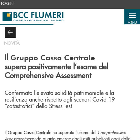
Salta al contenuto principale
LOGIN
MENU
NOVITÀ
Il
Gruppo Cassa Centrale
supera positivamente l’esame del
Comprehensive Assessment
Confermata l’elevata solidità patrimoniale e la
resilienza anche rispetto agli scenari Covid-19
“catastrofici” dello Stress Test
Il Gruppo Cassa Centrale ha superato l’esame del
Comprehensive
Assessment
secondo quanto emerge dagli esiti pubblicati oggi dalla