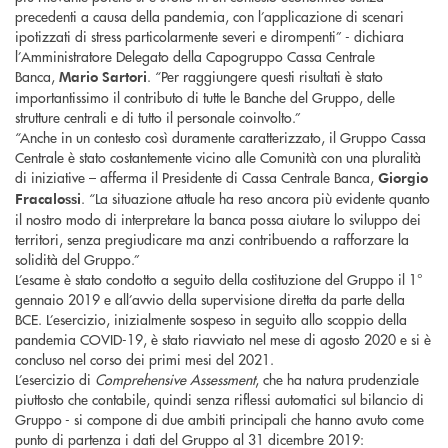
precedenti a causa della pandemia, con l’applicazione di scenari
ipotizzati di stress particolarmente severi e dirompenti” - dichiara
l’Amministratore Delegato della Capogruppo Cassa Centrale
Banca,
. “Per raggiungere questi risultati è stato
Mario Sartori
importantissimo il contributo di tutte le Banche del Gruppo, delle
strutture centrali e di tutto il personale coinvolto.”
“Anche in un contesto così duramente caratterizzato, il Gruppo Cassa
Centrale è stato costantemente vicino alle Comunità con una pluralità
di iniziative – afferma il Presidente di Cassa Centrale Banca,
Giorgio
. “La situazione attuale ha reso ancora più evidente quanto
Fracalossi
il nostro modo di interpretare la banca possa aiutare lo sviluppo dei
territori, senza pregiudicare ma anzi contribuendo a rafforzare la
solidità del Gruppo.”
L’esame è stato condotto a seguito della costituzione del Gruppo il 1°
gennaio 2019 e all’avvio della supervisione diretta da parte della
BCE. L’esercizio, inizialmente sospeso in seguito allo scoppio della
pandemia COVID-19, è stato riavviato nel mese di agosto 2020 e si è
concluso nel corso dei primi mesi del 2021.
L’esercizio di
Comprehensive Assessment
, che ha natura prudenziale
piuttosto che contabile, quindi senza riflessi automatici sul bilancio di
Gruppo - si compone di due ambiti principali che hanno avuto come
punto di partenza i dati del Gruppo al 31 dicembre 2019: