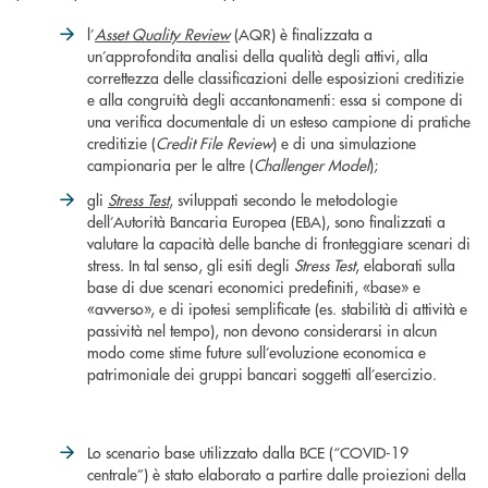
l’
Asset Quality Review
(AQR) è finalizzata a
un’approfondita analisi della qualità degli attivi, alla
correttezza delle classificazioni delle esposizioni creditizie
e alla congruità degli accantonamenti: essa si compone di
una verifica documentale di un esteso campione di pratiche
creditizie (
Credit File Review
) e di una simulazione
campionaria per le altre (
Challenger Model
);
gli
Stress Test
, sviluppati secondo le metodologie
dell’Autorità Bancaria Europea (EBA), sono finalizzati a
valutare la capacità delle banche di fronteggiare scenari di
stress. In tal senso, gli esiti degli
Stress Test
, elaborati sulla
base di due scenari economici predefiniti, «base» e
«avverso», e di ipotesi semplificate (es. stabilità di attività e
passività nel tempo), non devono considerarsi in alcun
modo come stime future sull’evoluzione economica e
patrimoniale dei gruppi bancari soggetti all’esercizio.
Lo scenario base utilizzato dalla BCE (“COVID-19
centrale”) è stato elaborato a partire dalle proiezioni della