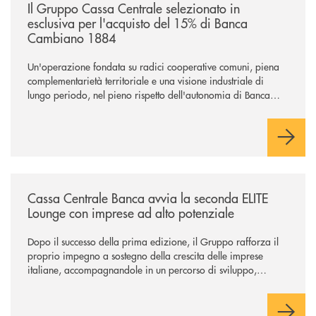
Il Gruppo Cassa Centrale selezionato in
esclusiva per l'acquisto del 15% di Banca
Cambiano 1884
Un'operazione fondata su radici cooperative comuni, piena
complementarietà territoriale e una visione industriale di
lungo periodo, nel pieno rispetto dell'autonomia di Banca
Cambiano. Nei prossimi giorni verrà avviato il periodo di
negoziazione esclusiva per la finalizzazione dell’operazione.
/news/cassa-centrale-banca-avvia-la-seconda-elite-lounge-con-imprese-
Cassa Centrale Banca avvia la seconda ELITE
Lounge con imprese ad alto potenziale
Dopo il successo della prima edizione, il Gruppo rafforza il
proprio impegno a sostegno della crescita delle imprese
italiane, accompagnandole in un percorso di sviluppo,
innovazione e accesso ai mercati dei capitali.