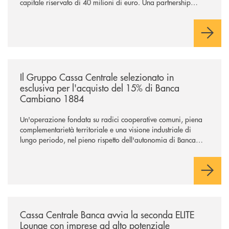
capitale riservato di 40 milioni di euro. Una partnership
industriale strategica, fondata sulla condivisione di valori
comuni e sulla prossimità ai territori, per ampliare l’offerta e
sostenere nuove opportunità di crescita e sviluppo.
/news/il-gruppo-cassa-centrale-selezionato-in-esclusiva-per-lacquisto
Il Gruppo Cassa Centrale selezionato in
esclusiva per l'acquisto del 15% di Banca
Cambiano 1884
Un'operazione fondata su radici cooperative comuni, piena
complementarietà territoriale e una visione industriale di
lungo periodo, nel pieno rispetto dell'autonomia di Banca
Cambiano. Nei prossimi giorni verrà avviato il periodo di
negoziazione esclusiva per la finalizzazione dell’operazione.
/news/cassa-centrale-banca-avvia-la-seconda-elite-lounge-con-imprese-
Cassa Centrale Banca avvia la seconda ELITE
Lounge con imprese ad alto potenziale