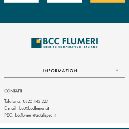
INFORMAZIONI
CONTATTI
Telefono:
0825 443 227
(si apre l’app di posta elettronica)
E-mail:
bcc@bccflumeri.it
(si apre l’app di posta elettronica)
PEC:
bccflumeri@actalispec.it