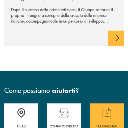
Dopo il successo della prima edizione, il Gruppo rafforza il
proprio impegno a sostegno della crescita delle imprese
italiane, accompagnandole in un percorso di sviluppo,
innovazione e accesso ai mercati dei capitali.
Come possiamo
?
aiutarti
Trova la filiale più vicina a te
Hai bisogno di assistenza immediata ?
Hai bisogno di alcun
FILIALI
CONTATTO DIRETTO
TRASPARENZA