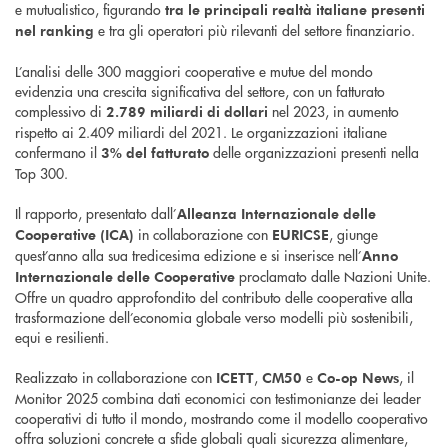
e mutualistico, figurando
tra le principali realtà italiane presenti
e tra gli operatori più rilevanti del settore finanziario.
nel ranking
L’analisi delle 300 maggiori cooperative e mutue del mondo
evidenzia una crescita significativa del settore, con un fatturato
complessivo di
nel 2023, in aumento
2.789 miliardi di dollari
rispetto ai 2.409 miliardi del 2021. Le organizzazioni italiane
confermano il
delle organizzazioni presenti nella
3% del fatturato
Top 300.
Il rapporto, presentato dall’
Alleanza Internazionale delle
in collaborazione con
, giunge
Cooperative (ICA)
EURICSE
quest’anno alla sua tredicesima edizione e si inserisce nell’
Anno
proclamato dalle Nazioni Unite.
Internazionale delle Cooperative
Offre un quadro approfondito del contributo delle cooperative alla
trasformazione dell’economia globale verso modelli più sostenibili,
equi e resilienti.
Realizzato in collaborazione con
,
e
, il
ICETT
CM50
Co-op News
Monitor 2025 combina dati economici con testimonianze dei leader
cooperativi di tutto il mondo, mostrando come il modello cooperativo
offra soluzioni concrete a sfide globali quali sicurezza alimentare,