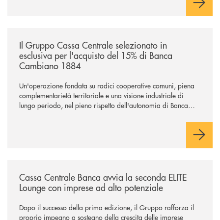
sostenere nuove opportunità di crescita e sviluppo.
/news/il-gruppo-cassa-centrale-selezionato-in-esclusiva-per-lacquisto
Il Gruppo Cassa Centrale selezionato in
esclusiva per l'acquisto del 15% di Banca
Cambiano 1884
Un'operazione fondata su radici cooperative comuni, piena
complementarietà territoriale e una visione industriale di
lungo periodo, nel pieno rispetto dell'autonomia di Banca
Cambiano. Nei prossimi giorni verrà avviato il periodo di
negoziazione esclusiva per la finalizzazione dell’operazione.
/news/cassa-centrale-banca-avvia-la-seconda-elite-lounge-con-imprese-
Cassa Centrale Banca avvia la seconda ELITE
Lounge con imprese ad alto potenziale
Dopo il successo della prima edizione, il Gruppo rafforza il
proprio impegno a sostegno della crescita delle imprese