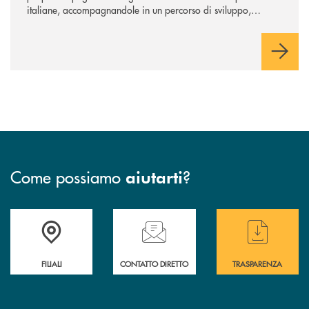
italiane, accompagnandole in un percorso di sviluppo,
innovazione e accesso ai mercati dei capitali.
Come possiamo
?
aiutarti
Trova la filiale più vicina a te
Hai bisogno di assistenza immediata ?
Hai bisogno di alcun
FILIALI
CONTATTO DIRETTO
TRASPARENZA