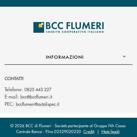
INFORMAZIONI
CONTATTI
Telefono:
0825 443 227
(si apre l’app di posta elettronica)
E-mail:
bcc@bccflumeri.it
(si apre l’app di posta elettronica)
PEC:
bccflumeri@actalispec.it
© 2026 BCC di Flumeri - Società partecipante al Gruppo IVA Cassa
Centrale Banca · P.Iva 02529020220
Crediti
|
Note legali