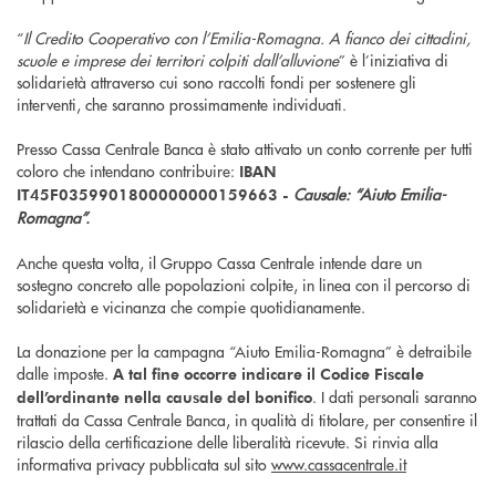
“
Il Credito Cooperativo con l’Emilia-Romagna. A fianco dei cittadini,
scuole e imprese dei territori colpiti dall’alluvione
” è l’iniziativa di
solidarietà attraverso cui sono raccolti fondi per sostenere gli
interventi, che saranno prossimamente individuati.
Presso Cassa Centrale Banca è stato attivato un conto corrente per tutti
coloro che intendano contribuire:
IBAN
Causale: “Aiuto Emilia-
IT45F0359901800000000159663 -
Romagna”.
Anche questa volta, il Gruppo Cassa Centrale intende dare un
sostegno concreto alle popolazioni colpite, in linea con il percorso di
solidarietà e vicinanza che compie quotidianamente.
La donazione per la campagna “Aiuto Emilia-Romagna” è detraibile
dalle imposte.
A tal fine occorre indicare il Codice Fiscale
. I dati personali saranno
dell’ordinante nella causale del bonifico
trattati da Cassa Centrale Banca, in qualità di titolare, per consentire il
rilascio della certificazione delle liberalità ricevute. Si rinvia alla
informativa privacy pubblicata sul sito
www.cassacentrale.it