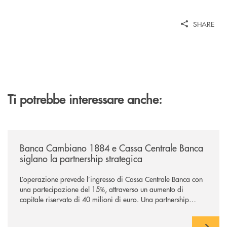
SHARE
Ti potrebbe interessare anche:
/news/banca-cambiano-1884-e-cassa-centrale-banca-siglano-la-partner
Banca Cambiano 1884 e Cassa Centrale Banca
siglano la partnership strategica
L’operazione prevede l’ingresso di Cassa Centrale Banca con
una partecipazione del 15%, attraverso un aumento di
capitale riservato di 40 milioni di euro. Una partnership
industriale strategica, fondata sulla condivisione di valori
comuni e sulla prossimità ai territori, per ampliare l’offerta e