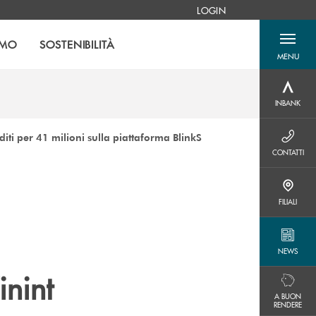
LOGIN
AMO
SOSTENIBILITÀ
MENU
menu destra
INBANK
INBANK
ti per 41 milioni sulla piattaforma BlinkS
CONTATTI
CONTATTI
FILIALI
FILIALI
NEWS
NEWS
inint
A BUON RENDERE
A BUON
RENDERE