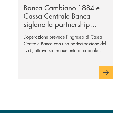
Banca Cambiano 1884 e
Cassa Centrale Banca
siglano la partnership
strategica
L’operazione prevede l’ingresso di Cassa
Centrale Banca con una partecipazione del
15%, attraverso un aumento di capitale
riservato di 40 milioni di euro. Una
partnership industriale strategica, fondata
sulla condivisione di valori comuni e sulla
prossimità ai territori, per ampliare l’offerta
e sostenere nuove opportunità di crescita e
sviluppo.