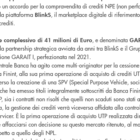
o un accordo per la compravendita di crediti NPE (non per
lla piattaforma
, il marketplace digitale di riferimento 
BlinkS
rediti.
, e denominata
e complessivo di 41 milioni di Euro
GAR
lla partnership strategica avviata da anni tra BlinkS e il G
sione GARAIT I, perfezionata nel 2021.
trale Banca ha agito come multi-originator per la cessione 
a Finint, alla sua prima operazione di acquisto di crediti U
verso la creazione di una SPV (Special Purpose Vehicle, soci
he ha emesso titoli integralmente sottoscritti da Banca Finin
, sia i contratti non risolti che quelli non scaduti sono stati 
 la gestione dei crediti verrà viceversa affidata alla control
rvicer. È la prima operazione di acquisto UTP realizzata di
 affacciarsi con decisione su questo mercato ritenuto, al m
petto a quello degli NPL.