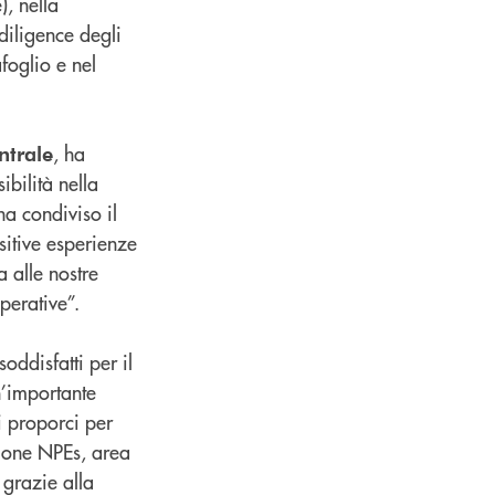
), nella
 diligence degli
foglio e nel
, ha
ntrale
ibilità nella
a condiviso il
sitive esperienze
a alle nostre
perative”.
oddisfatti per il
n’importante
i proporci per
ezione NPEs, area
 grazie alla