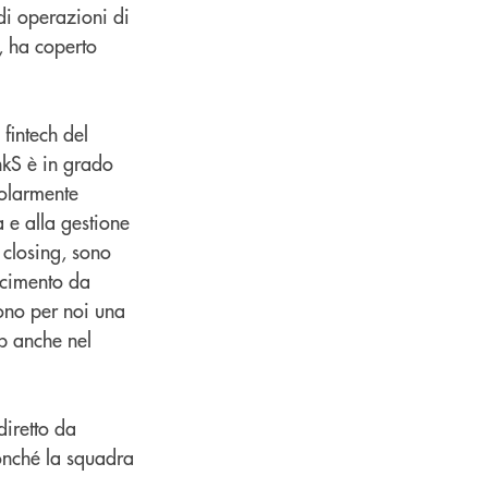
 di operazioni di
, ha coperto
 fintech del
nkS è in grado
colarmente
a e alla gestione
l closing, sono
oscimento da
sono per noi una
ip anche nel
diretto da
onché la squadra