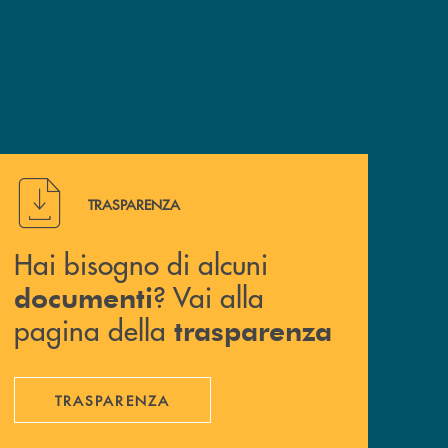
Hai bisogno di alcuni documenti ? Vai alla pagina della 
TRASPARENZA
Hai bisogno di alcuni
? Vai alla
documenti
pagina della
trasparenza
TRASPARENZA