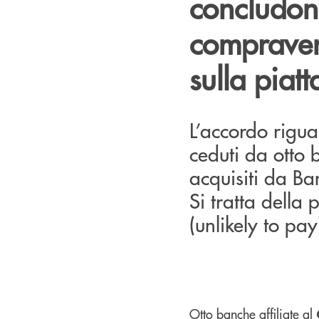
concludon
compravend
sulla piat
L’accordo rigu
ceduti da otto 
acquisiti da Ba
Si tratta della
(unlikely to pa
Otto banche affiliate al