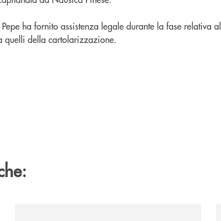
Pepe ha fornito assistenza legale durante la fase relativa al
a quelli della cartolarizzazione.
che:
ca-siglano-la-partnership-strategica/
/news/il-gruppo-cassa-centrale-selezionato-in-esclus
/