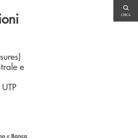
CERCA
ioni
CERCA
sures)
trale e
i UTP
e
no
Banca