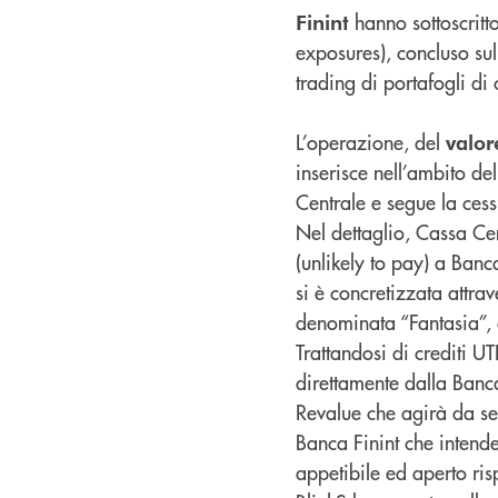
hanno sottoscritt
Finint
exposures), concluso su
trading di portafogli di c
L’operazione, del
valor
inserisce nell’ambito de
Centrale e segue la ces
Nel dettaglio, Cassa Cen
(unlikely to pay) a Banc
si è concretizzata attra
denominata “Fantasia”, c
Trattandosi di crediti UTP
direttamente dalla Banca,
Revalue che agirà da se
Banca Finint che intende
appetibile ed aperto ris