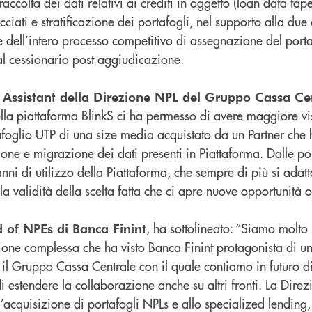
accolta dei dati relativi ai crediti in oggetto (loan data tape
ciati e stratificazione dei portafogli, nel supporto alla due
one dell’intero processo competitivo di assegnazione del porta
al cessionario post aggiudicazione.
r Assistant della Direzione NPL del Gruppo Cassa Ce
della piattaforma BlinkS ci ha permesso di avere maggiore vis
afoglio UTP di una size media acquistato da un Partner che h
one e migrazione dei dati presenti in Piattaforma. Dalle po
anni di utilizzo della Piattaforma, che sempre di più si adatt
 validità della scelta fatta che ci apre nuove opportunità o
, ha sottolineato: “Siamo molto s
 of NPEs di Banca Finint
ione complessa che ha visto Banca Finint protagonista di u
 il Gruppo Cassa Centrale con il quale contiamo in futuro d
 di estendere la collaborazione anche su altri fronti. La Dir
’acquisizione di portafogli NPLs e allo specialized lending,