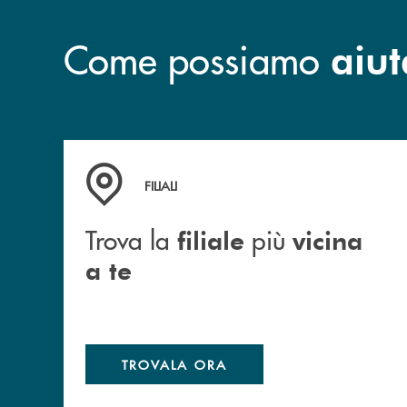
Come possiamo
aiut
Trova la filiale più vicina a te
FILIALI
Trova la
più
filiale
vicina
a te
TROVALA ORA