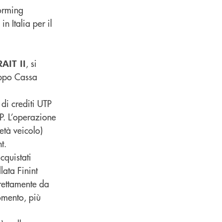
forming
in Italia per il
, si
AIT II
ruppo Cassa
di crediti UTP
TP. L’operazione
età veicolo)
t.
acquistati
lata Finint
rettamente da
omento, più