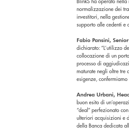
BlinkS ha operato nella r
normalizzazione dei trac
investitori, nella gesti
supporto alle cedenti e 
Fabio Pansini, Senio
dichiarato: “L’utilizzo 
collocazione di un port
processo di aggiudicazi
maturate negli oltre tre 
esigenze, confermiamo la
Andrea Urbani, Head
buon esito di un’operaz
“deal” perfezionato con
ulteriori acquisizioni e
della Banca dedicata all