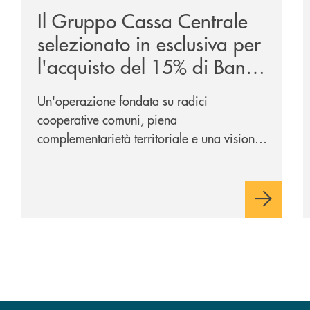
Il Gruppo Cassa Centrale
selezionato in esclusiva per
l'acquisto del 15% di Banca
Cambiano 1884
Un'operazione fondata su radici
cooperative comuni, piena
complementarietà territoriale e una visione
industriale di lungo periodo, nel pieno
rispetto dell'autonomia di Banca
Cambiano. Nei prossimi giorni verrà
avviato il periodo di negoziazione
esclusiva per la finalizzazione
dell’operazione.