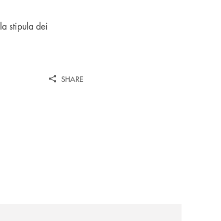
la stipula dei
SHARE
iva-per-lacquisto-del-15-di-banca-cambiano-1884/
news/cassa-centrale-banca-avvia-la-seconda-elite-lounge-