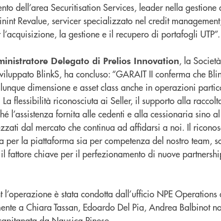
ento dell’area Securitisation Services, leader nella gestione
inint Revalue, servicer specializzato nel credit management
er l’acquisizione, la gestione e il recupero di portafogli UTP”.
, la Società
inistratore Delegato di Prelios Innovation
viluppato BlinkS, ha concluso: “GARAIT II conferma che Bli
ualunque dimensione e asset class anche in operazioni parti
 flessibilità riconosciuta ai Seller, il supporto alla raccolt
ché l’assistenza fornita alle cedenti e alla cessionaria sino a
zzati dal mercato che continua ad affidarsi a noi. Il ricon
 sia per la piattaforma sia per competenza del nostro team, 
il fattore chiave per il perfezionamento di nuove partnersh
t l’operazione è stata condotta dall’ufficio NPE Operations 
mente a Chiara Tassan, Edoardo Del Pia, Andrea Balbinot n
 capitanata da Nausica Pinese.