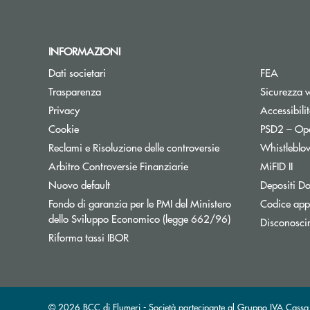
INFORMAZIONI
Dati societari
FEA
Trasparenza
Sicurezza 
Privacy
Accessibili
Cookie
PSD2 – Op
Reclami e Risoluzione delle controversie
Whistleblo
Apre una nuova finestra
Arbitro Controversie Finanziarie
MiFID II
Nuovo default
Depositi Do
Fondo di garanzia per le PMI del Ministero
Codice appa
Apre una nuova fi
dello Sviluppo Economico (legge 662/96)
Disconosci
Apre una nuova finestra
Riforma tassi IBOR
© 2026 BCC di Flumeri - Società partecipante al Gruppo IVA Cas