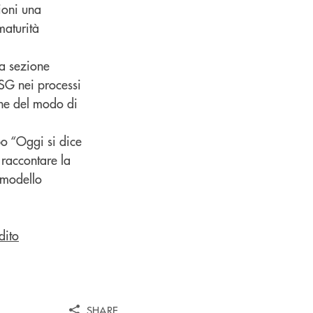
ioni una
maturità
ra sezione
ESG nei processi
one del modo di
po “Oggi si dice
 raccontare la
l modello
dito
SHARE