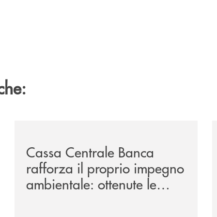
che:
campagna-di-comunicazione-nazionale-oggi-si-dice-esg-pe
/news/cassa-centrale-banca-rafforza-il-proprio-impegn
/
Cassa Centrale Banca
rafforza il proprio impegno
ambientale: ottenute le
certificazioni ISO 14001 e
ISO 50001