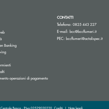
CONTATTI
Telefono:
0825 443 227
(si apre
E-mail:
bcc@bccflumeri.it
web
(si 
PEC:
bccflumeri@actalispec.it
tà
Apre una nuova finestra
en Banking
wing
rmienti
lti
nestra
mento operazioni di pagamento
sa Centrale Banca · P.Iva 02529020220
Crediti
|
Note legali