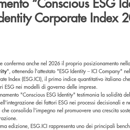
mento “Conscious ESG Ide
Identity Corporate Index 
e conferma anche nel 2026 il proprio posizionamento nell
", ottenendo l'attestato "ESG Identity – ICI Company" ne
ity
te Index (ESG.ICI), il primo indice quantitativo italiano che v
ori ESG nei modelli di governo delle imprese.
namento "Conscious ESG Identity" testimonia la solidità de
ll'integrazione dei fattori ESG nei processi decisionali e n
o che consolida l'impegno nel promuovere una crescita soste
razione.
ima edizione, ESG.ICI rappresenta uno dei principali benc