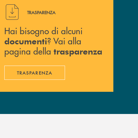
Hai bisogno di alcuni documenti ? Vai alla pagina della 
TRASPARENZA
Hai bisogno di alcuni
? Vai alla
documenti
pagina della
trasparenza
TRASPARENZA