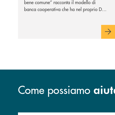
bene comune” racconta il modello di
ESG. Per noi è fare la cosa
banca cooperativa che ha nel proprio DNA
giusta. Da sempre
”
la vicinanza alle persone e ai territori.
Come possiamo
aiut