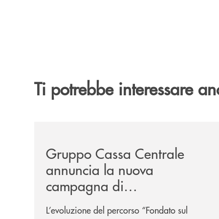
Ti potrebbe interessare an
/news/gruppo-cassa-centrale-annuncia-la-nuova-
Gruppo Cassa Centrale
annuncia la nuova
campagna di
comunicazione
L’evoluzione del percorso “Fondato sul
nazionale: “
Oggi si dice