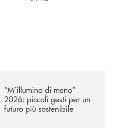
r-noi-e-fare-la-cosa-giusta-da-sempre/
o-ambientale-ottenute-le-certificazioni-iso-14001-e-iso-5
news/m-illumino-di-meno-2026-piccoli-gesti-per-un-futuro-
“M’illumino di meno”
2026: piccoli gesti per un
futuro più sostenibile