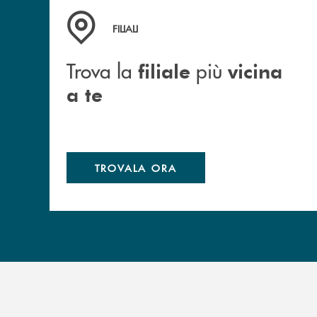
Trova la filiale più vicina a te
FILIALI
Trova la
più
filiale
vicina
a te
TROVALA ORA