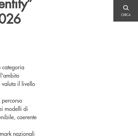
ntity”
CERCA
2026
CERCA
a categoria
ll'ambito
aluta il livello
l percorso
ei modelli di
nibile, coerente
hmark nazionali