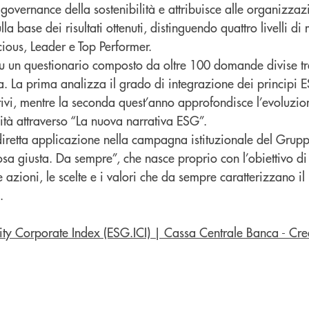
 governance della sostenibilità e attribuisce alle organizzaz
la base dei risultati ottenuti, distinguendo quattro livelli di 
cious, Leader e Top Performer.
su un questionario composto da oltre 100 domande divise t
a. La prima analizza il grado di integrazione dei principi 
tivi, mentre la seconda quest’anno approfondisce l’evoluzi
ità attraverso “La nuova narrativa ESG”.
iretta applicazione nella campagna istituzionale del Grup
osa giusta. Da sempre”, che nasce proprio con l’obiettivo di
le azioni, le scelte e i valori che da sempre caratterizzano i
.
ity Corporate Index (ESG.ICI) | Cassa Centrale Banca - Cre