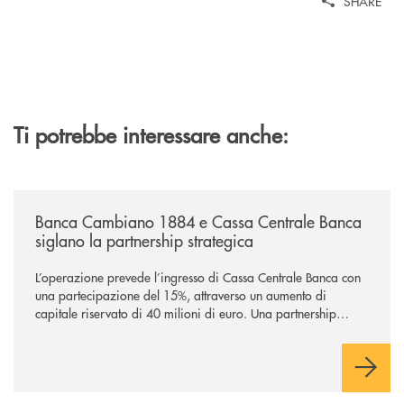
SHARE
Ti potrebbe interessare anche:
/news/banca-cambiano-1884-e-cassa-centrale-banca-siglano-la-partner
Banca Cambiano 1884 e Cassa Centrale Banca
siglano la partnership strategica
L’operazione prevede l’ingresso di Cassa Centrale Banca con
una partecipazione del 15%, attraverso un aumento di
capitale riservato di 40 milioni di euro. Una partnership
industriale strategica, fondata sulla condivisione di valori
comuni e sulla prossimità ai territori, per ampliare l’offerta e
sostenere nuove opportunità di crescita e sviluppo.