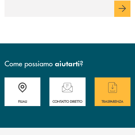
Come possiamo
?
aiutarti
Trova la filiale più vicina a te
Hai bisogno di assistenza immediata ?
Hai bisogno di alcun
FILIALI
CONTATTO DIRETTO
TRASPARENZA