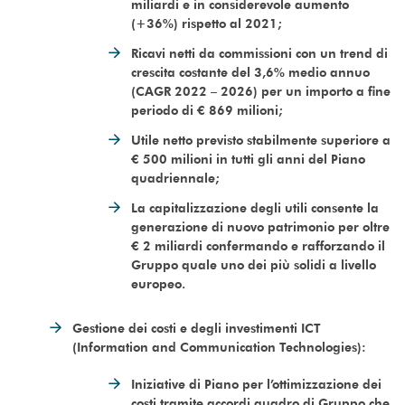
miliardi e in considerevole aumento
(+36%) rispetto al 2021;
Ricavi netti da commissioni con un trend di
crescita costante del 3,6% medio annuo
(CAGR 2022 – 2026) per un importo a fine
periodo di € 869 milioni;
Utile netto previsto stabilmente superiore a
€ 500 milioni in tutti gli anni del Piano
quadriennale;
La capitalizzazione degli utili consente la
generazione di nuovo patrimonio per oltre
€ 2 miliardi confermando e rafforzando il
Gruppo quale uno dei più solidi a livello
europeo.
Gestione dei costi e degli investimenti ICT
(Information and Communication Technologies):
Iniziative di Piano per l’ottimizzazione dei
costi tramite accordi quadro di Gruppo che