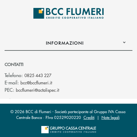
INFORMAZIONI
CONTATTI
Telefono:
0825 443 227
(si apre l’app di posta elettronica)
E-mail:
bcc@bccflumeri.it
(si apre l’app di posta elettronica)
PEC:
bccflumeri@actalispec.it
© 2026 BCC di Flumeri - Società partecipante al Gruppo IVA Cassa
Centrale Banca · P.Iva 02529020220
Crediti
|
Note legali