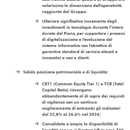
valorizzino la dimensione dell’operatività
raggiunta dal Gruppo;
Ulteriore significativo incremento degli
investimenti in tecnologia durante l’intera
durata del Piano, per supportare i processi
di digitalizzazione e l’evoluzione del
sistema informativo con l’obiettivo di
garantire standard di servizio elevati e
innovativi a soci e clienti.
Solida posizione patrimoniale e di liquidità:
CET1 (Common Equity Tier 1) e TCR (Total
Capital Ratio) rimangono
abbondantemente al di sopra dei requisiti
di vigilanza con un continuo
miglioramento di entrambi gli indicatori
dal 22,8% al 26,6% nel 2026;
Consolidata e ampia la disponibilità di
liquidità con un indicatore I/R in area 76%