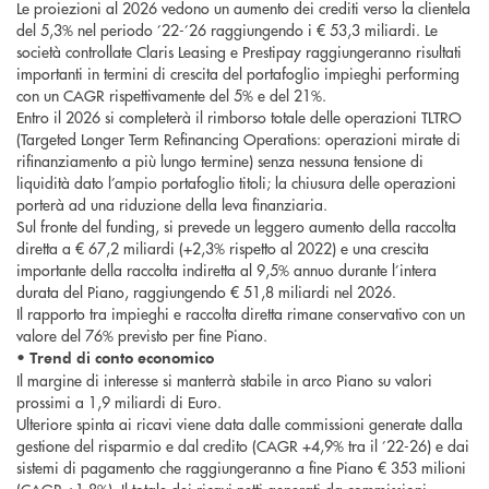
Le proiezioni al 2026 vedono un aumento dei crediti verso la clientela
del 5,3% nel periodo ’22-’26 raggiungendo i € 53,3 miliardi. Le
società controllate Claris Leasing e Prestipay raggiungeranno risultati
importanti in termini di crescita del portafoglio impieghi performing
con un CAGR rispettivamente del 5% e del 21%.
Entro il 2026 si completerà il rimborso totale delle operazioni TLTRO
(Targeted Longer Term Refinancing Operations: operazioni mirate di
rifinanziamento a più lungo termine) senza nessuna tensione di
liquidità dato l’ampio portafoglio titoli; la chiusura delle operazioni
porterà ad una riduzione della leva finanziaria.
Sul fronte del funding, si prevede un leggero aumento della raccolta
diretta a € 67,2 miliardi (+2,3% rispetto al 2022) e una crescita
importante della raccolta indiretta al 9,5% annuo durante l’intera
durata del Piano, raggiungendo € 51,8 miliardi nel 2026.
Il rapporto tra impieghi e raccolta diretta rimane conservativo con un
valore del 76% previsto per fine Piano.
•
Trend di conto economico
Il margine di interesse si manterrà stabile in arco Piano su valori
prossimi a 1,9 miliardi di Euro.
Ulteriore spinta ai ricavi viene data dalle commissioni generate dalla
gestione del risparmio e dal credito (CAGR +4,9% tra il ’22-26) e dai
sistemi di pagamento che raggiungeranno a fine Piano € 353 milioni