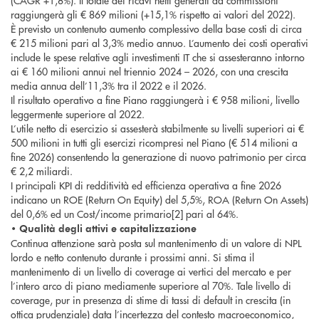
(CAGR +1,8%). Il totale dei ricavi netti generati da commissioni
raggiungerà gli € 869 milioni (+15,1% rispetto ai valori del 2022).
È previsto un contenuto aumento complessivo della base costi di circa
€ 215 milioni pari al 3,3% medio annuo. L’aumento dei costi operativi
include le spese relative agli investimenti IT che si assesteranno intorno
ai € 160 milioni annui nel triennio 2024 – 2026, con una crescita
media annua dell’11,3% tra il 2022 e il 2026.
Il risultato operativo a fine Piano raggiungerà i € 958 milioni, livello
leggermente superiore al 2022.
L’utile netto di esercizio si assesterà stabilmente su livelli superiori ai €
500 milioni in tutti gli esercizi ricompresi nel Piano (€ 514 milioni a
fine 2026) consentendo la generazione di nuovo patrimonio per circa
€ 2,2 miliardi.
I principali KPI di redditività ed efficienza operativa a fine 2026
indicano un ROE (Return On Equity) del 5,5%, ROA (Return On Assets)
del 0,6% ed un Cost/income primario[2] pari al 64%.
• Qualità degli attivi e capitalizzazione
Continua attenzione sarà posta sul mantenimento di un valore di NPL
lordo e netto contenuto durante i prossimi anni. Si stima il
mantenimento di un livello di coverage ai vertici del mercato e per
l’intero arco di piano mediamente superiore al 70%. Tale livello di
coverage, pur in presenza di stime di tassi di default in crescita (in
ottica prudenziale) data l’incertezza del contesto macroeconomico,