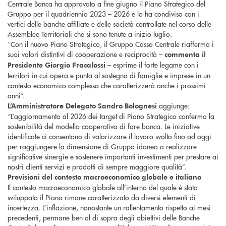
Centrale Banca ha approvato a fine giugno il Piano Strategico del
Gruppo per il quadriennio 2023 – 2026 e lo ha condiviso con i
vertici delle banche affiliate e delle società controllate nel corso delle
Assemblee Territoriali che si sono tenute a inizio luglio.
“Con il nuovo Piano Strategico, il Gruppo Cassa Centrale riafferma i
suoi valori distintivi di cooperazione e reciprocità –
commenta il
– esprime il forte legame con i
Presidente Giorgio Fracalossi
territori in cui opera e punta al sostegno di famiglie e imprese in un
contesto economico complesso che caratterizzerà anche i prossimi
anni”.
aggiunge:
L’Amministratore Delegato Sandro Bolognesi
“L’aggiornamento al 2026 dei target di Piano Strategico conferma la
sostenibilità del modello cooperativo di fare banca. Le iniziative
identificate ci consentono di valorizzare il lavoro svolto fino ad oggi
per raggiungere la dimensione di Gruppo idonea a realizzare
significative sinergie e sostenere importanti investimenti per prestare ai
nostri clienti servizi e prodotti di sempre maggiore qualità”.
Previsioni del contesto macroeconomico globale e italiano
Il contesto macroeconomico globale all’interno del quale è stato
sviluppato il Piano rimane caratterizzato da diversi elementi di
incertezza. L’inflazione, nonostante un rallentamento rispetto ai mesi
precedenti, permane ben al di sopra degli obiettivi delle Banche