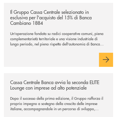
/news/il-gruppo-cassa-centrale-selezionato-in-esclusiva-per-lacquisto
Il Gruppo Cassa Centrale selezionato in
esclusiva per l'acquisto del 15% di Banca
Cambiano 1884
Un'operazione fondata su radici cooperative comuni, piena
complementarietà territoriale e una visione industriale di
lungo periodo, nel pieno rispetto dell'autonomia di Banca
Cambiano. Nei prossimi giorni verrà avviato il periodo di
negoziazione esclusiva per la finalizzazione dell’operazione.
/news/cassa-centrale-banca-avvia-la-seconda-elite-lounge-con-imprese-
Cassa Centrale Banca avvia la seconda ELITE
Lounge con imprese ad alto potenziale
Dopo il successo della prima edizione, il Gruppo rafforza il
proprio impegno a sostegno della crescita delle imprese
italiane, accompagnandole in un percorso di sviluppo,
innovazione e accesso ai mercati dei capitali.