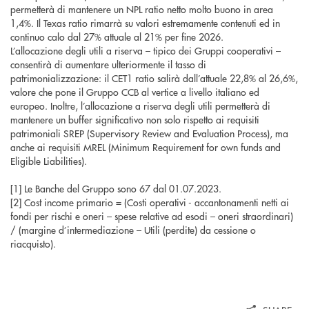
permetterà di mantenere un NPL ratio netto molto buono in area
1,4%. Il Texas ratio rimarrà su valori estremamente contenuti ed in
continuo calo dal 27% attuale al 21% per fine 2026.
L’allocazione degli utili a riserva – tipico dei Gruppi cooperativi –
consentirà di aumentare ulteriormente il tasso di
patrimonializzazione: il CET1 ratio salirà dall’attuale 22,8% al 26,6%,
valore che pone il Gruppo CCB al vertice a livello italiano ed
europeo. Inoltre, l’allocazione a riserva degli utili permetterà di
mantenere un buffer significativo non solo rispetto ai requisiti
patrimoniali SREP (Supervisory Review and Evaluation Process), ma
anche ai requisiti MREL (Minimum Requirement for own funds and
Eligible Liabilities).
[1] Le Banche del Gruppo sono 67 dal 01.07.2023.
[2] Cost income primario = (Costi operativi - accantonamenti netti ai
fondi per rischi e oneri – spese relative ad esodi – oneri straordinari)
/ (margine d’intermediazione – Utili (perdite) da cessione o
riacquisto).