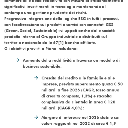
commerciali e della redditività con misure di efficientamento e
significativi investimenti in tecnologia mantenendo al
contempo una gestione prudente dei rischi.
Progressiva integrazione delle logiche ESG in tutti i processi,
con focalizzazione sui prodotti e servizi con connotati GSS
(Green, Social, Sustainable) sviluppati anche dalle società
prodotto interne al Gruppo industriale e distribuiti sul
territorio nazionale dalle 67[1] banche affiliate.
Gli obiettivi previsti a Piano includono:
Aumento della redditività attraverso un modello di
business sostenibile:
Crescita del credito alle famiglie e alle
imprese, previsto superamento quota € 50
miliardi a fine 2026 (CAGR, tasso annuo
di crescita composto, 1,3%) e raccolta
complessiva da clientela in area € 120
miliardi (CAGR 4,0%);
Margine di interesse nel 2026 stabile sui
valori raggiunti nel 2022 di circa € 1,9