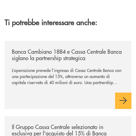
Ti potrebbe interessare anche:
/news/banca-cambiano-1884-e-cassa-centrale-banca-siglano-la-partner
Banca Cambiano 1884 e Cassa Centrale Banca
siglano la partnership strategica
L’operazione prevede l’ingresso di Cassa Centrale Banca con
una partecipazione del 15%, attraverso un aumento di
capitale riservato di 40 milioni di euro. Una partnership
industriale strategica, fondata sulla condivisione di valori
comuni e sulla prossimità ai territori, per ampliare l’offerta e
sostenere nuove opportunità di crescita e sviluppo.
/news/il-gruppo-cassa-centrale-selezionato-in-esclusiva-per-lacquisto
Il Gruppo Cassa Centrale selezionato in
esclusiva per l'acquisto del 15% di Banca