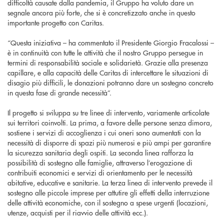
difficoltà causate dalla pandemia, il Gruppo ha voluto dare un
segnale ancora più forte, che si è concretizzato anche in questo
importante progetto con Caritas.
“Questa iniziativa – ha commentato il Presidente Giorgio Fracalossi –
è in continuità con tutte le attività che il nostro Gruppo persegue in
termini di responsabilità sociale e solidarietà. Grazie alla presenza
capillare, e alla capacità delle Caritas di intercettare le situazioni di
disagio più difficili, le donazioni potranno dare un sostegno concreto
in questa fase di grande necessità”.
Il progetto si sviluppa su tre linee di intervento, variamente articolate
sui territori coinvolti. La prima, a favore delle persone senza dimora,
sostiene i servizi di accoglienza i cui oneri sono aumentati con la
necessità di disporre di spazi più numerosi e più ampi per garantire
la sicurezza sanitaria degli ospiti. La seconda linea rafforza la
possibilità di sostegno alle famiglie, attraverso l’erogazione di
contribuiti economici e servizi di orientamento per le necessità
abitative, educative e sanitarie. La terza linea di intervento prevede il
sostegno alle piccole imprese per attutire gli effetti della interruzione
delle attività economiche, con il sostegno a spese urgenti (locazioni,
utenze, acquisti per il riavvio delle attività ecc.).