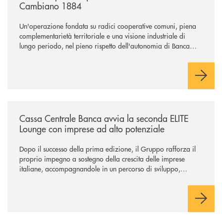
Cambiano 1884
Un'operazione fondata su radici cooperative comuni, piena
complementarietà territoriale e una visione industriale di
lungo periodo, nel pieno rispetto dell'autonomia di Banca
Cambiano. Nei prossimi giorni verrà avviato il periodo di
negoziazione esclusiva per la finalizzazione dell’operazione.
/news/cassa-centrale-banca-avvia-la-seconda-elite-lounge-con-imprese-
Cassa Centrale Banca avvia la seconda ELITE
Lounge con imprese ad alto potenziale
Dopo il successo della prima edizione, il Gruppo rafforza il
proprio impegno a sostegno della crescita delle imprese
italiane, accompagnandole in un percorso di sviluppo,
innovazione e accesso ai mercati dei capitali.