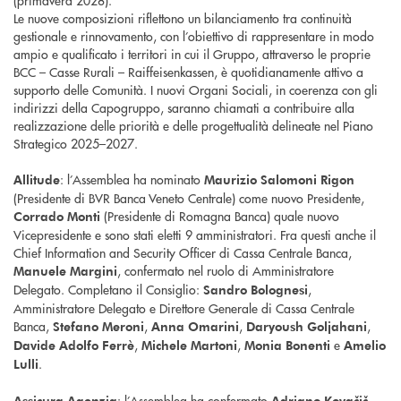
(primavera 2028).
Le nuove composizioni riflettono un bilanciamento tra continuità
gestionale e rinnovamento, con l’obiettivo di rappresentare in modo
ampio e qualificato i territori in cui il Gruppo, attraverso le proprie
BCC – Casse Rurali – Raiffeisenkassen, è quotidianamente attivo a
supporto delle Comunità. I nuovi Organi Sociali, in coerenza con gli
indirizzi della Capogruppo, saranno chiamati a contribuire alla
realizzazione delle priorità e delle progettualità delineate nel Piano
Strategico 2025–2027.
: l’Assemblea ha nominato
Allitude
Maurizio Salomoni Rigon
(Presidente di BVR Banca Veneto Centrale) come nuovo Presidente,
(Presidente di Romagna Banca) quale nuovo
Corrado Monti
Vicepresidente e sono stati eletti 9 amministratori. Fra questi anche il
Chief Information and Security Officer di Cassa Centrale Banca,
, confermato nel ruolo di Amministratore
Manuele Margini
Delegato. Completano il Consiglio:
,
Sandro Bolognesi
Amministratore Delegato e Direttore Generale di Cassa Centrale
Banca,
,
,
,
Stefano Meroni
Anna Omarini
Daryoush Goljahani
,
,
e
Davide Adolfo Ferrè
Michele Martoni
Monia Bonenti
Amelio
.
Lulli
: l’Assemblea ha confermato
Assicura Agenzia
Adriano Kovačič