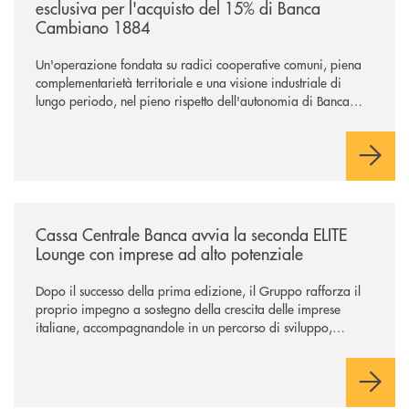
esclusiva per l'acquisto del 15% di Banca
Cambiano 1884
Un'operazione fondata su radici cooperative comuni, piena
complementarietà territoriale e una visione industriale di
lungo periodo, nel pieno rispetto dell'autonomia di Banca
Cambiano. Nei prossimi giorni verrà avviato il periodo di
negoziazione esclusiva per la finalizzazione dell’operazione.
/news/cassa-centrale-banca-avvia-la-seconda-elite-lounge-con-imprese-
Cassa Centrale Banca avvia la seconda ELITE
Lounge con imprese ad alto potenziale
Dopo il successo della prima edizione, il Gruppo rafforza il
proprio impegno a sostegno della crescita delle imprese
italiane, accompagnandole in un percorso di sviluppo,
innovazione e accesso ai mercati dei capitali.