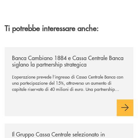
Ti potrebbe interessare anche:
/news/banca-cambiano-1884-e-cassa-centrale-banca-siglano-la-partner
Banca Cambiano 1884 e Cassa Centrale Banca
siglano la partnership strategica
L’operazione prevede l’ingresso di Cassa Centrale Banca con
una partecipazione del 15%, attraverso un aumento di
capitale riservato di 40 milioni di euro. Una partnership
industriale strategica, fondata sulla condivisione di valori
comuni e sulla prossimità ai territori, per ampliare l’offerta e
sostenere nuove opportunità di crescita e sviluppo.
/news/il-gruppo-cassa-centrale-selezionato-in-esclusiva-per-lacquisto
Il Gruppo Cassa Centrale selezionato in