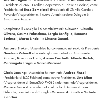
(Presidente di ZKB – Credito Cooperativo di Trieste e Gorizia) come
Presidente, ed
(Presidente di CR Alto Garda e
Enzo Zampiccoli
Rovereto) Vicepresidente. Il nuovo Amministratore Delegato è
.
Emanuele Ruzzier
Completano il Consiglio i 6 Amministratori:
Giovanni Claudio
,
,
,
Olivero
Cosimo Palasciano
Sergio Bonfiglio
Romano
,
e
.
Bettinsoli
Marco Bindelli
Simone Donati
: l’Assemblea ha confermato nel ruolo di Presidente
Assicura Broker
e ha eletto gli amministratori:
Gianluca Videsott
Emanuele
,
,
,
,
Ruzzier
Graziano Tilatti
Alessio Cecchetti
Alberto Bertoli
e
.
Mariangela Tragni
Marco Misconel
: l’Assemblea ha nominato
Claris Leasing
Andrea Rizzoli
(Presidente di BCC Felsinea) come nuovo Presidente,
Lino Mian
(Vicepresidente di Banca360 FVG) è stato nominato Vicepresidente.
è stato confermato nel ruolo di Amministratore
Michele Bini
Delegato; completano il Consiglio
e
Massimo Antonelli
Michele
.
Plancher